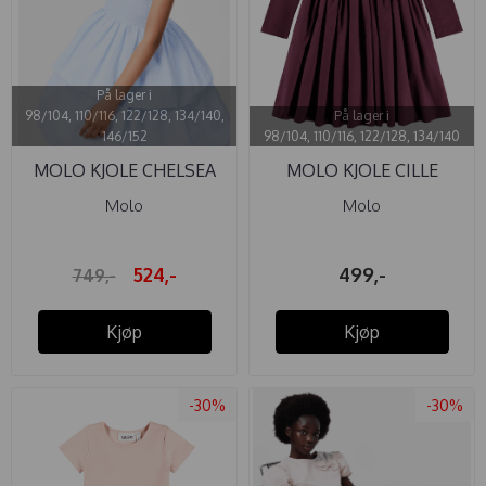
På lager i
98/104, 110/116, 122/128, 134/140,
På lager i
146/152
98/104, 110/116, 122/128, 134/140
MOLO KJOLE CHELSEA
MOLO KJOLE CILLE
SEA STRIPE
FORESTBERRY
Molo
Molo
524,-
499,-
749,-
Kjøp
Kjøp
-30%
-30%