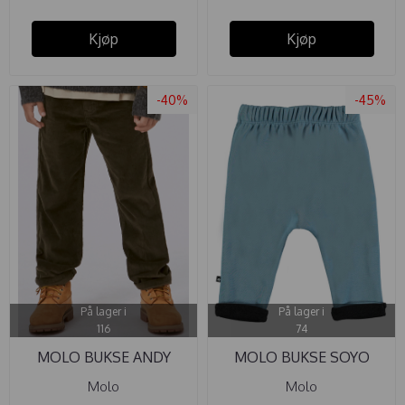
Kjøp
Kjøp
-40%
-45%
På lager i
På lager i
116
74
MOLO BUKSE ANDY
MOLO BUKSE SOYO
FOREST MOSS
AERO
Molo
Molo