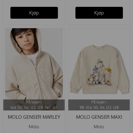
Kjøp
Kjøp
På lager i
På lager i
164, 110, 116, 122, 128, 140, 152
98, 104, 110, 116, 122, 128
MOLO GENSER MARLEY
MOLO GENSER MAXI
SUMMER ...
PHOTOBOOTH
Molo
Molo