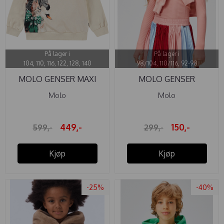
På lager i
På lager i
104, 110, 116, 122, 128, 140
98/104, 110/116, 92-98
MOLO GENSER MAXI
MOLO GENSER
HELLO
ROCHELLE ...
Molo
Molo
449,-
150,-
599,-
299,-
Kjøp
Kjøp
-25%
-40%