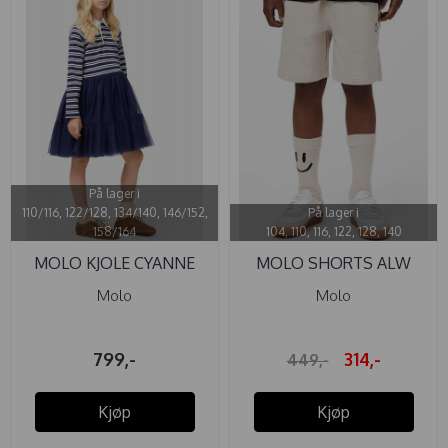
På lager i
110/116, 122/128, 134/140, 146/152,
På lager i
158/164
104, 110, 116, 122, 128, 140
MOLO KJOLE CYANNE
MOLO SHORTS ALW
WARM NAVY ...
SUMMER SAND
Molo
Molo
799,-
314,-
449,-
Kjøp
Kjøp