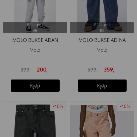
På lager i
På lager i
98
116
MOLO BUKSE ADAN
MOLO BUKSE ADINA
MARLED GREY
BLUE VINTAGE
Molo
Molo
200,-
359,-
399,-
599,-
Kjøp
Kjøp
-40%
-40%