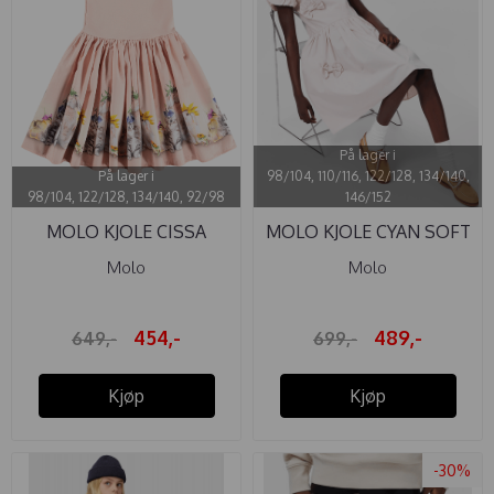
På lager i
På lager i
98/104, 110/116, 122/128, 134/140,
98/104, 122/128, 134/140, 92/98
146/152
MOLO KJOLE CISSA
MOLO KJOLE CYAN SOFT
PHOTOBOOTH
POWDER
Molo
Molo
454,-
489,-
649,-
699,-
Kjøp
Kjøp
-30%