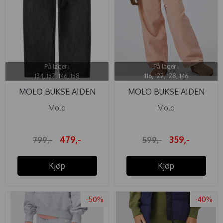
På lager i
På lager i
134, 152, 146, 158
116, 122, 128, 146
MOLO BUKSE AIDEN
MOLO BUKSE AIDEN
CHARCOAL ...
PEACHES
Molo
Molo
479,-
359,-
799,-
599,-
Kjøp
Kjøp
-50%
-40%