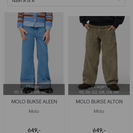
Navn A til Å
På lager i
På lager i
110, 116, 122, 128, 140, 152
110, 116, 122, 128, 134, 140
MOLO BUKSE ALEEN
MOLO BUKSE ALTON
WASHED BLUES
WASHED BARK
Molo
Molo
649,-
649,-