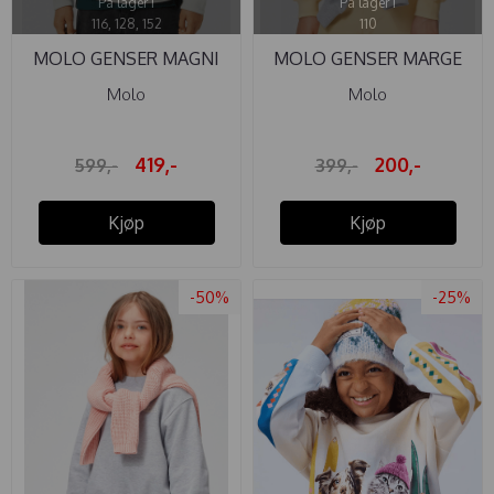
På lager i
På lager i
116, 128, 152
110
MOLO GENSER MAGNI
MOLO GENSER MARGE
WHITE NOISE
IMPALA
Molo
Molo
419,-
200,-
599,-
399,-
Kjøp
Kjøp
-50%
-25%