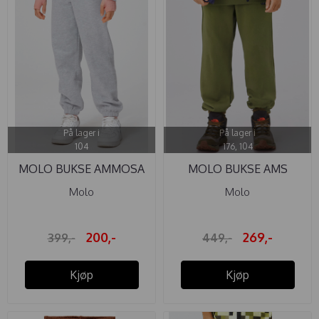
På lager i
På lager i
104
176, 104
MOLO BUKSE AMMOSA
MOLO BUKSE AMS
LIGHT GREY ...
SPHAGNUM
Molo
Molo
200,-
269,-
399,-
449,-
Kjøp
Kjøp