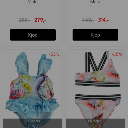
Molo
Molo
279,-
314,-
399,-
449,-
Kjøp
Kjøp
-55%
-55%
På lager i
På lager i
74/80
110/116