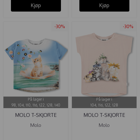
Kjøp
Kjøp
-30%
-30%
På lager i
På lager i
98, 104, 110, 116, 122, 128, 140
104, 116, 122, 128
MOLO T-SKJORTE
MOLO T-SKJORTE
RAEESA LIKE ...
RAGNHILDE ...
Molo
Molo