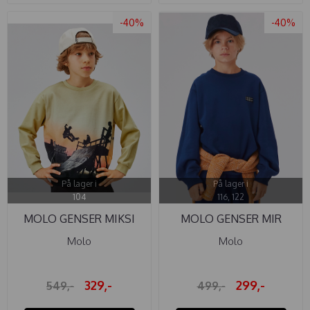
-40%
-40%
På lager i
På lager i
104
116, 122
MOLO GENSER MIKSI
MOLO GENSER MIR
SKATE FADE
SAILOR
Molo
Molo
329,-
299,-
549,-
499,-