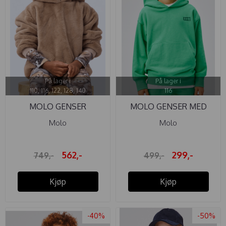
På lager i
På lager i
110, 116, 122, 128, 140
116
MOLO GENSER
MOLO GENSER MED
MAUREEN ...
HETTE MOZ ...
Molo
Molo
562,-
299,-
749,-
499,-
Kjøp
Kjøp
-40%
-50%