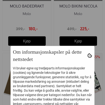
MOLO BADEDRAKT
MOLO BIKINI NICOLA
NALANI ...
COCKATOOS
Molo
Molo
180,-
225,-
399,-
499,-
Kjøp
Kjøp
Om informasjonskapsler på dette
-50%
-55%
nettstedet
Vi bruker egne og tredjeparts informasjonskapsler
(cookies) og lignende teknologier for å sikre
grunnleggende funksjoner, generere statistikk, og for å
tilpasse markedsføring og annonser (inkludert deling
av brukerdata med partnere). Samtykket er helt
frivillig. Du kan velge å godta alle, avvise valgfrie, eller
tilpasse valgene dine per kategori nedenfor. Du kan når
som helst endre eller trekke tilbake dine samtykker via
lenken «personvern» nederst på nettsiden vår.