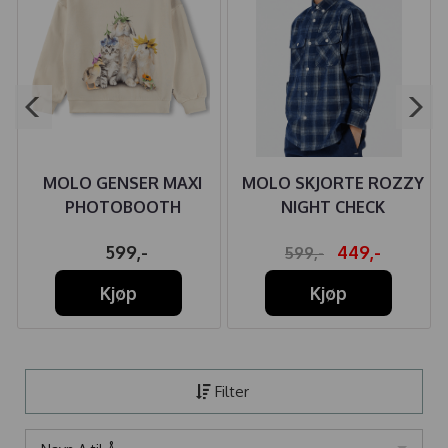
MOLO GENSER MAXI
MOLO SKJORTE ROZZY
R
PHOTOBOOTH
NIGHT CHECK
599,-
449,-
599,-
Kjøp
Kjøp
Filter