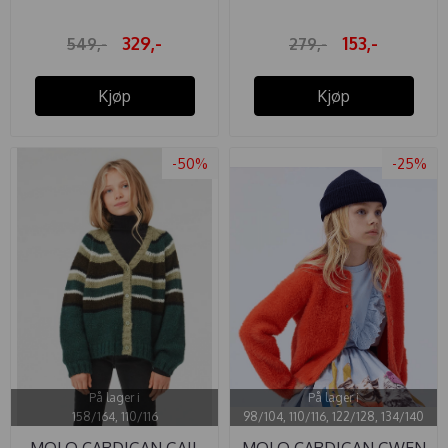
329,-
153,-
549,-
279,-
Kjøp
Kjøp
-50%
-25%
På lager i
På lager i
158/164, 110/116
98/104, 110/116, 122/128, 134/140
MOLO CARDIGAN GAIL
MOLO CARDIGAN GWEN