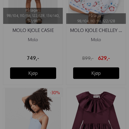
På lager i
98/104, 110/116, 122/128, 134/140,
På lager i
92/98
98/104, 110/116, 122/128
MOLO KJOLE CASIE
MOLO KJOLE CHELLEY ...
VINTAGE ...
Molo
Molo
749,-
629,-
899,-
Kjøp
Kjøp
-30%