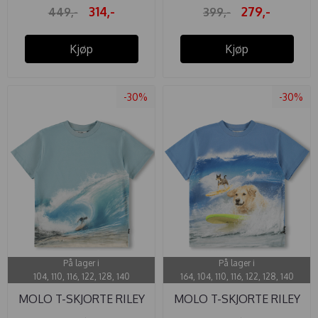
314,-
279,-
449,-
399,-
Kjøp
Kjøp
-30%
-30%
På lager i
På lager i
104, 110, 116, 122, 128, 140
164, 104, 110, 116, 122, 128, 140
MOLO T-SKJORTE RILEY
MOLO T-SKJORTE RILEY
BLUISH ...
SURF DOG