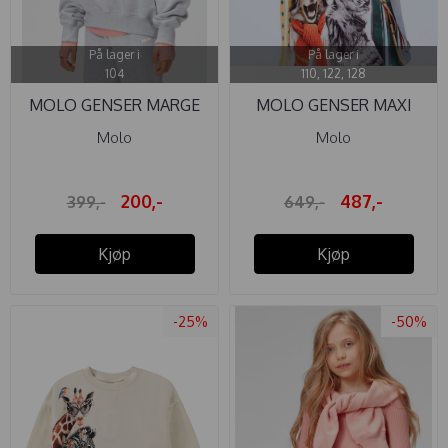
På lager i
På lager i
104
110, 122, 128
MOLO GENSER MARGE
MOLO GENSER MAXI
LIGHT GREY ...
GOING SKIING
Molo
Molo
200,-
487,-
399,-
649,-
Kjøp
Kjøp
-25%
-50%