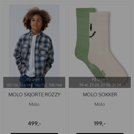
På lager i
På lager i
110/116, 134/140, 146/152, 158/164
39-41, 23-26, 27-30, 31-34
MOLO SKJORTE ROZZY
MOLO SOKKER
MOON BLUE ...
NORMAN SAND GREEN
Molo
Molo
499,-
199,-