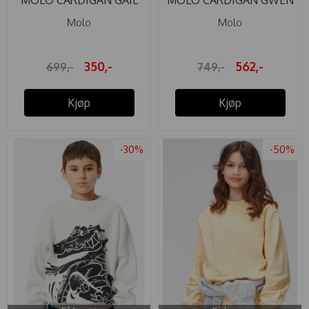
IVY GREEN
RISING SUN
Molo
Molo
350,-
562,-
699,-
749,-
Kjøp
Kjøp
-30%
-50%