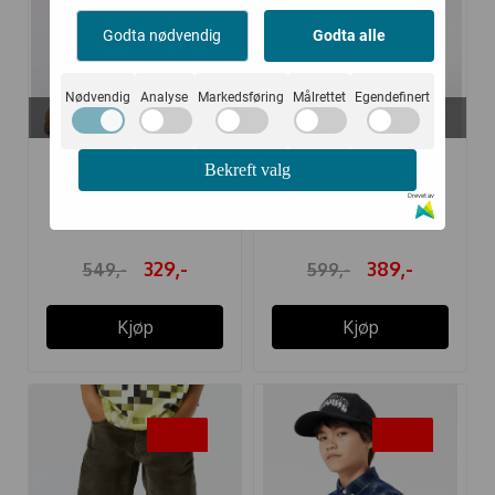
Godta nødvendig
Godta alle
Nødvendig
Analyse
Markedsføring
Målrettet
Egendefinert
På lager i
På lager i
116
116, 122, 134, 140, 152
MOLO BUKSE ANDY
MOLO BUKSE ANDY
Bekreft valg
FOREST MOSS
OCEANIC
Drevet av
329,-
389,-
549,-
599,-
Kjøp
Kjøp
-40%
-25%