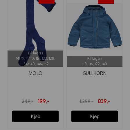
På lager i
98/104, 110/116, 122/128,
På lager i
134/140, 146/152
110, 116, 122, 140
MOLO
GULLKORN
STRØMPEBUKSE
VINTERJAKKE MONZO
GLITTER ...
...
199,-
839,-
249,-
1.399,-
Kjøp
Kjøp