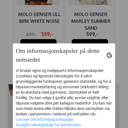
MOLO GENSER ULL
MOLO GENSER
 OWL
BIRK WHITE NOISE
MARLEY SUMMER
SAND
559,-
599,-
699,-
Kjøp
Kjøp
Om informasjonskapsler på dette
nettstedet
Vi bruker egne og tredjeparts informasjonskapsler
Relaterte produkter
(cookies) og lignende teknologier for å sikre
grunnleggende funksjoner, generere statistikk, og for å
tilpasse markedsføring og annonser (inkludert deling
av brukerdata med partnere). Samtykket er helt
-40%
-35%
frivillig. Du kan velge å godta alle, avvise valgfrie, eller
tilpasse valgene dine per kategori nedenfor. Du kan når
som helst endre eller trekke tilbake dine samtykker via
lenken «personvern» nederst på nettsiden vår.
Les mer om informasjonskapsler
Googles retningslinjer for personvern