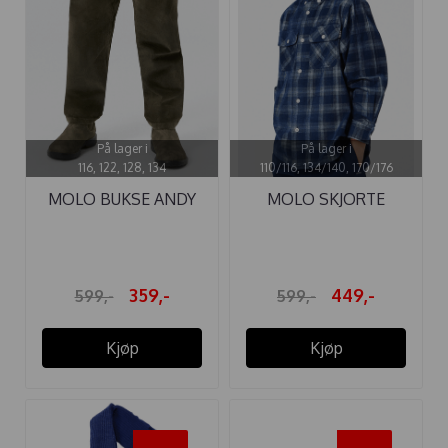
På lager i
På lager i
116, 122, 128, 134
110/116, 134/140, 170/176
MOLO BUKSE ANDY
MOLO SKJORTE
GROWTH
ROZZY NIGHT ...
359,-
449,-
599,-
599,-
Kjøp
Kjøp
-20%
-40%