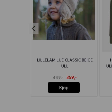
IRE BUKSE
LILLELAM LUE CLASSIC BEIGE
ABY KHAKI
ULL
UL
64,-
359,-
449,-
Kjøp