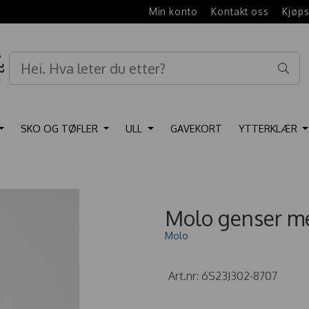
e
Min konto
Kontakt oss
Kjøps
SKO OG TØFLER
ULL
GAVEKORT
YTTERKLÆR
Molo genser me
Molo
Art.nr:
6S23J302-8707