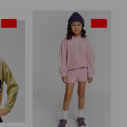
-40%
-50%