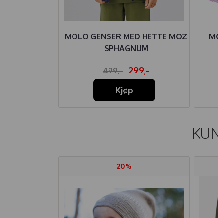
 CILLE
MOLO GENSER MED HETTE MOZ
MO
ERRY
SPHAGNUM
-
299,-
499,-
Kjøp
KUN
20%