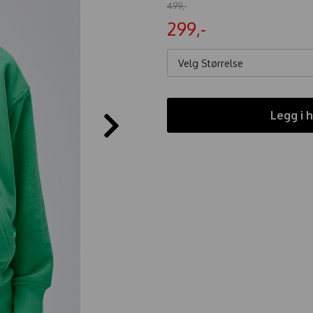
499,-
299,-
Velg Størrelse
Legg i 