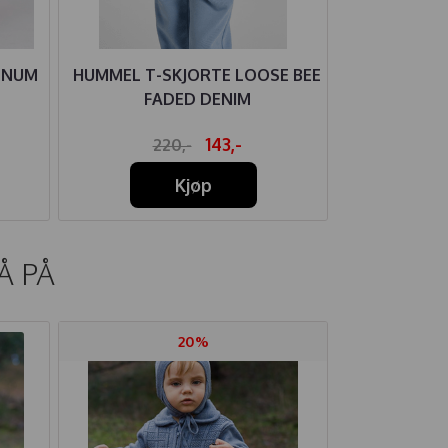
GNUM
HUMMEL T-SKJORTE LOOSE BEE
MOLO BUK
FADED DENIM
143,-
220,-
39
Kjøp
Å PÅ
20%