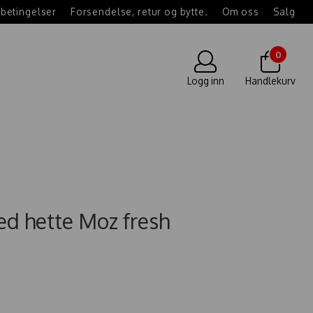
betingelser
Forsendelse, retur og bytte.
Om oss
Salg
0
Logg inn
Handlekurv
d hette Moz fresh