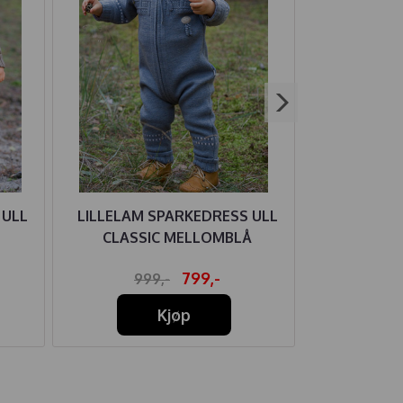
 ULL
LILLELAM SPARKEDRESS ULL
MELTON
CLASSIC MELLOMBLÅ
BORR
799,-
999,-
Kjøp