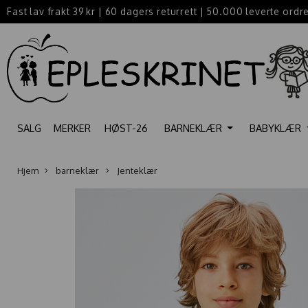
Fast lav frakt 39 kr
|
60 dagers returrett
|
50.000 leverte ordr
SALG
MERKER
HØST-26
BARNEKLÆR
BABYKLÆR
Hjem
barneklær
Jenteklær