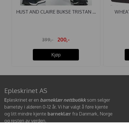
HUST AND CLAIRE BUKSE TRISTAN ...
WHEAT
200,-
399,-
Kjøp
Epleskrinet AS
E
pleskrinet er en
barneklær nettbutikk
som selger
barnetøy i alderen 0-12 år. Vi har valgt å føre kjente
og litt mindre kjente
barneklær
fra Danmark, Norge
og resten av verden.