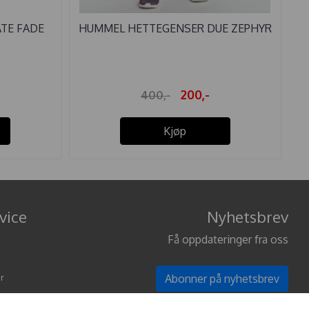
TE FADE
HUMMEL HETTEGENSER DUE ZEPHYR
200,-
400,-
Kjøp
vice
Nyhetsbrev
Få oppdateringer fra oss
r
Abonner på nyhetsbrev