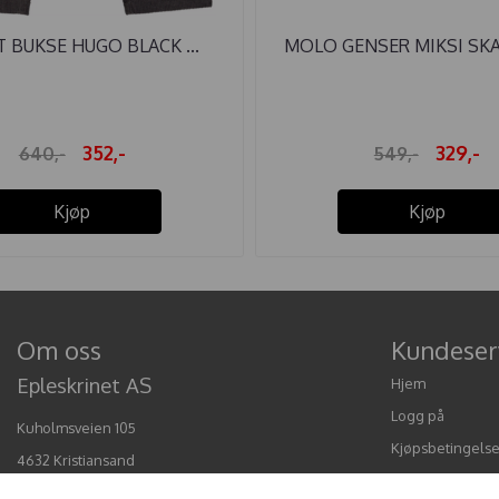
 BUKSE HUGO BLACK ...
MOLO GENSER MIKSI SKA
352,-
329,-
640,-
549,-
Kjøp
Kjøp
Om oss
Kundeser
Epleskrinet AS
Hjem
Logg på
Kuholmsveien 105
Kjøpsbetingelse
4632 Kristiansand
Personvern
Org. nr. 919060743 MVA