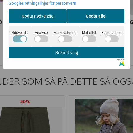
Googles retningslinjer for personvern
Godta nødvendig
Godta alle
LO KJOLE CASIE SPORTY
MOLO BUKSE AMS SPHA
CATS
Nødvendig
Analyse
Markedsføring
Målrettet
Egendefinert
519,-
269,-
649,-
449,-
Bekreft valg
Kjøp
Kjøp
Drevet av
DER SOM SÅ PÅ DETTE SÅ OGS
50%