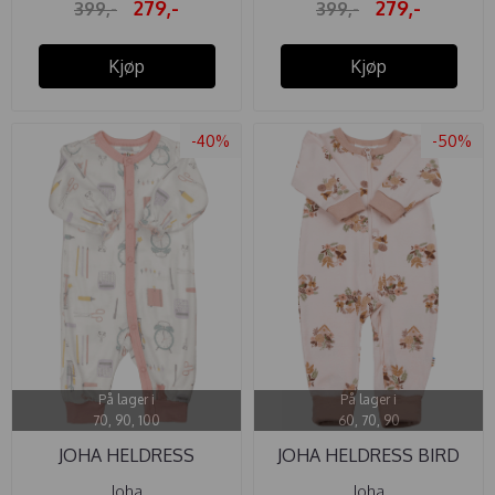
279,-
279,-
399,-
399,-
Kjøp
Kjøp
-40%
-50%
På lager i
På lager i
70, 90, 100
60, 70, 90
JOHA HELDRESS
JOHA HELDRESS BIRD
BAMBUS ...
HOUSE ...
Joha
Joha