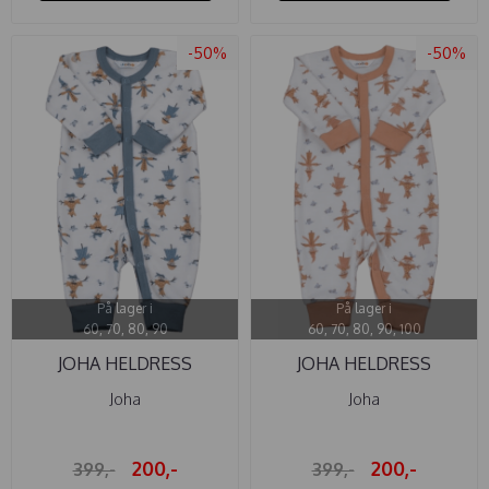
-50%
-50%
På lager i
På lager i
60, 70, 80, 90
60, 70, 80, 90, 100
JOHA HELDRESS
JOHA HELDRESS
ULL/BAMBUS ...
ULL/BAMBUS ...
Joha
Joha
200,-
200,-
399,-
399,-