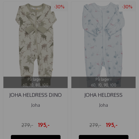
-30%
-30%
På lager i
På lager i
60, 70, 80, 100
60, 70, 90, 100
JOHA HELDRESS DINO
JOHA HELDRESS
FLAMINGO BAMBUS ...
Joha
Joha
195,-
195,-
279,-
279,-