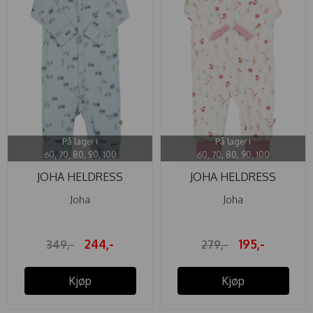
På lager i
På lager i
60, 70, 80, 90, 100
60, 70, 80, 90, 100
JOHA HELDRESS
JOHA HELDRESS
BAMBUS TRAKTOR
BLOMSTER PINK
Joha
Joha
244,-
195,-
349,-
279,-
Kjøp
Kjøp