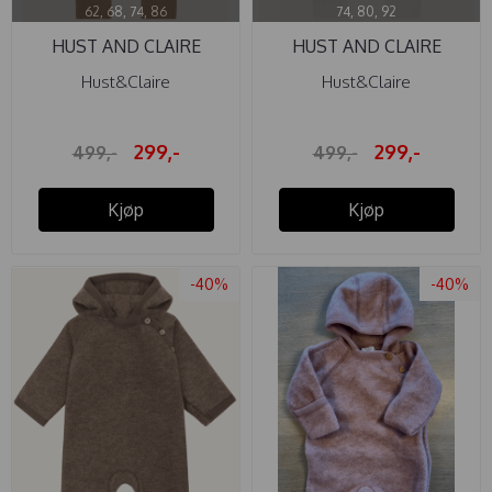
62, 68, 74, 86
74, 80, 92
HUST AND CLAIRE
HUST AND CLAIRE
HELDRESS ...
HELDRESS ...
Hust&Claire
Hust&Claire
299,-
299,-
499,-
499,-
Kjøp
Kjøp
-40%
-40%