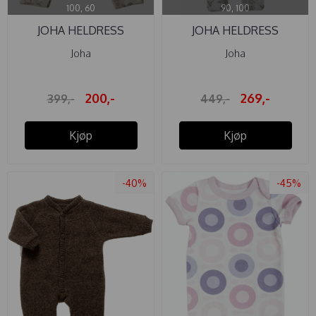
100, 60
90, 100
JOHA HELDRESS
JOHA HELDRESS
ULL/SILKE AOP ...
ULL/SILKE ...
Joha
Joha
200,-
269,-
399,-
449,-
Kjøp
Kjøp
-40%
-45%