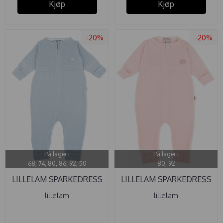
Kjøp
Kjøp
-20%
-20%
På lager i
På lager i
68, 74, 80, 86, 92, 50
80, 92
LILLELAM SPARKEDRESS
LILLELAM SPARKEDRESS
CLASSIC ...
CLASSIC ...
lillelam
lillelam