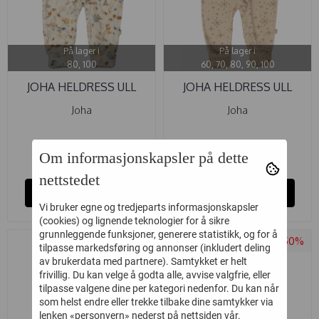
På lager i
På lager i
80, 100
60, 70, 80, 90, 100
JOHA HELDRESS ULL
JOHA HELDRESS ULL
FLORA ...
HANDDRAWN ...
Joha
Joha
269,-
269,-
449,-
449,-
Om informasjonskapsler på dette
nettstedet
Kjøp
Kjøp
Vi bruker egne og tredjeparts informasjonskapsler
(cookies) og lignende teknologier for å sikre
grunnleggende funksjoner, generere statistikk, og for å
-40%
-50%
tilpasse markedsføring og annonser (inkludert deling
av brukerdata med partnere). Samtykket er helt
frivillig. Du kan velge å godta alle, avvise valgfrie, eller
tilpasse valgene dine per kategori nedenfor. Du kan når
som helst endre eller trekke tilbake dine samtykker via
lenken «personvern» nederst på nettsiden vår.