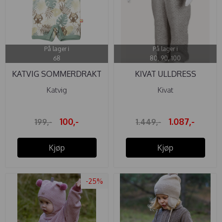
På lager i
På lager i
68
80, 90, 100
KATVIG SOMMERDRAKT
KIVAT ULLDRESS
APE ...
NORDISK ...
Katvig
Kivat
100,-
1.087,-
199,-
1.449,-
Kjøp
Kjøp
-25%