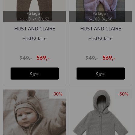
På lager i
På lager i
56, 68, 74, 80, 92
56, 80, 86, 98
HUST AND CLAIRE
HUST AND CLAIRE
HELDRESS ...
HELDRESS ...
Hust&Claire
Hust&Claire
569,-
569,-
949,-
949,-
Kjøp
Kjøp
-30%
-50%