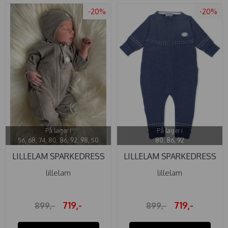
-20%
-20%
På lager i
På lager i
56, 68, 74, 80, 86, 92, 98, 50
80, 86, 92
LILLELAM SPARKEDRESS
LILLELAM SPARKEDRESS
CLASSIC ...
CLASSIC ...
lillelam
lillelam
719,-
719,-
899,-
899,-