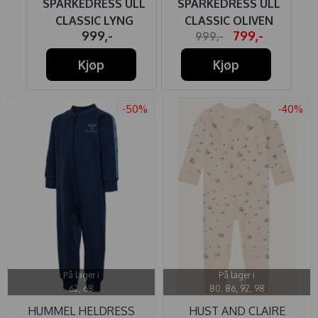
LL
SPARKEDRESS ULL
SPARKEDRESS ULL
ME
CLASSIC LYNG
CLASSIC OLIVEN
999,-
799,-
999,-
Kjøp
Kjøp
-50%
-40%
På lager i
På lager i
62, 68
80, 86, 92, 98
HUMMEL HELDRESS
HUST AND CLAIRE