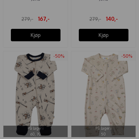
167,-
140,-
279,-
279,-
Kjøp
Kjøp
-50%
-50%
På lager i
På lager i
60, 70
50