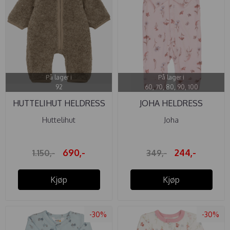
På lager i
På lager i
92
60, 70, 80, 90, 100
HUTTELIHUT HELDRESS
JOHA HELDRESS
ULL TEDDY ...
BAMBUS ...
Huttelihut
Joha
690,-
244,-
1.150,-
349,-
Kjøp
Kjøp
-30%
-30%