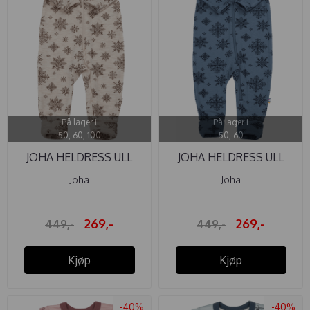
På lager i
På lager i
50, 60, 100
50, 60
JOHA HELDRESS ULL
JOHA HELDRESS ULL
SNOWFLAKE ...
SNOWFLAKE ...
Joha
Joha
269,-
269,-
449,-
449,-
Kjøp
Kjøp
-40%
-40%