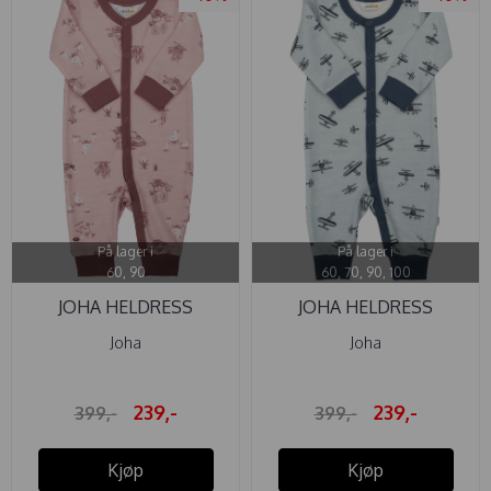
På lager i
På lager i
60, 90
60, 70, 90, 100
JOHA HELDRESS
JOHA HELDRESS
ULL/BAMBUS ...
ULL/BAMBUS ...
Joha
Joha
239,-
239,-
399,-
399,-
Kjøp
Kjøp