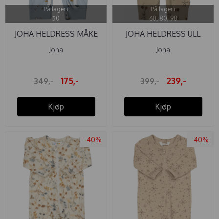
På lager i
På lager i
50
60, 80, 90
JOHA HELDRESS MÅKE
JOHA HELDRESS ULL
BLÅ
BALLON ...
Joha
Joha
175,-
239,-
349,-
399,-
Kjøp
Kjøp
-40%
-40%