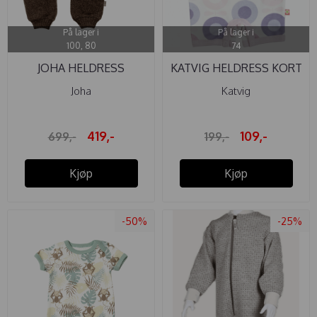
På lager i
På lager i
100, 80
74
JOHA HELDRESS
KATVIG HELDRESS KORT
ULLFLEECE KNAPP ...
ØKO ...
Joha
Katvig
419,-
109,-
699,-
199,-
Kjøp
Kjøp
-50%
-25%