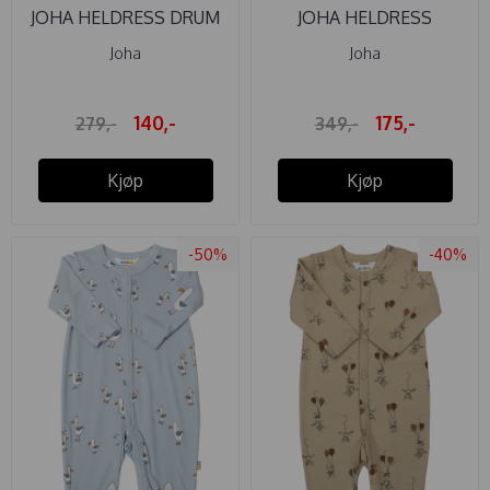
JOHA HELDRESS DRUM
JOHA HELDRESS
BEIGE
MARKBLOMSTER ...
Joha
Joha
140,-
175,-
279,-
349,-
Kjøp
Kjøp
-50%
-40%