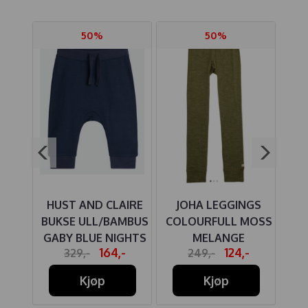
50%
50%
HUST AND CLAIRE
JOHA LEGGINGS
J
 ULL
BUKSE ULL/BAMBUS
COLOURFULL MOSS
GABY BLUE NIGHTS
MELANGE
PE
164,-
124,-
329,-
249,-
Å
Kjøp
Kjøp