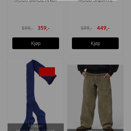
GROWTH
ROZZY NIGHT ...
359,-
449,-
599,-
599,-
Kjøp
Kjøp
-20%
På lager i