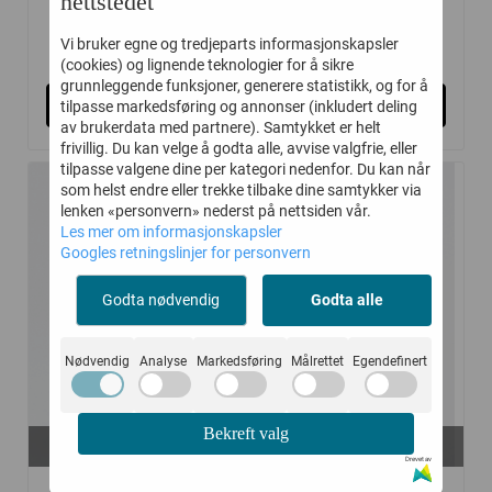
nettstedet
Vi bruker egne og tredjeparts informasjonskapsler
329,-
389,-
549,-
599,-
(cookies) og lignende teknologier for å sikre
grunnleggende funksjoner, generere statistikk, og for å
Kjøp
Kjøp
tilpasse markedsføring og annonser (inkludert deling
av brukerdata med partnere). Samtykket er helt
frivillig. Du kan velge å godta alle, avvise valgfrie, eller
tilpasse valgene dine per kategori nedenfor. Du kan når
som helst endre eller trekke tilbake dine samtykker via
lenken «personvern» nederst på nettsiden vår.
-40%
-25%
Les mer om informasjonskapsler
Googles retningslinjer for personvern
Godta nødvendig
Godta alle
Nødvendig
Analyse
Markedsføring
Målrettet
Egendefinert
Bekreft valg
På lager i
På lager i
116, 122, 128, 134
110/116, 134/140, 170/176
Drevet av
MOLO BUKSE ANDY
MOLO SKJORTE