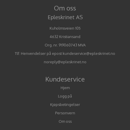
Om oss
Epleskrinet AS
Kuholmsveien 105
4632 Kristiansand
Org. nr. 919060743 MVA
Tlf:
Henvendelser på epost kundeservice@epleskrinet.no
noreply@epleskrinet.no
Kundeservice
Hjem
Logg på
Kjøpsbetingelser
Personvern
Om oss