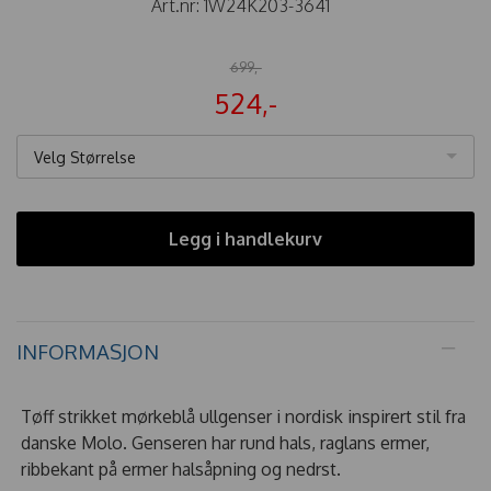
Art.nr:
1W24K203-3641
699,-
524,-
Velg Størrelse
Legg i handlekurv
INFORMASJON
Tøff strikket mørkeblå ullgenser i nordisk inspirert stil fra
danske Molo. Genseren har rund hals, raglans ermer,
ribbekant på ermer halsåpning og nedrst.