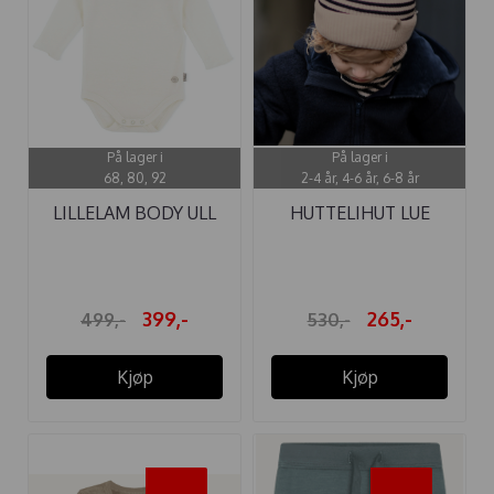
På lager i
På lager i
68, 80, 92
2-4 år, 4-6 år, 6-8 år
LILLELAM BODY ULL
HUTTELIHUT LUE
HVIT ...
STREET ULL ...
399,-
265,-
499,-
530,-
Kjøp
Kjøp
-50%
-50%