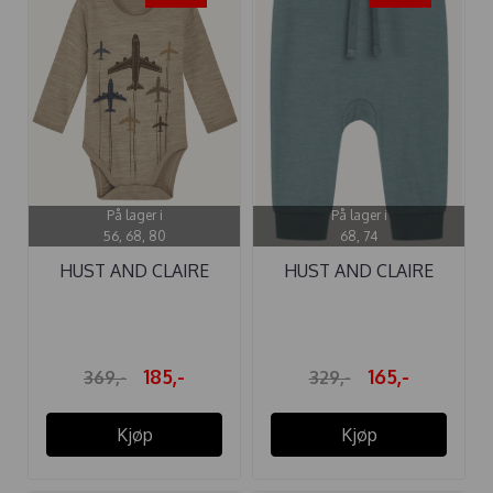
På lager i
På lager i
56, 68, 80
68, 74
HUST AND CLAIRE
HUST AND CLAIRE
BODY ...
BUKSE ...
185,-
165,-
369,-
329,-
Kjøp
Kjøp