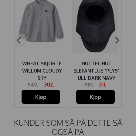
T
WHEAT SKJORTE
HUTTELIHUT
W
INO"
WILLUM CLOUDY
ELEFANTLUE "PLYS"
L
SKY
ULL DARK NAVY
-
302,-
311,-
549,-
519,-
Kjøp
Kjøp
KUNDER SOM SÅ PÅ DETTE SÅ
OGSÅ PÅ