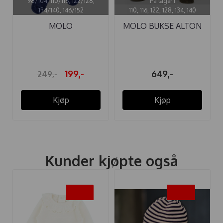
98/104, 110/116, 122/128,
På lager i
134/140, 146/152
110, 116, 122, 128, 134, 140
MOLO
MOLO BUKSE ALTON
STRØMPEBUKSE
WASHED BARK
GLITTER ...
199,-
649,-
249,-
Kjøp
Kjøp
Kunder kjøpte også
-20%
-50%