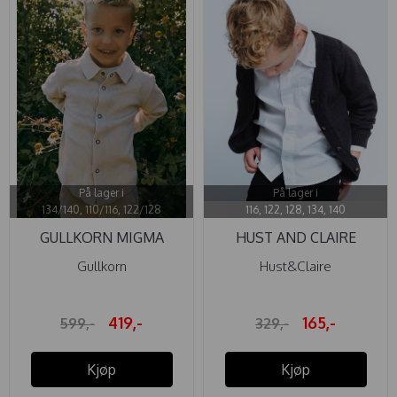
På lager i
På lager i
134/140, 110/116, 122/128
116, 122, 128, 134, 140
GULLKORN MIGMA
HUST AND CLAIRE
SKJORTE BEIGE
SKJORTE ROSS ...
Gullkorn
Hust&Claire
419,-
165,-
599,-
329,-
Kjøp
Kjøp