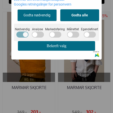
Googles retningslinjer for personvern
Godta nødvendig
Godta alle
-45%
-45%
Nødvendig
Analyse
Markedsføring
Målrettet
Egendefinert
Bekreft valg
Drevet av
På lager i
På lager i
80, 86
3, 5
MARMAR SKJORTE
MARMAR SKJORTE
TOMBA MUSLIN ...
TOMMY WHITE
203,-
302,-
369,-
549,-