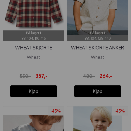
På lager i
På lager i
98, 104, 110, 116
98, 104, 128, 140
WHEAT SKJORTE
WHEAT SKJORTE ANKER
WILLUM RED BLUE ...
SUMMER ...
Wheat
Wheat
357,-
264,-
550,-
480,-
Kjøp
Kjøp
-45%
-45%