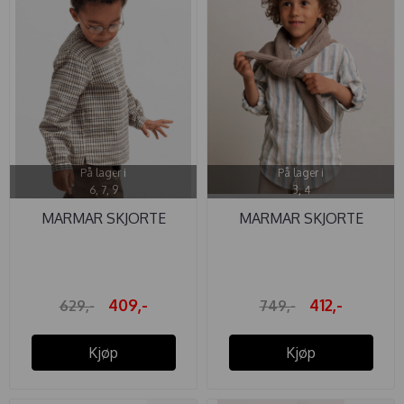
På lager i
På lager i
6, 7, 9
3, 4
MARMAR SKJORTE
MARMAR SKJORTE
TOKYO PILOT ...
TOMMY LIN ...
409,-
412,-
629,-
749,-
Kjøp
Kjøp