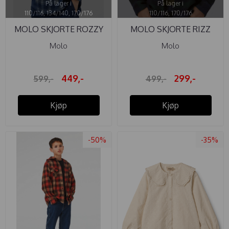
På lager i
På lager i
110/116, 134/140, 170/176
110/116, 170/176
MOLO SKJORTE ROZZY
MOLO SKJORTE RIZZ
NIGHT ...
ROYAL ...
Molo
Molo
449,-
299,-
599,-
499,-
Kjøp
Kjøp
-50%
-35%