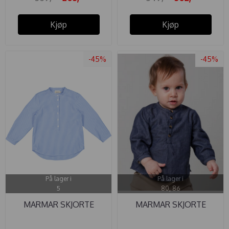
Kjøp
Kjøp
-45%
-45%
På lager i
På lager i
5
80, 86
MARMAR SKJORTE
MARMAR SKJORTE
TOPSY ...
TOTORO ...