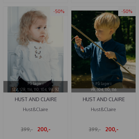
-50%
-50%
På lager i
På lager i
122, 128, 116, 110, 104, 98, 92
98, 104, 110, 116
HUST AND CLAIRE
HUST AND CLAIRE
BLUSE ALMA ...
SKJORTE ...
Hust&Claire
Hust&Claire
200,-
200,-
399,-
399,-