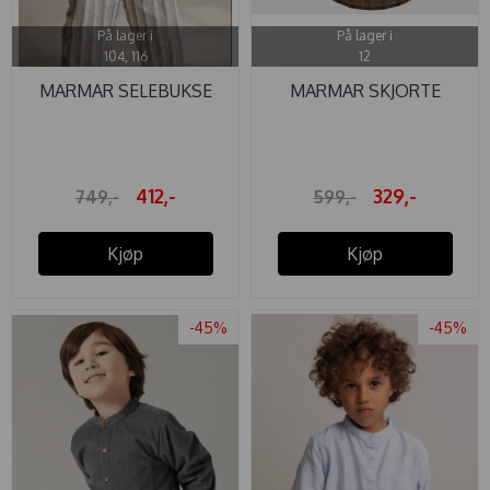
På lager i
På lager i
104, 116
12
MARMAR SELEBUKSE
MARMAR SKJORTE
REESE LIN ...
THEODOR AUTUMN ...
412,-
329,-
749,-
599,-
Kjøp
Kjøp
-45%
-45%