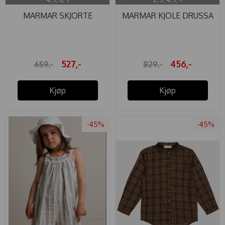
MARMAR SKJORTE
MARMAR KJOLE DRUSSA
TOKYO BLUE ...
LIN DUSTY ...
527,-
456,-
659,-
829,-
Kjøp
Kjøp
-45%
-45%