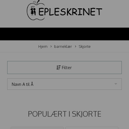
Hjem
barneklær
Skjorte
Filter
Navn A til Å
POPULÆRT I
SKJORTE