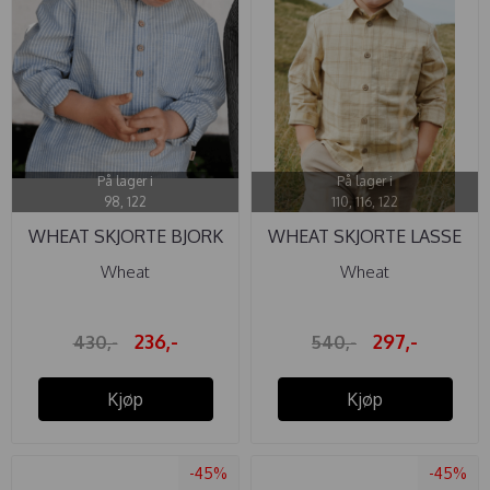
På lager i
På lager i
98, 122
110, 116, 122
WHEAT SKJORTE BJORK
WHEAT SKJORTE LASSE
BLUE ...
...
Wheat
Wheat
236,-
297,-
430,-
540,-
Kjøp
Kjøp
-45%
-45%