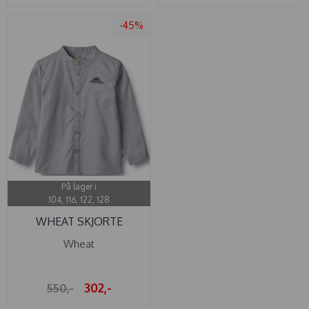
-45%
På lager i
104, 116, 122, 128
WHEAT SKJORTE
WILLUM CLOUDY ...
Wheat
302,-
550,-