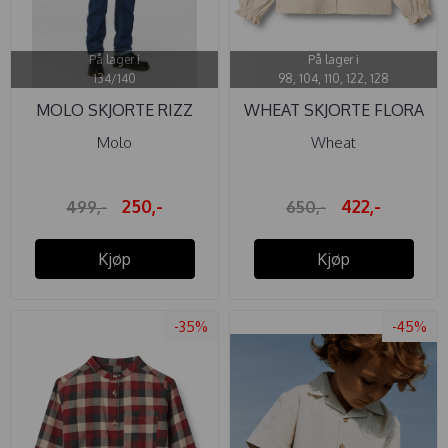
På lager i
På lager i
134/140
98, 104, 110, 122, 128
MOLO SKJORTE RIZZ
WHEAT SKJORTE FLORA
RØD/BRUN ...
EGGSHELL
Molo
Wheat
250,-
422,-
499,-
650,-
Kjøp
Kjøp
-35%
-45%