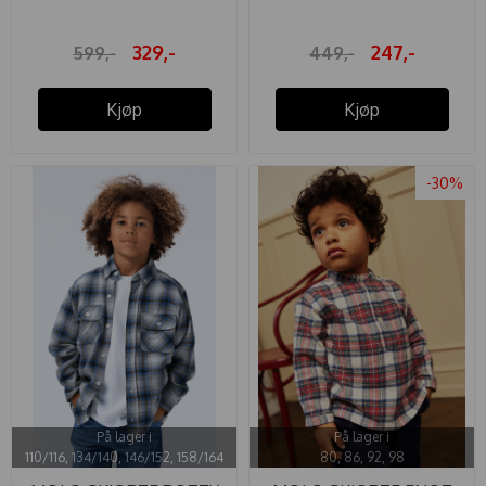
329,-
247,-
599,-
449,-
Kjøp
Kjøp
-30%
På lager i
På lager i
110/116, 134/140, 146/152, 158/164
80, 86, 92, 98