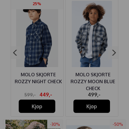
25%
E
MOLO SKJORTE
MOLO SKJORTE
IPE
ROZZY NIGHT CHECK
ROZZY MOON BLUE
CHECK
449,-
499,-
599,-
Kjøp
Kjøp
-30%
-50%