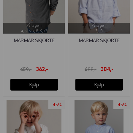
På lager i
På lager i
4, 5, 6, 7, 8, 9, 12
3, 10
MARMAR SKJORTE
MARMAR SKJORTE
THEODOR CORD ...
THEODOR LIN ...
362,-
384,-
659,-
699,-
Kjøp
Kjøp
-45%
-45%