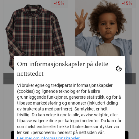
-45%
-45%
Om informasjonskapsler på dette
nettstedet
På lager i
På lager i
3, 4, 8
4, 5, 6, 7, 8
Vi bruker egne og tredjeparts informasjonskapsler
MARMAR SKJORTE
MARMAR SKJORTE
(cookies) og lignende teknologier for å sikre
grunnleggende funksjoner, generere statistikk, og for å
TOMMY PINE ...
TORBEN SUMMER ...
tilpasse markedsføring og annonser (inkludert deling
av brukerdata med partnere). Samtykket er helt
frivillig. Du kan velge å godta alle, avvise valgfrie, eller
362,-
362,-
tilpasse valgene dine per kategori nedenfor. Du kan når
659,-
659,-
som helst endre eller trekke tilbake dine samtykker via
lenken «personvern» nederst på nettsiden vår.
Kjøp
Kjøp
Les mer om informasjonskapsler