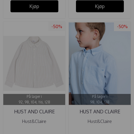
Kjøp
Kjøp
-50%
-50%
På lager i
På lager i
92, 98, 104, 116, 128
98, 104, 128
HUST AND CLAIRE
HUST AND CLAIRE
SKJORTE RUBEN ...
SKJORTE RUBEN ...
Hust&Claire
Hust&Claire