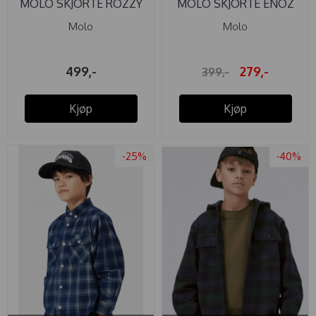
MOLO SKJORTE ROZZY
MOLO SKJORTE ENOZ
MOON BLUE ...
PINE CHECK
Molo
Molo
499,-
279,-
399,-
Kjøp
Kjøp
-25%
-40%