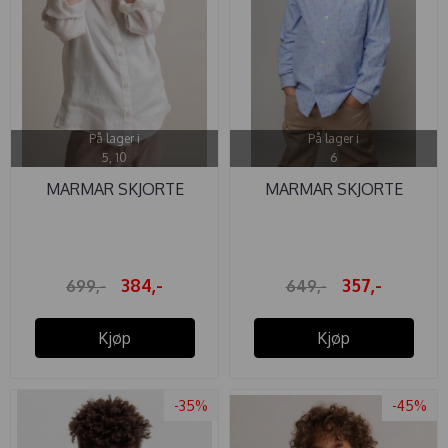
På lager i
På lager i
5, 10
6
MARMAR SKJORTE
MARMAR SKJORTE
THEODOR LIN ...
THEODOR RED ...
384,-
357,-
699,-
649,-
Kjøp
Kjøp
-35%
-45%