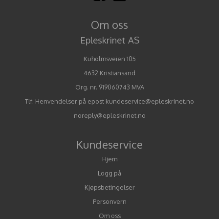
Om oss
Epleskrinet AS
Kuholmsveien 105
4632 Kristiansand
Org. nr. 919060743 MVA
Tlf:
Henvendelser på epost kundeservice@epleskrinet.no
noreply@epleskrinet.no
Kundeservice
Hjem
Logg på
Kjøpsbetingelser
Personvern
Om oss