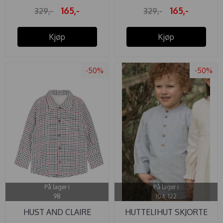
165,-
165,-
329,-
329,-
Kjøp
Kjøp
-50%
-50%
På lager i
På lager i
98
104, 122
HUST AND CLAIRE
HUTTELIHUT SKJORTE