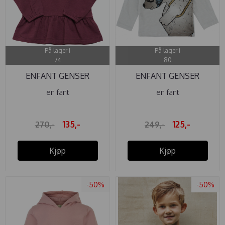
På lager i
På lager i
74
80
ENFANT GENSER
ENFANT GENSER
BAMBUS VINEYARD ...
FORREST ISBJØRN ...
en fant
en fant
135,-
125,-
270,-
249,-
Kjøp
Kjøp
-50%
-50%