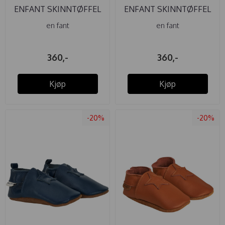
ENFANT SKINNTØFFEL
ENFANT SKINNTØFFEL
ANIMAL ...
ANIMAL ...
en fant
en fant
360,-
360,-
Kjøp
Kjøp
-20%
-20%