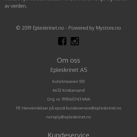
av verden.
© 2019 Epleskrinet.no - Powered by Mystore.no
Om oss
Epleskrinet AS
Kuholmsveien 105
4632 Kristiansand
Org. nr. 919060743 MVA
Tlf:
Henvendelser på epost kundeservice@epleskrinet.no
noreply@epleskrinet.no
Kundeservice