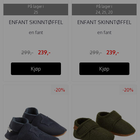
På lager i
På lager i
25
24, 25, 20
ENFANT SKINNTØFFEL
ENFANT SKINNTØFFEL
STJERNE ...
STJERNE ...
en fant
en fant
239,-
239,-
299,-
299,-
Kjøp
Kjøp
-20%
-20%