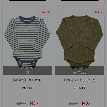
-40%
-40%
På lager i
På lager i
68
68, 74, 80
ENFANT BODY LS
ENFANT BODY LS
STRIPE DARK ...
WAFFLE BURNT ...
en fant
en fant
143,-
143,-
239,-
239,-