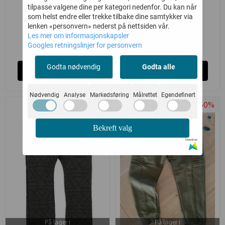
tilpasse valgene dine per kategori nedenfor. Du kan når
MED SELER ...
STRUCTURE ...
en fant
en fant
som helst endre eller trekke tilbake dine samtykker via
lenken «personvern» nederst på nettsiden vår.
Les mer om informasjonskapsler
240,-
162,-
479,-
270,-
Googles retningslinjer for personvern
Godta nødvendig
Godta alle
Kjøp
Kjøp
Nødvendig
Analyse
Markedsføring
Målrettet
Egendefinert
-50%
-50%
Bekreft valg
Drevet av
På lager i
På lager i