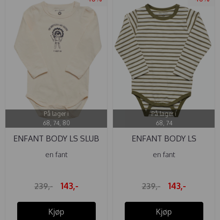
På lager i
På lager i
68, 74, 80
68, 74
ENFANT BODY LS SLUB
ENFANT BODY LS
WHITE ...
STRIPE BURNT ...
en fant
en fant
143,-
143,-
239,-
239,-
Kjøp
Kjøp