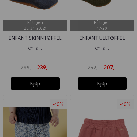
På lager i
På lager i
23, 24, 20, 21
19/20
ENFANT SKINNTØFFEL
ENFANT ULLTØFFEL
STJERNE ...
ENFANT ROSIN
en fant
en fant
239,-
207,-
299,-
259,-
Kjøp
Kjøp
-40%
-40%