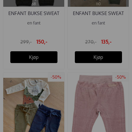
68
110
ENFANT BUKSE SWEAT
ENFANT BUKSE SWEAT
ASPHALT
BURNT ...
en fant
en fant
150,-
135,-
299,-
270,-
Kjøp
Kjøp
-50%
-50%