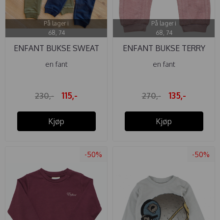
På lager i
På lager i
68, 74
68, 74
ENFANT BUKSE SWEAT
ENFANT BUKSE TERRY
BURNT ...
WOODROSE
en fant
en fant
115,-
135,-
230,-
270,-
Kjøp
Kjøp
-50%
-50%