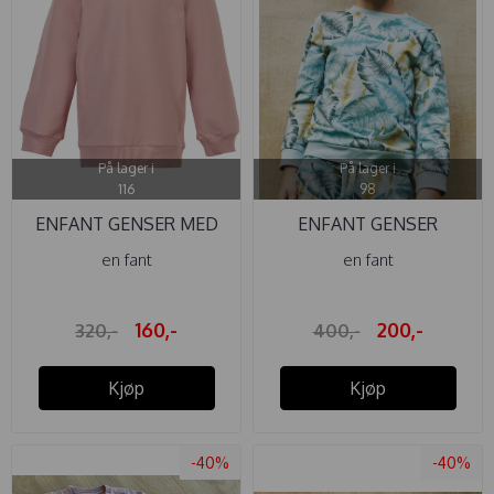
På lager i
På lager i
116
98
ENFANT GENSER MED
ENFANT GENSER
HETTE MISTY ...
MONSTERA GRAY ...
en fant
en fant
160,-
200,-
320,-
400,-
Kjøp
Kjøp
-40%
-40%