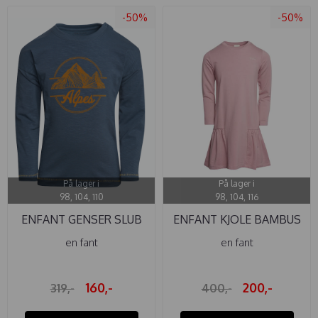
-50%
-50%
På lager i
På lager i
98, 104, 110
98, 104, 116
ENFANT GENSER SLUB
ENFANT KJOLE BAMBUS
DARK SLATE
WOODROSE
en fant
en fant
160,-
200,-
319,-
400,-