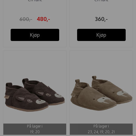
480,-
360,-
600,-
Kjøp
Kjøp
På lager i
På lager i
19, 20
23, 24, 19, 20, 21