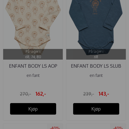
På lager i
På lager i
68, 74, 80
68
ENFANT BODY LS AOP
ENFANT BODY LS SLUB
WHITE ...
DARK ...
en fant
en fant
162,-
143,-
270,-
239,-
Kjøp
Kjøp
-40%
-40%