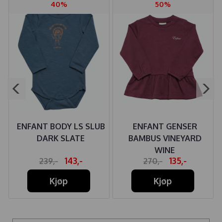
40%
50%
ENFANT BODY LS SLUB
ENFANT GENSER
DARK SLATE
BAMBUS VINEYARD
WINE
143,-
135,-
239,-
270,-
Kjøp
Kjøp