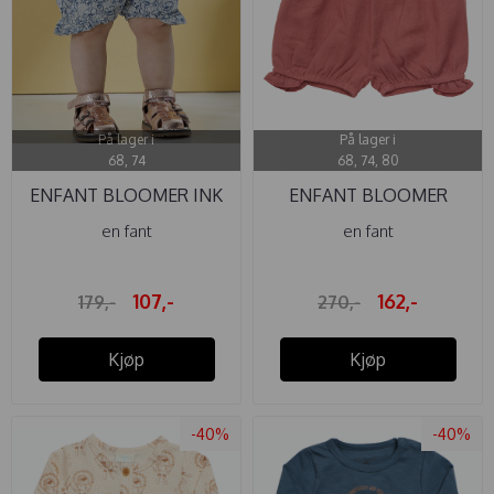
På lager i
På lager i
68, 74
68, 74, 80
ENFANT BLOOMER INK
ENFANT BLOOMER
FOGGY DEW
WOVEN BRICK ...
en fant
en fant
107,-
162,-
179,-
270,-
Kjøp
Kjøp
-40%
-40%