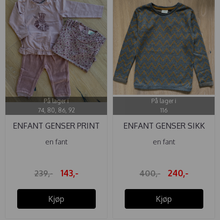
På lager i
På lager i
74, 80, 86, 92
116
ENFANT GENSER PRINT
ENFANT GENSER SIKK
WOODROSE
SAKK GRÅ
en fant
en fant
143,-
240,-
239,-
400,-
Kjøp
Kjøp