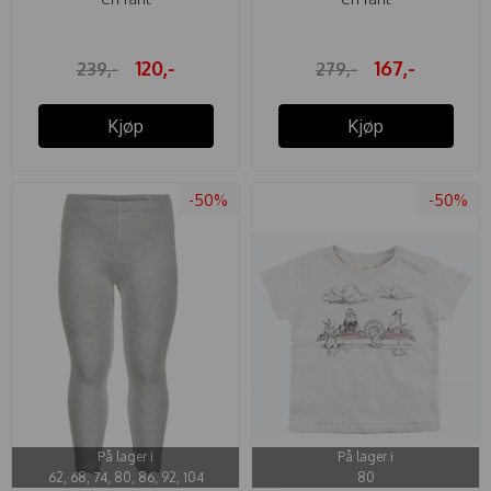
120,-
167,-
239,-
279,-
Kjøp
Kjøp
-50%
-50%
På lager i
På lager i
62, 68, 74, 80, 86, 92, 104
80