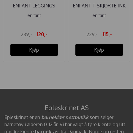
ENFANT LEGGINGS
ENFANT T-SKJORTE INK
SNOW WHITE
"MÅLTID" ...
en fant
en fant
120,-
115,-
239,-
229,-
Kjøp
Kjøp
Epleskrinet AS
E
pleskrinet er en
barneklær nettbutikk
som selger
barnetøy i alderen 0-12 år. Vi har valgt å føre kjente og litt
mindre kjente
barneklær
fra Danmark, Norge og resten