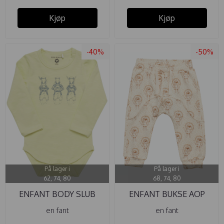
Kjøp
Kjøp
-40%
-50%
På lager i
På lager i
62, 74, 80
68, 74, 80
ENFANT BODY SLUB
ENFANT BUKSE AOP
FRENCH ...
WHITE SMOKE
en fant
en fant