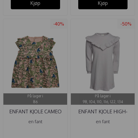
Kjøp
Kjøp
-40%
-50%
På lager i
På lager i
86
98, 104, 110, 116, 122, 134
ENFANT KJOLE CAMEO
ENFANT KJOLE HIGH-
FLOWERS
RISE SMOCK
en fant
en fant