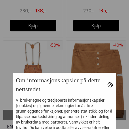
138,-
135,-
230,-
270,-
Kjøp
Kjøp
-50%
-40%
Om informasjonskapsler på dette
nettstedet
Vi bruker egne og tredjeparts informasjonskapsler
(cookies) og lignende teknologier for å sikre
grunnleggende funksjoner, generere statistikk, og for å
På lager i
På lager i
tilpasse markedsføring og annonser (inkludert deling
92
68, 74, 80
av brukerdata med partnere). Samtykket er helt
ENFANT BUKSE ENFANT
ENFANT BUKSE
frivillig. Du kan velge å godta alle, avvise valgfrie, eller