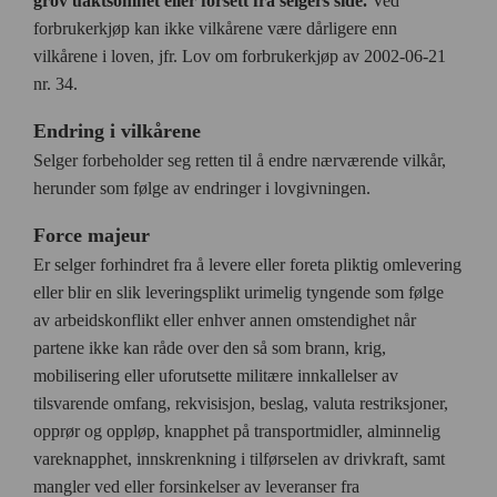
grov uaktsomhet eller forsett fra selgers side.
Ved
forbrukerkjøp kan ikke vilkårene være dårligere enn
vilkårene i loven, jfr. Lov om forbrukerkjøp av 2002-06-21
nr. 34.
Endring i vilkårene
Selger forbeholder seg retten til å endre nærværende vilkår,
herunder som følge av endringer i lovgivningen.
Force majeur
Er selger forhindret fra å levere eller foreta pliktig omlevering
eller blir en slik leveringsplikt urimelig tyngende som følge
av arbeidskonflikt eller enhver annen omstendighet når
partene ikke kan råde over den så som brann, krig,
mobilisering eller uforutsette militære innkallelser av
tilsvarende omfang, rekvisisjon, beslag, valuta restriksjoner,
opprør og oppløp, knapphet på transportmidler, alminnelig
vareknapphet, innskrenkning i tilførselen av drivkraft, samt
mangler ved eller forsinkelser av leveranser fra