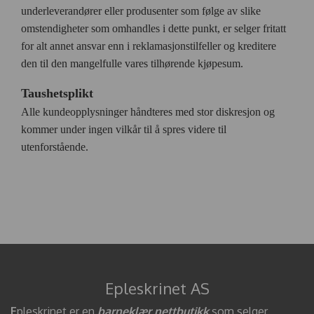
underleverandører eller produsenter som følge av slike
omstendigheter som omhandles i dette punkt, er selger fritatt
for alt annet ansvar enn i reklamasjonstilfeller og kreditere
den til den mangelfulle vares tilhørende kjøpesum.
Taushetsplikt
Alle kundeopplysninger håndteres med stor diskresjon og
kommer under ingen vilkår til å spres videre til
utenforstående.
Epleskrinet AS
E
pleskrinet er en
barneklær nettbutikk
som selger