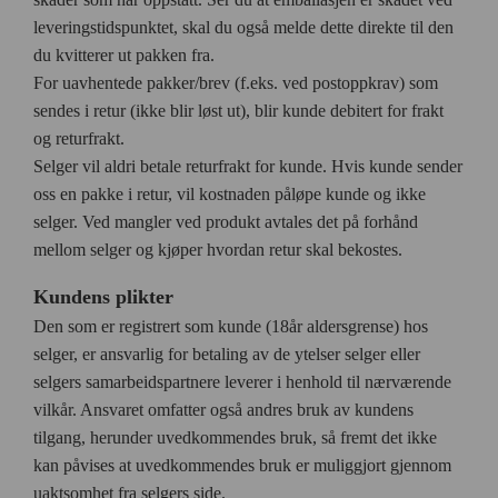
leveringstidspunktet, skal du også melde dette direkte til den
du kvitterer ut pakken fra.
For uavhentede pakker/brev (f.eks. ved postoppkrav) som
sendes i retur (ikke blir løst ut), blir kunde debitert for frakt
og returfrakt.
Selger vil aldri betale returfrakt for kunde. Hvis kunde sender
oss en pakke i retur, vil kostnaden påløpe kunde og ikke
selger. Ved mangler ved produkt avtales det på forhånd
mellom selger og kjøper hvordan retur skal bekostes.
Kundens plikter
Den som er registrert som kunde (18år aldersgrense) hos
selger, er ansvarlig for betaling av de ytelser selger eller
selgers samarbeidspartnere leverer i henhold til nærværende
vilkår. Ansvaret omfatter også andres bruk av kundens
tilgang, herunder uvedkommendes bruk, så fremt det ikke
kan påvises at uvedkommendes bruk er muliggjort gjennom
uaktsomhet fra selgers side.