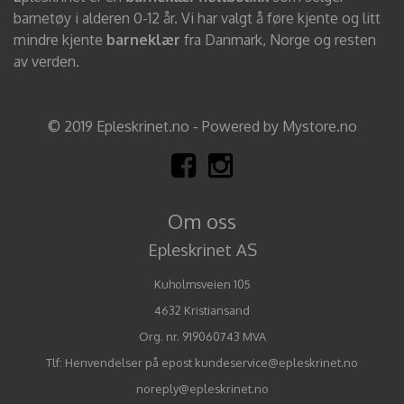
barnetøy i alderen 0-12 år. Vi har valgt å føre kjente og litt
mindre kjente
barneklær
fra Danmark, Norge og resten
av verden.
© 2019 Epleskrinet.no - Powered by Mystore.no
Om oss
Epleskrinet AS
Kuholmsveien 105
4632 Kristiansand
Org. nr. 919060743 MVA
Tlf:
Henvendelser på epost kundeservice@epleskrinet.no
noreply@epleskrinet.no