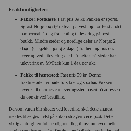
Fraktmuligheter:
Pakke i Postkasse
: Fast pris 39 kr. Pakken er sporet.
Sørøst-Norge og større byer på vest- og nordvestlandet
har normalt 1 dag fra henting til levering på post i
butikk. Mindre steder og nordlige deler av Norge: 2
dager (en sjelden gang 3 dager) fra henting hos oss til
levering ved utleveringssted. Enkelte små steder har
utlevering av MyPack kun 1 dag per uke.
Pakke til hentested
: Fast pris 59 kr. Denne
fraktmetoden er både forsikret og sporbar. Pakken
leveres til nærmeste utleveringssted basert på adressen
du oppgir ved bestilling.
Dersom varen blir skadet ved levering, skal dette snarest
meldes til selger, helst på ankomstdagen via e-post. Det er
viktig at du gir en fullstendig melding til oss om eventuelle
skader som har oppstått. Ser du at emballasjen er skadet ved