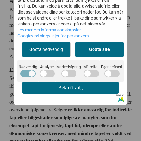
av brukerdata med partnere). Samtykket er helt
Angrerett
frivillig. Du kan velge å godta alle, avvise valgfrie, eller
Kjøper har normal angrerett jfr angrl. § 8. Angreretten er på
tilpasse valgene dine per kategori nedenfor. Du kan når
14 kaldenderdager og begynner å løpe fra den dagen kunden
som helst endre eller trekke tilbake dine samtykker via
lenken «personvern» nederst på nettsiden vår.
mottar varen. Vi har valgt å ha åpent kjøp i 60 dager. Kjøper
Les mer om informasjonskapsler
har mulighet til å teste varen, mens skal den returneres må
Googles retningslinjer for personvern
dette skje med orginale etiketter og i orginal
emballasje. Returkostnadene bæres av forbrukeren (jf.
Godta nødvendig
Godta alle
Angrerettloven 15 første ledd).
Nødvendig
Analyse
Markedsføring
Målrettet
Egendefinert
Ekstraordinære forhold
Selger er kun ansvarlig dersom varen har en påvist feil eller
ikke er som avtalt. Dette gjelder likevel ikke hvis selger
Bekreft valg
godtgjør at mangelen skyldes forhold utenfor selgers kontroll,
Drevet av
og som selger ikke med rimelighet kunne ventes å unngå eller
overvinne følgene av.
Selger er ikke ansvarlig for indirekte
tap eller følgeskader som følge av mangler, som for
eksempel tapt fortjeneste, tapt tid, ulempe eller andre
økonomiske konsekvenser, med mindre tapet er voldt ved