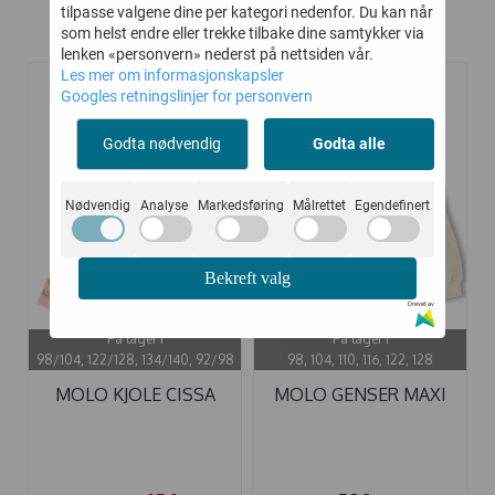
tilpasse valgene dine per kategori nedenfor. Du kan når
Relaterte produkter
som helst endre eller trekke tilbake dine samtykker via
lenken «personvern» nederst på nettsiden vår.
Les mer om informasjonskapsler
Googles retningslinjer for personvern
-30%
Godta nødvendig
Godta alle
Nødvendig
Analyse
Markedsføring
Målrettet
Egendefinert
Bekreft valg
Drevet av
På lager i
På lager i
98/104, 122/128, 134/140, 92/98
98, 104, 110, 116, 122, 128
MOLO KJOLE CISSA
MOLO GENSER MAXI
PHOTOBOOTH
PHOTOBOOTH