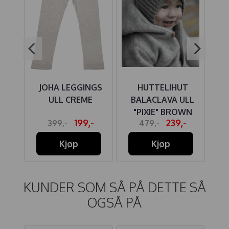
NGS
JOHA LEGGINGS
HUTTELIHUT
ULL CREME
BALACLAVA ULL
RH
"PIXIE" BROWN
-
199,-
239,-
399,-
479,-
MELANGE
Kjøp
Kjøp
KUNDER SOM SÅ PÅ DETTE SÅ
OGSÅ PÅ