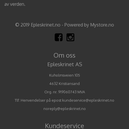
av verden.
© 2019 Epleskrinet.no - Powered by Mystore.no
Om oss
Epleskrinet AS
Kuholmsveien 105
4632 Kristiansand
Org. nr. 919060743 MVA
Tlf:
Henvendelser på epost kundeservice@epleskrinet.no
noreply@epleskrinet.no
Kundeservice