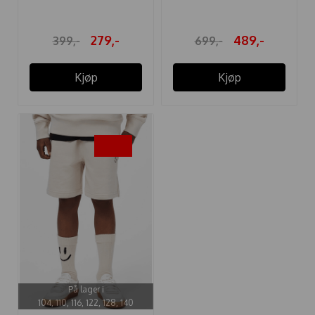
279,-
489,-
399,-
699,-
Kjøp
Kjøp
-30%
På lager i
104, 110, 116, 122, 128, 140