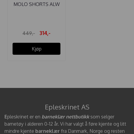
MOLO SHORTS ALW
SUMMER SAND
314,-
449,-
Kjøp
Epleskrinet AS
E
pleskrinet er en
barneklær nettbutikk
som selger
barnetøy i alderen 0-12 år. Vi har valgt å føre kjente og litt
mindre kjente
barneklær
fra Danmark, Norge og resten