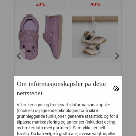
20%
40%
TS
MELTON
BISGAARD SKO
W
Om informasjonskapsler på dette
ER
SKINNTØFFEL
VILLADS VANILLA
nettstedet
MOUSE HEATHER
-
319,-
510,-
399,-
850,-
MAUVE
Vi bruker egne og tredjeparts informasjonskapsler
(cookies) og lignende teknologier for å sikre
Kjøp
Kjøp
grunnleggende funksjoner, generere statistikk, og for å
tilpasse markedsføring og annonser (inkludert deling
av brukerdata med partnere). Samtykket er helt
frivillig. Du kan velge å godta alle, avvise valgfrie, eller