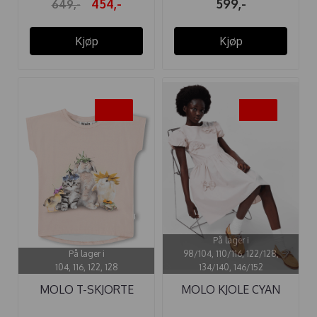
454,-
599,-
649,-
Kjøp
Kjøp
-30%
-30%
På lager i
På lager i
98/104, 110/116, 122/128,
104, 116, 122, 128
134/140, 146/152
MOLO T-SKJORTE
MOLO KJOLE CYAN
RAGNHILDE ...
SOFT POWDER