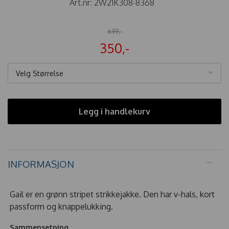
Art.nr:
2W21K308-8368
699,-
350,-
Velg Størrelse
Legg i handlekurv
INFORMASJON
Gail er en grønn stripet strikkejakke. Den har v-hals, kort
passform og knappelukking.
Sammensetning