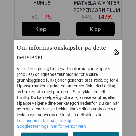
PHIC
HUMUS
MATVELAJA VINTER
ES
PEPPERCORN PLUM
"J
-
75,-
1.479,-
150,-
1.849,-
Kjøp
Kjøp
Om informasjonskapsler på dette
KUNDER SOM SÅ PÅ DETTE SÅ
nettstedet
OGSÅ PÅ
Vi bruker egne og tredjeparts informasjonskapsler
(cookies) og lignende teknologier for å sikre
grunnleggende funksjoner, generere statistikk, og for å
40%
50%
tilpasse markedsføring og annonser (inkludert deling
av brukerdata med partnere). Samtykket er helt
frivillig. Du kan velge å godta alle, avvise valgfrie, eller
tilpasse valgene dine per kategori nedenfor. Du kan når
som helst endre eller trekke tilbake dine samtykker via
lenken «personvern» nederst på nettsiden vår.
Les mer om informasjonskapsler
Googles retningslinjer for personvern