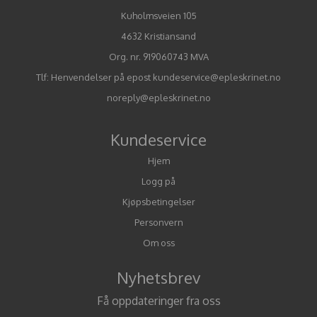
Kuholmsveien 105
4632 Kristiansand
Org. nr. 919060743 MVA
Tlf:
Henvendelser på epost kundeservice@epleskrinet.no
noreply@epleskrinet.no
Kundeservice
Hjem
Logg på
Kjøpsbetingelser
Personvern
Om oss
Nyhetsbrev
Få oppdateringer fra oss