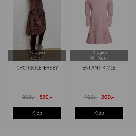
På lager i
På lager i
152/158
98, 104, 116
GRO KJOLE JERSEY
ENFANT KJOLE
CECILIE PUCE
BAMBUS WOODROSE
520,-
200,-
800,-
400,-
Kjøp
Kjøp