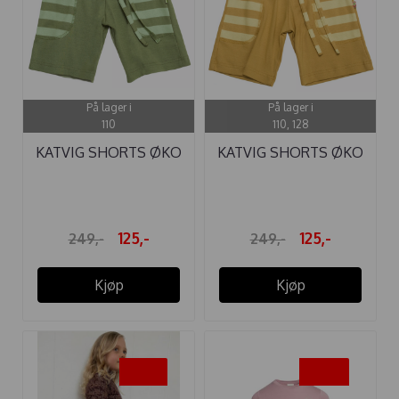
På lager i
På lager i
110
110, 128
KATVIG SHORTS ØKO
KATVIG SHORTS ØKO
GRØNN
GUL
125,-
125,-
249,-
249,-
Kjøp
Kjøp
-35%
-50%