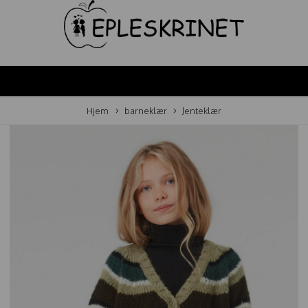
Hjem
barneklær
Jenteklær