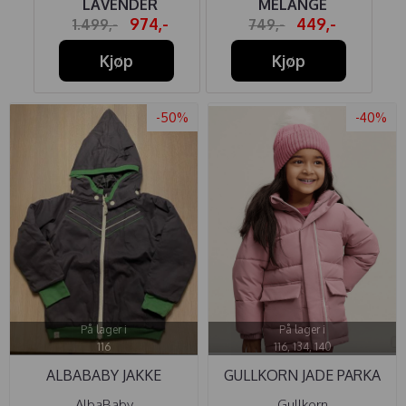
LAVENDER
MELANGE
974,-
449,-
1.499,-
749,-
Kjøp
Kjøp
-50%
-40%
På lager i
På lager i
116
116, 134, 140
ALBABABY JAKKE
GULLKORN JADE PARKA
JACKSON ...
FOG PINK
AlbaBaby
Gullkorn