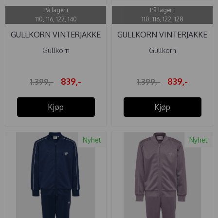
På lager i
På lager i
110, 116, 122, 140
110, 116, 122, 128
GULLKORN VINTERJAKKE
GULLKORN VINTERJAKKE
MONZO ...
MONZO ...
Gullkorn
Gullkorn
839,-
839,-
1.399,-
1.399,-
Kjøp
Kjøp
Nyhet
Nyhet