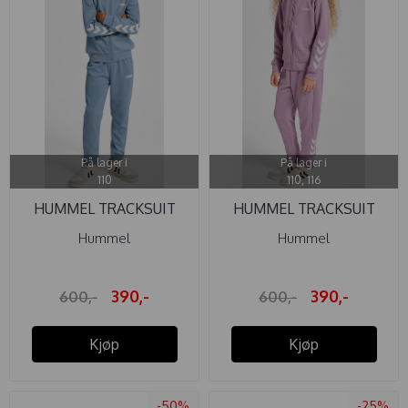
På lager i
På lager i
110
110, 116
HUMMEL TRACKSUIT
HUMMEL TRACKSUIT
FADED DENIM
LAVENDER ...
Hummel
Hummel
390,-
390,-
600,-
600,-
Kjøp
Kjøp
-50%
-25%