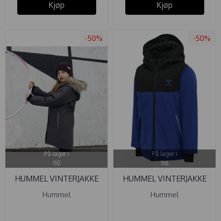
Kjøp
Kjøp
-50%
-50%
På lager i
På lager i
110
116
HUMMEL VINTERJAKKE
HUMMEL VINTERJAKKE
LEAF ...
LOGAN ...
Hummel
Hummel