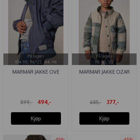
På lager i
På lager i
104/110, 116/122, 164, 176
98, 110, 122
MARMAR JAKKE OVE
MARMAR JAKKE OZAR
TECHNICAL ...
THERMO ...
494,-
377,-
899,-
685,-
Kjøp
Kjøp
-45%
-45%