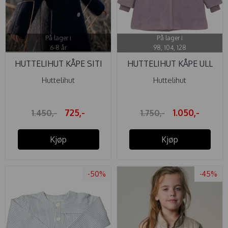
På lager i
På lager i
6-8 år
98, 104, 128
HUTTELIHUT KÅPE SITI
HUTTELIHUT KÅPE ULL
ULL NAVY
NIRVANA
Huttelihut
Huttelihut
725,-
1.050,-
1.450,-
1.750,-
Kjøp
Kjøp
-50%
-45%