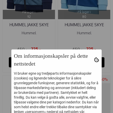
På lager i
På lager i
92
80
HUMMEL JAKKE SKYE
HUMMEL JAKKE SKYE
BLACK IRIS
DUSK BLUE
Hummel
Hummel
225,-
225,-
450,-
450,-
Om informasjonskapsler på dette
Kjøp
Kjøp
nettstedet
Vi bruker egne og tredjeparts informasjonskapsler
(cookies) og lignende teknologier for å sikre
-50%
-50%
grunnleggende funksjoner, generere statistikk, og for å
tilpasse markedsføring og annonser (inkludert deling
av brukerdata med partnere). Samtykket er helt
frivillig. Du kan velge å godta alle, avvise valgfrie, eller
tilpasse valgene dine per kategori nedenfor. Du kan når
som helst endre eller trekke tilbake dine samtykker via
lenken «personvern» nederst på nettsiden vår.