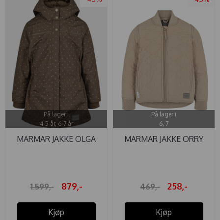
På lager i
På lager i
4-5 år, 6-7 år
6, 7
MARMAR JAKKE OLGA
MARMAR JAKKE ORRY
EARTH DOTTY
THERMO ...
879,-
258,-
1.599,-
469,-
Kjøp
Kjøp