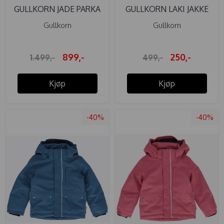
GULLKORN JADE PARKA
GULLKORN LAKI JAKKE
STORM ...
LYS BLÅ
Gullkorn
Gullkorn
899,-
250,-
1.499,-
499,-
Kjøp
Kjøp
-40%
-40%