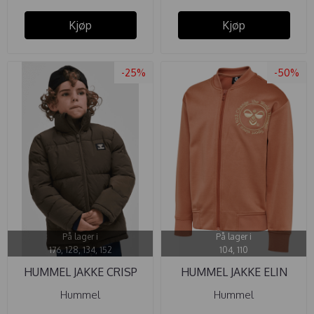
Kjøp
Kjøp
-25%
-50%
På lager i
På lager i
176, 128, 134, 152
104, 110
HUMMEL JAKKE CRISP
HUMMEL JAKKE ELIN
TEX MAJOR ...
CEDAR WOOD
Hummel
Hummel