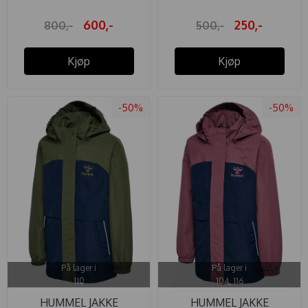
600,-
250,-
800,-
500,-
Kjøp
Kjøp
-50%
-50%
På lager i
På lager i
110
104, 116
HUMMEL JAKKE
HUMMEL JAKKE