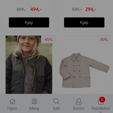
494,-
296,-
899,-
539,-
Kjøp
Kjøp
-45%
-30%
På lager i
På lager i
0
110, 128
104
Hjem
Meny
Søk
Konto
Handlekur
MARMAR JAKKE THERMO
MEMINI JAKKE ROMAN
v