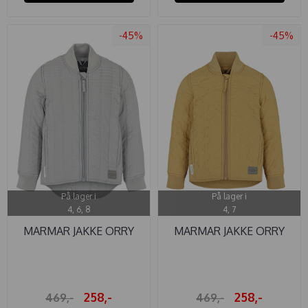
-45%
-45%
På lager i
På lager i
4, 6, 8
4, 7
MARMAR JAKKE ORRY
MARMAR JAKKE ORRY
THERMO ...
THERMO HAY
258,-
258,-
469,-
469,-