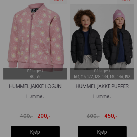
På lager i
På lager i
80, 92
164, 116, 122, 128, 134, 140, 146, 152
HUMMEL JAKKE LOGUN
HUMMEL JAKKE PUFFER
ZEPHYR
BLACK
Hummel
Hummel
200,-
450,-
400,-
600,-
Kjøp
Kjøp