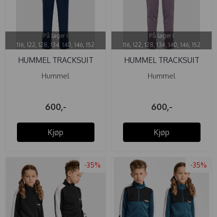
På lager i
På lager i
116, 122, 128, 134, 140, 146, 152
116, 122, 128, 134, 140, 146, 152
HUMMEL TRACKSUIT
HUMMEL TRACKSUIT
REG TUKAS ...
REG TUKAS ...
Hummel
Hummel
600,-
600,-
Kjøp
Kjøp
-35%
-35%