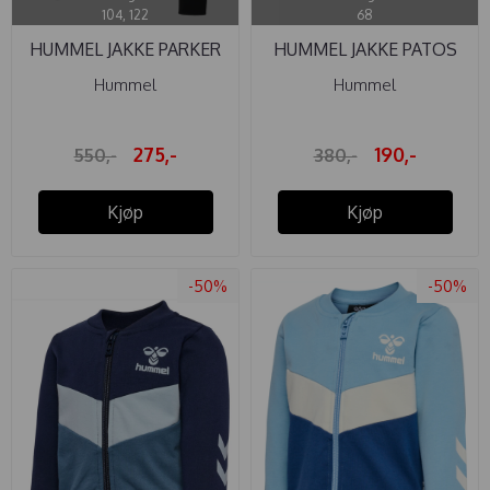
104, 122
68
HUMMEL JAKKE PARKER
HUMMEL JAKKE PATOS
BLACK
OIL BLUE
Hummel
Hummel
275,-
190,-
550,-
380,-
Kjøp
Kjøp
-50%
-50%