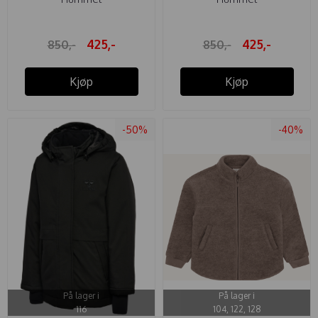
425,-
425,-
850,-
850,-
Kjøp
Kjøp
-50%
-40%
På lager i
På lager i
116
104, 122, 128