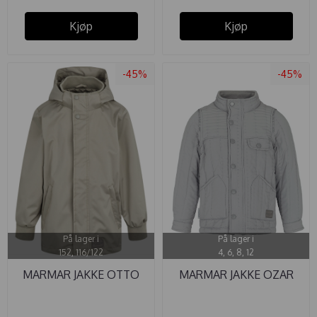
Kjøp
Kjøp
-45%
-45%
På lager i
På lager i
152, 116/122
4, 6, 8, 12
MARMAR JAKKE OTTO
MARMAR JAKKE OZAR
TECHNICAL ...
THERMO ...