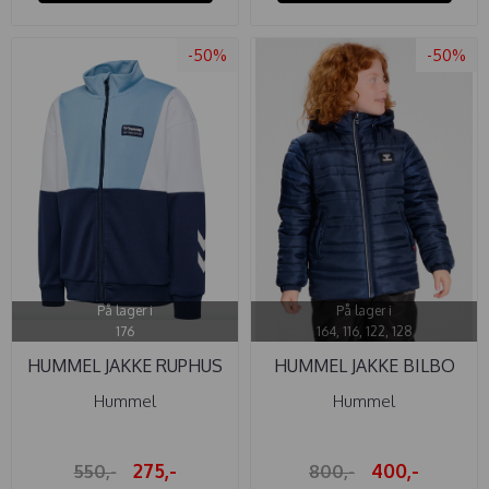
-50%
-50%
På lager i
På lager i
176
164, 116, 122, 128
HUMMEL JAKKE RUPHUS
HUMMEL JAKKE BILBO
BLACK ...
TEX BLACK ...
Hummel
Hummel
275,-
400,-
550,-
800,-