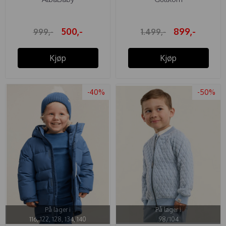
500,-
899,-
999,-
1.499,-
Kjøp
Kjøp
-40%
-50%
På lager i
På lager i
116, 122, 128, 134, 140
98/104