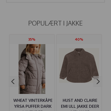
POPULÆRT I
JAKKE
35%
40%
SA
WHEAT VINTERKÅPE
HUST AND CLAIRE
M
LAC
YRSA PUFFER DARK
EMI ULL JAKKE DEER