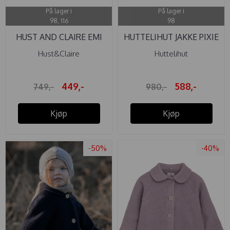
På lager i
På lager i
98, 116
98
HUST AND CLAIRE EMI
HUTTELIHUT JAKKE PIXIE
ULL JAKKE ...
ULL ...
Hust&Claire
Huttelihut
449,-
588,-
749,-
980,-
Kjøp
Kjøp
-50%
-40%