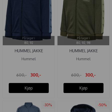
På lager i
På lager i
80, 92
80, 92, 98
HUMMEL JAKKE
HUMMEL JAKKE
WULBATO ULL ...
WULBATO ULL ...
Hummel
Hummel
300,-
300,-
600,-
600,-
Kjøp
Kjøp
-30%
-50%