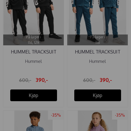
På lager i
På lager i
116, 128
116
HUMMEL TRACKSUIT
HUMMEL TRACKSUIT
COLORBLOCK ...
COLORBLOCK ...
Hummel
Hummel
390,-
390,-
600,-
600,-
Kjøp
Kjøp
-35%
-35%