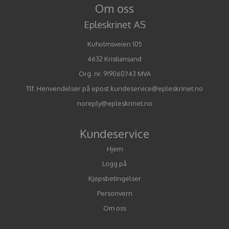
Om oss
Epleskrinet AS
Kuholmsveien 105
4632 Kristiansand
Org. nr. 919060743 MVA
Tlf:
Henvendelser på epost kundeservice@epleskrinet.no
noreply@epleskrinet.no
Kundeservice
Hjem
Logg på
Kjøpsbetingelser
Personvern
Om oss