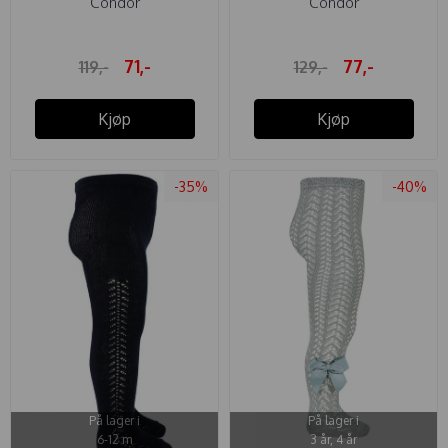
Cóndor
Cóndor
SLØYFE ...
...
71,-
77,-
119,-
129,-
Kjøp
Kjøp
-35%
-40%
På lager i
På lager i
6-12 m
3 år, 4 år