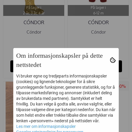
På lager i
På lager i
2 år, 3 år, 4 år
6-12 m
CÓNDOR
CÓNDOR
STRØMPEBUKSE MED ...
STRØMPEBUKSE RIB ...
Cóndor
Cóndor
149,-
116,-
249,-
179,-
Om informasjonskapsler på dette
nettstedet
Kjøp
Kjøp
Vi bruker egne og tredjeparts informasjonskapsler
(cookies) og lignende teknologier for å sikre
-40%
-40%
grunnleggende funksjoner, generere statistikk, og for å
tilpasse markedsføring og annonser (inkludert deling
av brukerdata med partnere). Samtykket er helt
frivillig. Du kan velge å godta alle, avvise valgfrie, eller
tilpasse valgene dine per kategori nedenfor. Du kan når
som helst endre eller trekke tilbake dine samtykker via
lenken «personvern» nederst på nettsiden vår.
Les mer om informasjonskapsler
Googles retningslinjer for personvern