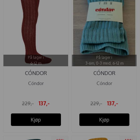
På lager i
På lager i
6-12 m
3-6m, 0-3 mnd, 6-12 m
CÓNDOR
CÓNDOR
STRØMPEBUKSE ULL ...
STRØMPEBUKSE ULL
Cóndor
Cóndor
JADE ...
137,-
137,-
229,-
229,-
Kjøp
Kjøp