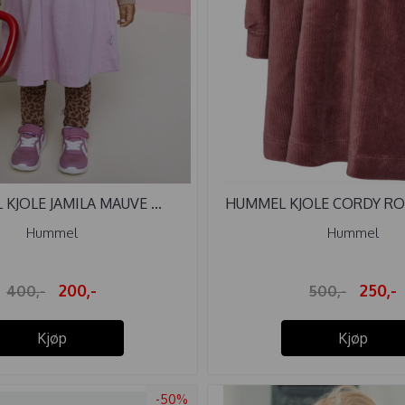
KJOLE JAMILA MAUVE ...
HUMMEL KJOLE CORDY R
Hummel
Hummel
200,-
250,-
400,-
500,-
Kjøp
Kjøp
-50%