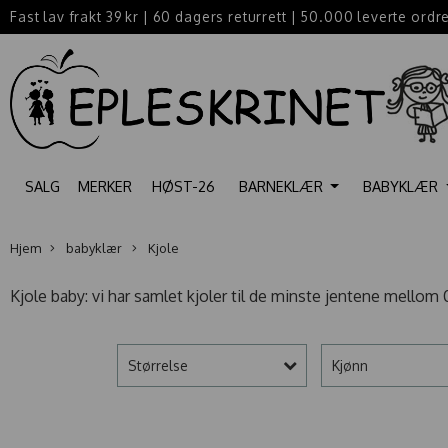
Fast lav frakt 39 kr
|
60 dagers returrett
|
50.000 leverte ordr
SALG
MERKER
HØST-26
BARNEKLÆR
BABYKLÆR
Hjem
babyklær
Kjole
Kjole baby: vi har samlet kjoler til de minste jentene mellom 0-
Størrelse
Kjønn