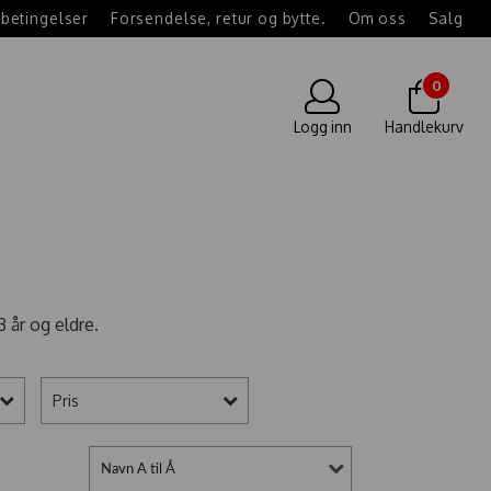
betingelser
Forsendelse, retur og bytte.
Om oss
Salg
0
Logg inn
Handlekurv
3 år og eldre.
Pris
Navn A til Å