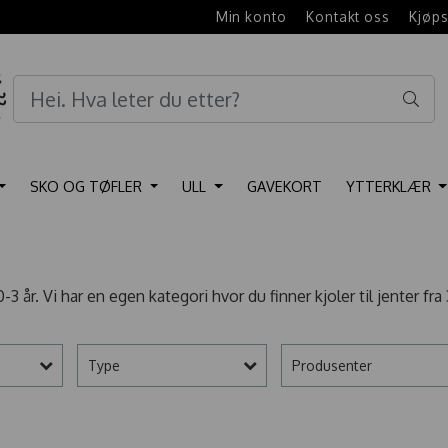
e
Min konto
Kontakt oss
Kjøps
SKO OG TØFLER
ULL
GAVEKORT
YTTERKLÆR
3 år. Vi har en egen kategori hvor du finner kjoler til jenter fra 
Type
Produsenter