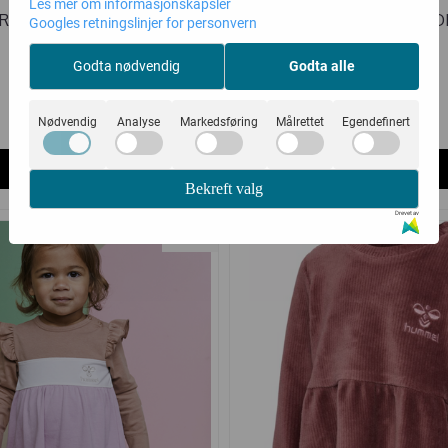
Les mer om informasjonskapsler
N TILLE KJOLE LYS BLÅ
GULLKORN VILLVETTE KJOL
Googles retningslinjer for personvern
Gullkorn
Gullkorn
Godta nødvendig
Godta alle
175,-
200,-
349,-
399,-
Nødvendig
Analyse
Markedsføring
Målrettet
Egendefinert
Kjøp
Kjøp
Bekreft valg
Drevet av
-50%