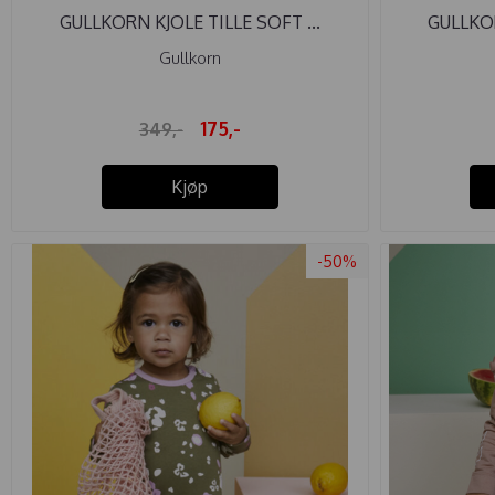
GULLKORN KJOLE TILLE SOFT ...
GULLKOR
Gullkorn
175,-
349,-
Kjøp
-50%