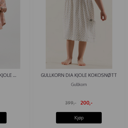
OLE ...
GULLKORN DIA KJOLE KOKOSNØTT
Gullkorn
200,-
399,-
Kjøp