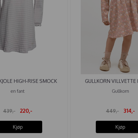
KJOLE HIGH-RISE SMOCK
GULLKORN VILLVETTE KJ
en fant
Gullkorn
220,-
314,-
439,-
449,-
Kjøp
Kjøp