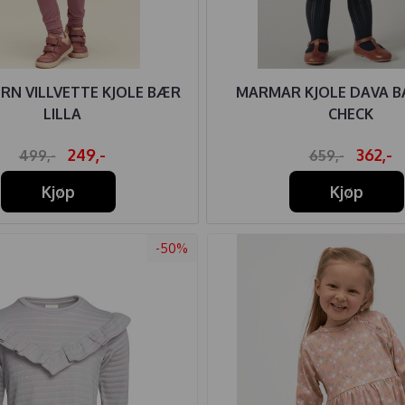
RN VILLVETTE KJOLE BÆR
MARMAR KJOLE DAVA B
LILLA
CHECK
249,-
362,-
499,-
659,-
Kjøp
Kjøp
-50%