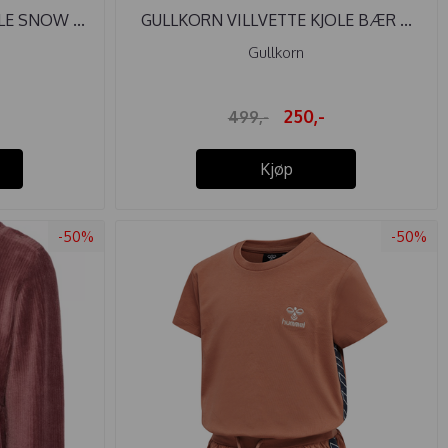
E SNOW ...
GULLKORN VILLVETTE KJOLE BÆR ...
Gullkorn
250,-
499,-
Kjøp
-50%
-50%