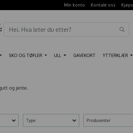
e
Min konto
Kontakt oss
Kjøps
SKO OG TØFLER
ULL
GAVEKORT
YTTERKLÆR
gutt og jente.
Type
Produsenter