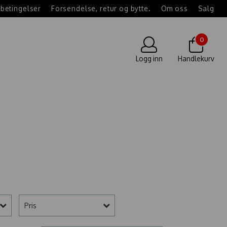
betingelser
Forsendelse, retur og bytte.
Om oss
Salg
0
Logg inn
Handlekurv
Pris