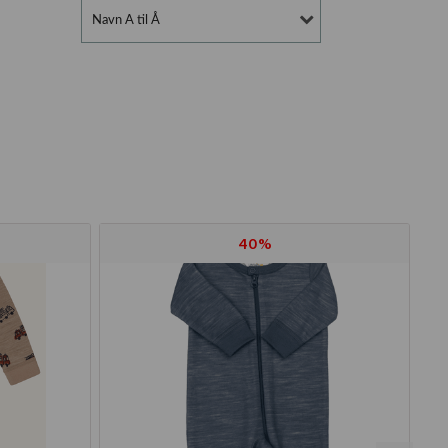
Navn A til Å
40%