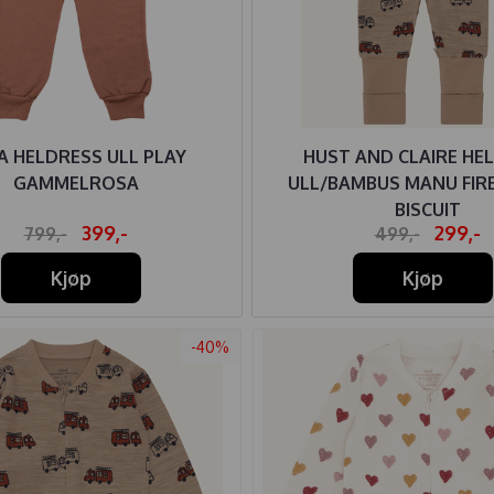
A HELDRESS ULL PLAY
HUST AND CLAIRE HE
GAMMELROSA
ULL/BAMBUS MANU FIR
BISCUIT
399,-
299,-
799,-
499,-
Kjøp
Kjøp
-40%