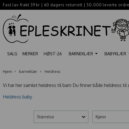
Fast lav frakt 39 kr
|
60 dagers returrett
|
50.000 leverte ordr
SALG
MERKER
HØST-26
BARNEKLÆR
BABYKLÆR
Hjem
barneklær
Heldress
Vi har her samlet heldress til barn Du finner både heldress til 
Heldress baby
Størrelse
Kjønn