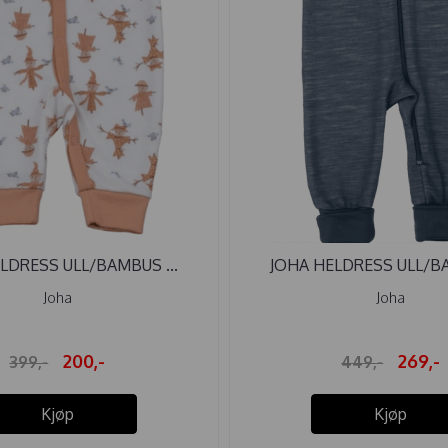
LDRESS ULL/BAMBUS ...
JOHA HELDRESS ULL/BA
Joha
Joha
200,-
269,-
399,-
449,-
Kjøp
Kjøp