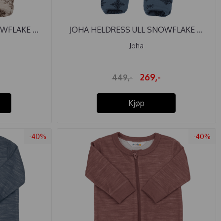
FLAKE ...
JOHA HELDRESS ULL SNOWFLAKE ...
Joha
269,-
449,-
Kjøp
-40%
-40%