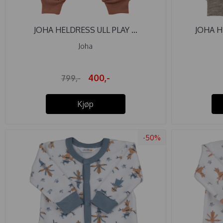
JOHA HELDRESS ULL PLAY ...
JOHA H
Joha
400,-
799,-
Kjøp
-50%