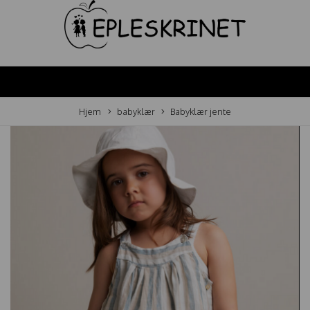
Hjem
babyklær
Babyklær jente