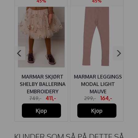
45%
45%
LE
MARMAR SKJØRT
MARMAR LEGGINGS
MA
IGHT
SHELBY BALLERINA
MODAL LIGHT
EMBROIDERY
MAUVE
-
411,-
164,-
749,-
299,-
Kjøp
Kjøp
KUNDER SOM SÅ PÅ DETTE SÅ