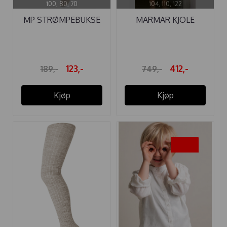
100, 80, 70
104, 110, 122
MP STRØMPEBUKSE
MARMAR KJOLE
RIB BOMULL ...
DARAME MINI ...
123,-
412,-
189,-
749,-
Kjøp
Kjøp
-45%