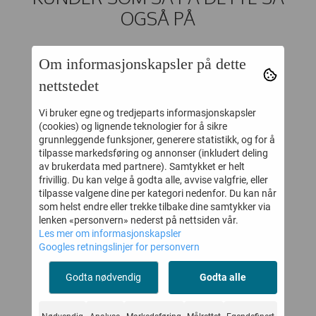
OGSÅ PÅ
Om informasjonskapsler på dette
35%
35%
nettstedet
Vi bruker egne og tredjeparts informasjonskapsler
(cookies) og lignende teknologier for å sikre
grunnleggende funksjoner, generere statistikk, og for å
tilpasse markedsføring og annonser (inkludert deling
av brukerdata med partnere). Samtykket er helt
frivillig. Du kan velge å godta alle, avvise valgfrie, eller
tilpasse valgene dine per kategori nedenfor. Du kan når
som helst endre eller trekke tilbake dine samtykker via
lenken «personvern» nederst på nettsiden vår.
Les mer om informasjonskapsler
SE
WHEAT
MP STRØMPEBUKSE
M
Googles retningslinjer for personvern
EEP
VINTERKÅPE YRSA
RIB BOMULL BEIGE
PUFFER DARK
MELANGE
Godta nødvendig
Godta alle
-
974,-
122,-
1.499,-
189,-
LAVENDER
Kjøp
Kjøp