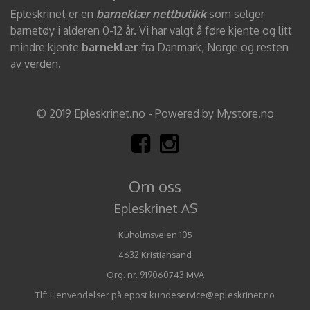
E
pleskrinet er en
barneklær nettbutikk
som selger
barnetøy i alderen 0-12 år. Vi har valgt å føre kjente og litt
mindre kjente
barneklær
fra Danmark, Norge og resten
av verden.
© 2019 Epleskrinet.no - Powered by Mystore.no
Om oss
Epleskrinet AS
Kuholmsveien 105
4632 Kristiansand
Org. nr. 919060743 MVA
Tlf:
Henvendelser på epost kundeservice@epleskrinet.no