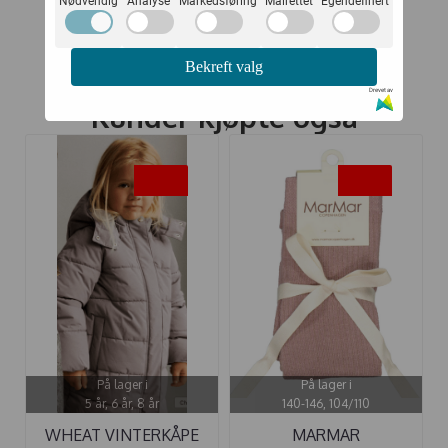
Nødvendig
Analyse
Markedsføring
Målrettet
Egendefinert
Bekreft valg
Drevet av
Kunder kjøpte også
-35%
-35%
På lager i
På lager i
5 år, 6 år, 8 år
140-146, 104/110
WHEAT VINTERKÅPE
MARMAR