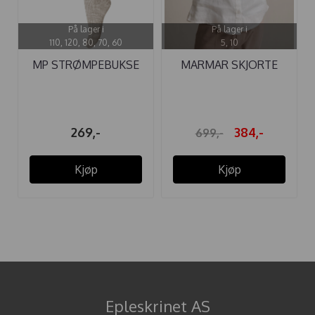
På lager i
På lager i
110, 120, 80, 70, 60
5, 10
MP STRØMPEBUKSE
MARMAR SKJORTE
ULL RIBB ...
THEODOR LIN ...
269,-
384,-
699,-
Kjøp
Kjøp
Epleskrinet AS