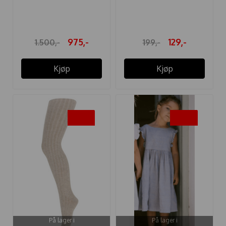
YRSA PUFFER ...
STRØMPEBUKSE
MAUVE
975,-
129,-
1.500,-
199,-
Kjøp
Kjøp
-35%
-45%
På lager i
På lager i