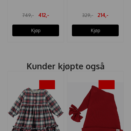
412,-
214,-
749,-
329,-
Kjøp
Kjøp
Kunder kjøpte også
-30%
-40%