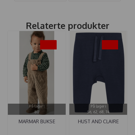
Relaterte produkter
-45%
-35%
På lager i
På lager i
80
56, 62, 68, 74
MARMAR BUKSE
HUST AND CLAIRE
RUBEN MED SELER ...
BUKSE ...