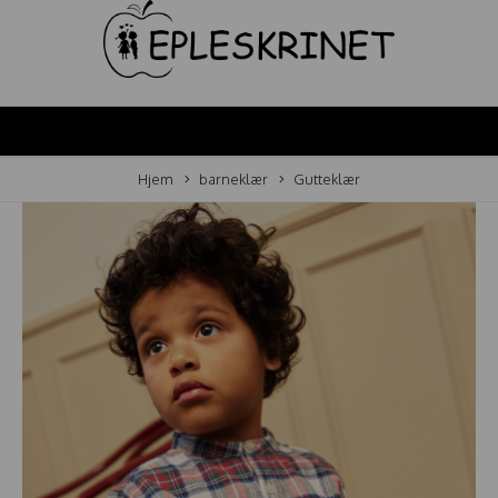
Hjem
barneklær
Gutteklær