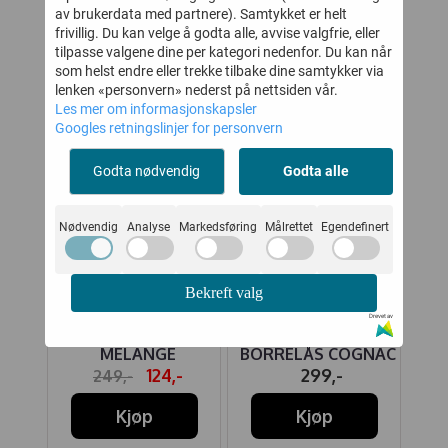
av brukerdata med partnere). Samtykket er helt
frivillig. Du kan velge å godta alle, avvise valgfrie, eller
tilpasse valgene dine per kategori nedenfor. Du kan når
50%
som helst endre eller trekke tilbake dine samtykker via
lenken «personvern» nederst på nettsiden vår.
Les mer om informasjonskapsler
Googles retningslinjer for personvern
Godta nødvendig
Godta alle
Nødvendig
Analyse
Markedsføring
Målrettet
Egendefinert
Bekreft valg
UE
JOHA LEGGINGS
MELTON
J
Drevet av
 ULL
COLOURFULL MOSS
SKINNTØFFEL
MELANGE
BORRELÅS COGNAC
A
-
124,-
299,-
249,-
Kjøp
Kjøp