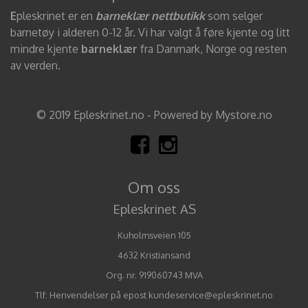
E
pleskrinet er en
barneklær nettbutikk
som selger
barnetøy i alderen 0-12 år. Vi har valgt å føre kjente og litt
mindre kjente
barneklær
fra Danmark, Norge og resten
av verden.
© 2019 Epleskrinet.no - Powered by Mystore.no
Om oss
Epleskrinet AS
Kuholmsveien 105
4632 Kristiansand
Org. nr. 919060743 MVA
Tlf:
Henvendelser på epost kundeservice@epleskrinet.no