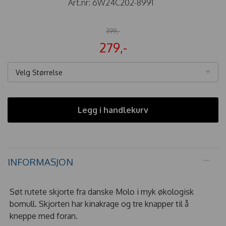
Art.nr:
6W24C202-8991
399,-
279,-
Velg Størrelse
Legg i handlekurv
INFORMASJON
Søt rutete skjorte fra danske Molo i myk økologisk
bomull. Skjorten har kinakrage og tre knapper til å
kneppe med foran.