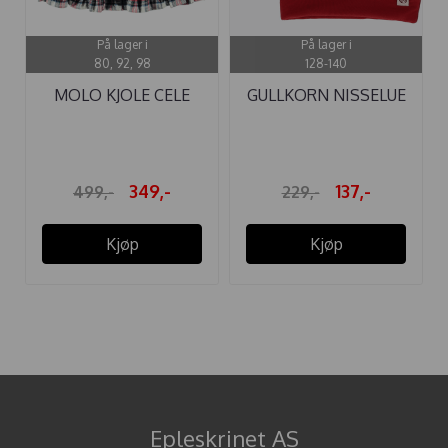
På lager i
På lager i
80, 92, 98
128-140
MOLO KJOLE CELE
GULLKORN NISSELUE
PINE CHECK
ENO DYP RØD
349,-
137,-
499,-
229,-
Kjøp
Kjøp
Epleskrinet AS