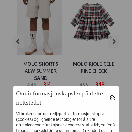
SER
MOLO SHORTS
MOLO KJOLE CELE
EEN
ALW SUMMER
PINE CHECK
S
SAND
M
-
314,-
349,-
449,-
499,-
Om informasjonskapsler på dette
Kjøp
Kjøp
nettstedet
Vi bruker egne og tredjeparts informasjonskapsler
KUNDER SOM SÅ PÅ DETTE SÅ
(cookies) og lignende teknologier for å sikre
grunnleggende funksjoner, generere statistikk, og for å
OGSÅ PÅ
tilpasse markedsføring og annonser (inkludert deling