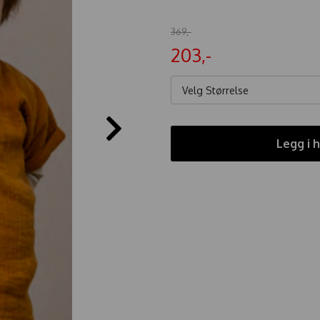
369,-
203,-
Velg Størrelse
Legg i 