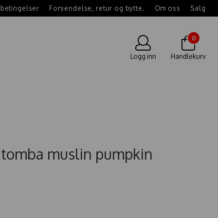
betingelser
Forsendelse, retur og bytte.
Om oss
Salg
0
Logg inn
Handlekurv
e tomba muslin pumpkin