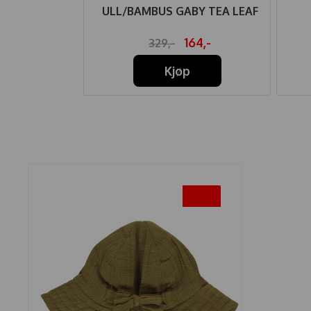
LANGE
ULL/BAMBUS GABY TEA LEAF
24,-
164,-
329,-
Kjøp
-45%