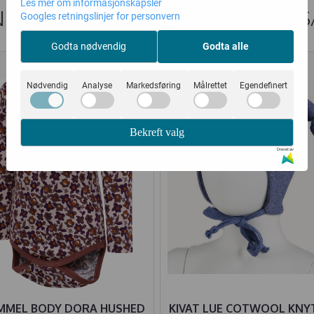
Les mer om informasjonskapsler
DER SOM SÅ PÅ DETTE SÅ OGS
Googles retningslinjer for personvern
Godta nødvendig
Godta alle
50%
25%
Nødvendig
Analyse
Markedsføring
Målrettet
Egendefinert
Bekreft valg
Drevet av
MMEL BODY DORA HUSHED
KIVAT LUE COTWOOL KNY