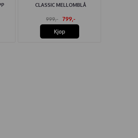
PP
CLASSIC MELLOMBLÅ
ULL/BAM
799,-
999,-
32
Kjøp