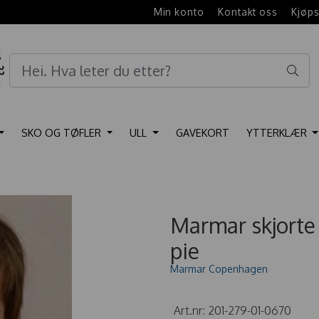
e
Min konto
Kontakt oss
Kjøps
SKO OG TØFLER
ULL
GAVEKORT
YTTERKLÆR
Marmar skjort
pie
Marmar Copenhagen
Art.nr:
201-279-01-0670