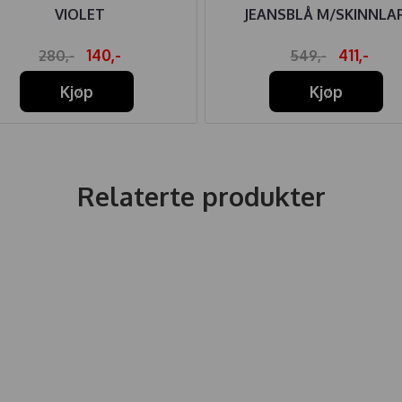
VIOLET
JEANSBLÅ M/SKINNLA
140,-
411,-
280,-
549,-
Kjøp
Kjøp
Relaterte produkter