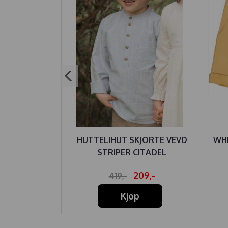
 ULL/BAMBUS
HUTTELIHUT SKJORTE VEVD
WH
LYSEBLÅ
STRIPER CITADEL
79,-
209,-
419,-
Kjøp