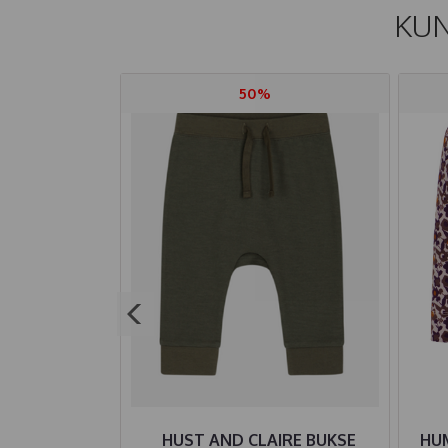
KUN
50%
LL COLORFUL
HUST AND CLAIRE BUKSE
HU