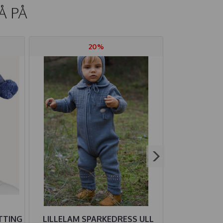
Å PÅ
20%
TTING
LILLELAM SPARKEDRESS ULL
HUST AN