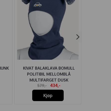
MUNK
KIVAT BALAKLAVA BOMULL
HUMMEL K
POLITIBIL MELLOMBLÅ
NEB
MULTIFARGET DUSK
434,-
579,-
30
Kjøp