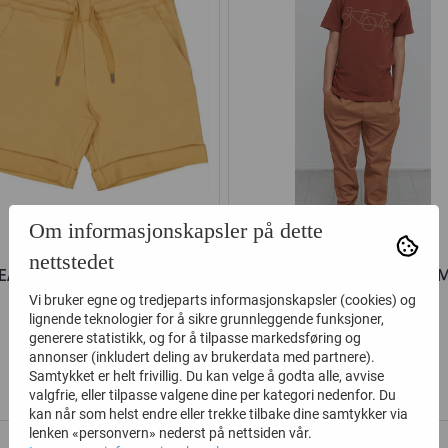
Om informasjonskapsler på dette
nettstedet
EAT KORTBUKSE MANFRED
GRO BUKSE BOBBY CHIP
TAFFY
Vi bruker egne og tredjeparts informasjonskapsler (cookies) og
lignende teknologier for å sikre grunnleggende funksjoner,
generere statistikk, og for å tilpasse markedsføring og
246,-
384,-
449,-
769,-
annonser (inkludert deling av brukerdata med partnere).
Samtykket er helt frivillig. Du kan velge å godta alle, avvise
Kjøp
Kjøp
valgfrie, eller tilpasse valgene dine per kategori nedenfor. Du
kan når som helst endre eller trekke tilbake dine samtykker via
lenken «personvern» nederst på nettsiden vår.