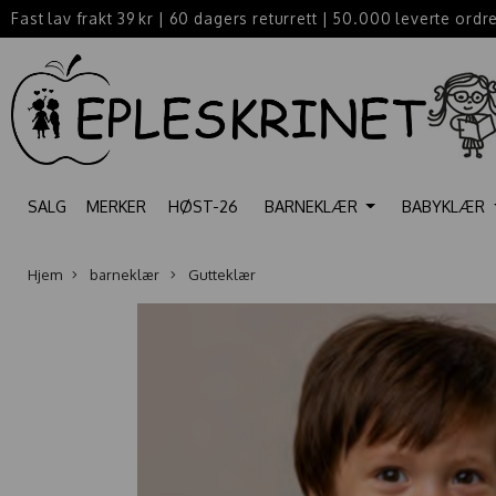
Fast lav frakt 39 kr
|
60 dagers returrett
|
50.000 leverte ordr
SALG
MERKER
HØST-26
BARNEKLÆR
BABYKLÆR
Hjem
barneklær
Gutteklær