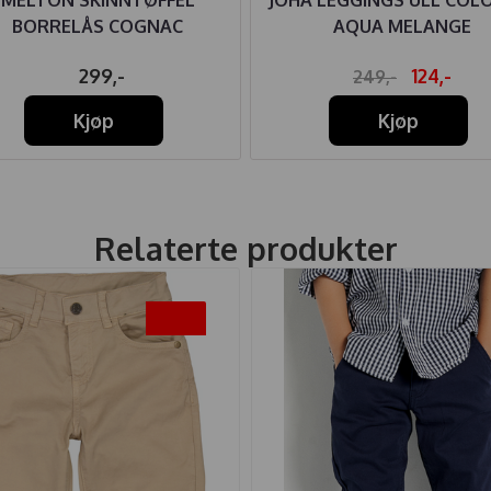
BORRELÅS COGNAC
AQUA MELANGE
299,-
124,-
249,-
Kjøp
Kjøp
Relaterte produkter
-45%