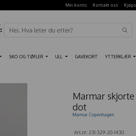
e
Min konto
Kontakt oss
Kjøps
SKO OG TØFLER
ULL
GAVEKORT
YTTERKLÆR
Marmar skjorte
dot
Marmar Copenhagen
Art.nr:
231-329-20-1430