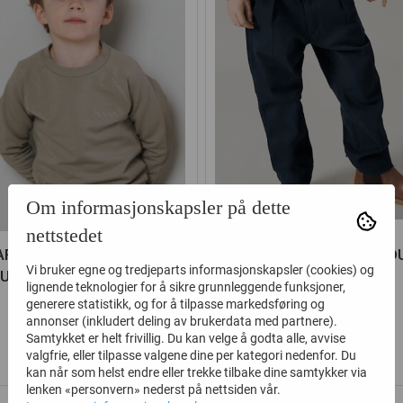
Om informasjonskapsler på dette
nettstedet
ARMAR GENSER THADEUS
MARMAR BUKSE PIPER O
Vi bruker egne og tredjeparts informasjonskapsler (cookies) og
USHED JERSEY DRY MOSS
SPACE
lignende teknologier for å sikre grunnleggende funksjoner,
generere statistikk, og for å tilpasse markedsføring og
301,-
411,-
549,-
749,-
annonser (inkludert deling av brukerdata med partnere).
Samtykket er helt frivillig. Du kan velge å godta alle, avvise
Kjøp
Kjøp
valgfrie, eller tilpasse valgene dine per kategori nedenfor. Du
kan når som helst endre eller trekke tilbake dine samtykker via
lenken «personvern» nederst på nettsiden vår.