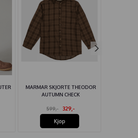
UTER
MARMAR SKJORTE THEODOR
MARMAR SK
AUTUMN CHECK
329,-
599,-
65
Kjøp