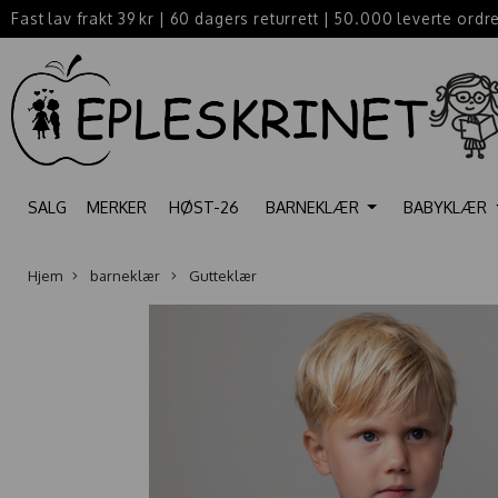
Fast lav frakt 39 kr
|
60 dagers returrett
|
50.000 leverte ordr
SALG
MERKER
HØST-26
BARNEKLÆR
BABYKLÆR
Hjem
barneklær
Gutteklær