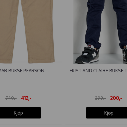
AR BUKSE PEARSON ...
HUST AND CLAIRE BUKSE TR
412,-
200,-
749,-
399,-
Kjøp
Kjøp