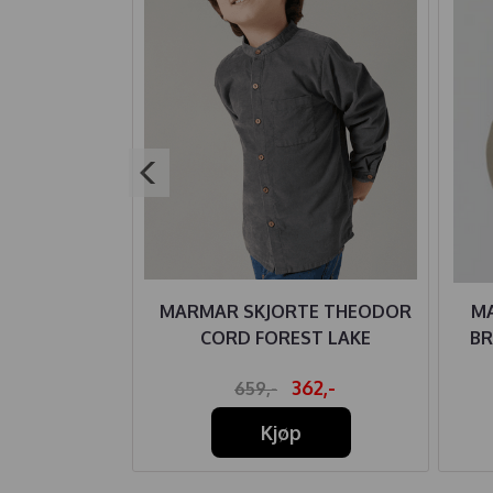
ASON PILOT
MARMAR SKJORTE THEODOR
M
Y
CORD FOREST LAKE
BR
28,-
362,-
659,-
Kjøp