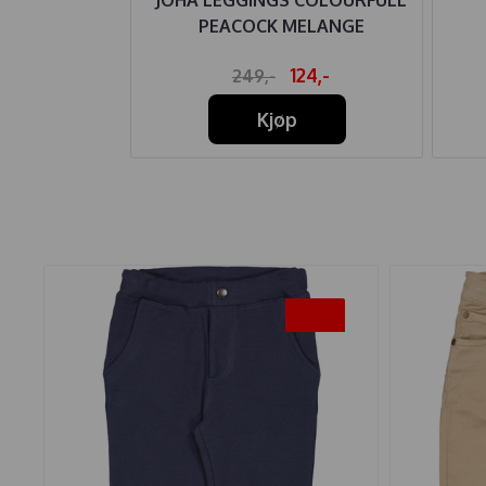
PEACOCK MELANGE
59,-
124,-
249,-
Kjøp
-45%