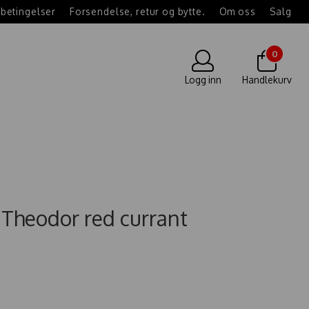
betingelser
Forsendelse, retur og bytte.
Om oss
Salg
0
Logg inn
Handlekurv
 Theodor red currant