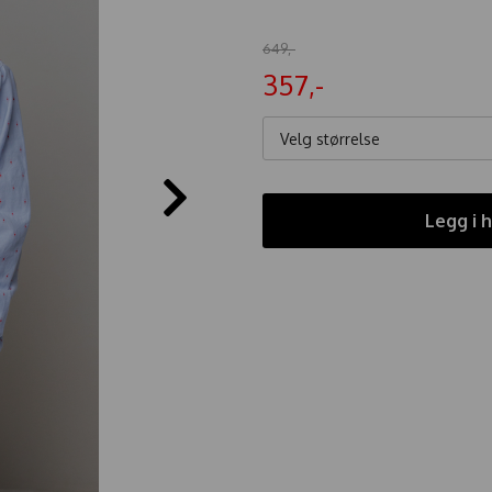
649,-
357,-
Velg størrelse
Legg i 