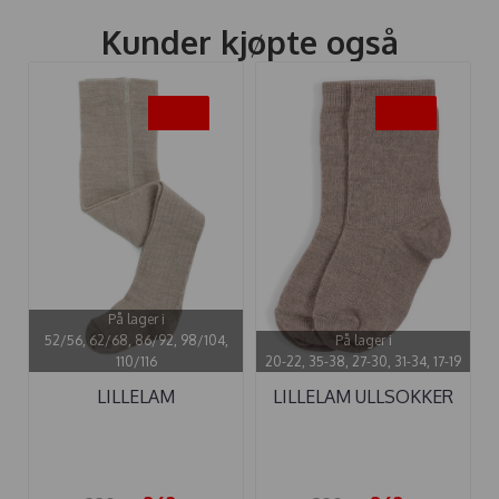
Kunder kjøpte også
-20%
-20%
På lager i
52/56, 62/68, 86/92, 98/104,
På lager i
110/116
20-22, 35-38, 27-30, 31-34, 17-19
LILLELAM
LILLELAM ULLSOKKER
ULLSTRØMPEBUKSE ...
2 PAR ...