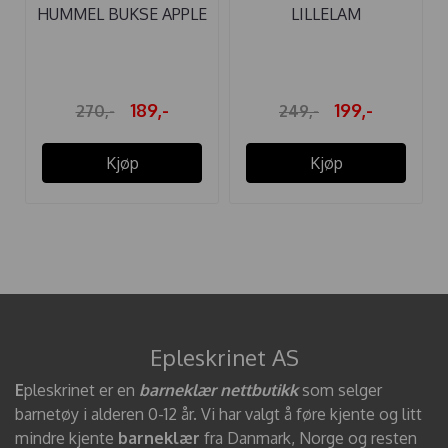
HUMMEL BUKSE APPLE
LILLELAM
BEARING ...
ULLSTRØMPEBUKSE ...
189,-
199,-
270,-
249,-
Kjøp
Kjøp
Epleskrinet AS
E
pleskrinet er en
barneklær nettbutikk
som selger
barnetøy i alderen 0-12 år. Vi har valgt å føre kjente og litt
mindre kjente
barneklær
fra Danmark, Norge og resten