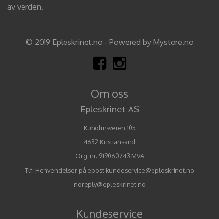
av verden.
© 2019 Epleskrinet.no - Powered by Mystore.no
Om oss
Epleskrinet AS
Kuholmsveien 105
4632 Kristiansand
Org. nr. 919060743 MVA
Tlf:
Henvendelser på epost kundeservice@epleskrinet.no
noreply@epleskrinet.no
Kundeservice