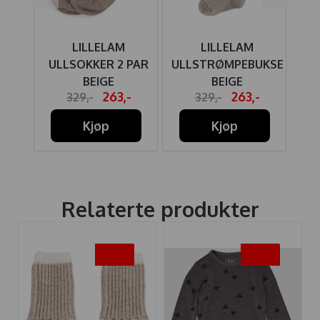
LILLELAM
LILLELAM
HU
 ULL
ULLSOKKER 2 PAR
ULLSTRØMPEBUKSE
BO
Å
BEIGE
BEIGE
B
-
263,-
263,-
329,-
329,-
Kjøp
Kjøp
Relaterte produkter
-20%
-25%