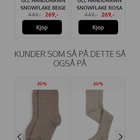
SS
ULL HANDDRAWN
ULL HANDDRAWN
B
TYNN
SNOWFLAKE BEIGE
SNOWFLAKE ROSA
-
269,-
269,-
449,-
449,-
Kjøp
Kjøp
KUNDER SOM SÅ PÅ DETTE SÅ
OGSÅ PÅ
20%
20%