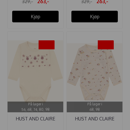
263,-
263,-
329,-
329,-
Kjøp
Kjøp
-40%
-40%
På lager i
På lager i
56, 68, 74, 80, 98
68, 98
HUST AND CLAIRE
HUST AND CLAIRE
BODY ...
BODY ULL BO ...