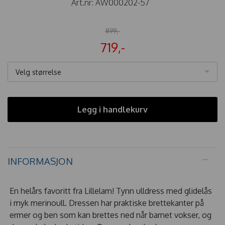
Art.nr:
AW000202-57
899,-
719,-
Velg størrelse
Legg i handlekurv
INFORMASJON
En helårs favoritt fra Lillelam! Tynn ulldress med glidelås
i myk merinoull. Dressen har praktiske brettekanter på
ermer og ben som kan brettes ned når barnet vokser, og