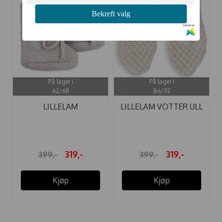
Bekreft valg
Drevet av
På lager i
På lager i
62/68
86/92
LILLELAM
LILLELAM VOTTER ULL
BABYTØFLER ULL ...
CLASSIC ...
319,-
319,-
399,-
399,-
Kjøp
Kjøp