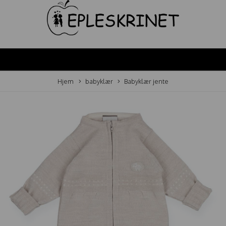
Hjem
babyklær
Babyklær jente