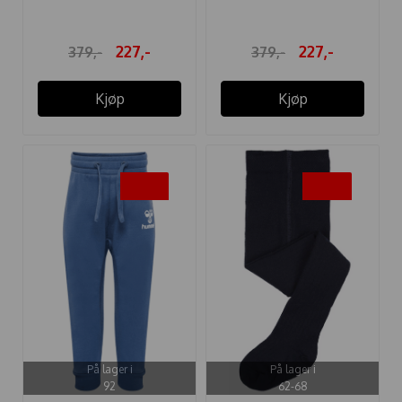
227,-
227,-
379,-
379,-
Kjøp
Kjøp
-30%
-20%
På lager i
På lager i
92
62-68