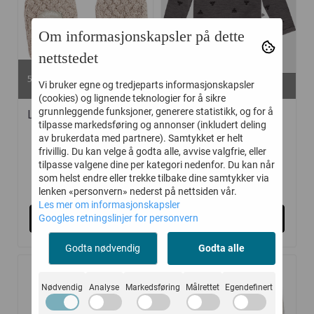
Om informasjonskapsler på dette
nettstedet
På lager i
50/56, 74/80, 86/92, 98/104,
På lager i
Vi bruker egne og tredjeparts informasjonskapsler
110/116
68, 74, 80, 86
(cookies) og lignende teknologier for å sikre
grunnleggende funksjoner, generere statistikk, og for å
LILLELAM VOTTER ULL
HUMMEL BODY MINI
tilpasse markedsføring og annonser (inkludert deling
CLASSIC ...
ULL CHARCOAL ...
av brukerdata med partnere). Samtykket er helt
frivillig. Du kan velge å godta alle, avvise valgfrie, eller
tilpasse valgene dine per kategori nedenfor. Du kan når
som helst endre eller trekke tilbake dine samtykker via
319,-
263,-
399,-
350,-
lenken «personvern» nederst på nettsiden vår.
Les mer om informasjonskapsler
Kjøp
Kjøp
Googles retningslinjer for personvern
Godta nødvendig
Godta alle
-20%
-20%
Nødvendig
Analyse
Markedsføring
Målrettet
Egendefinert