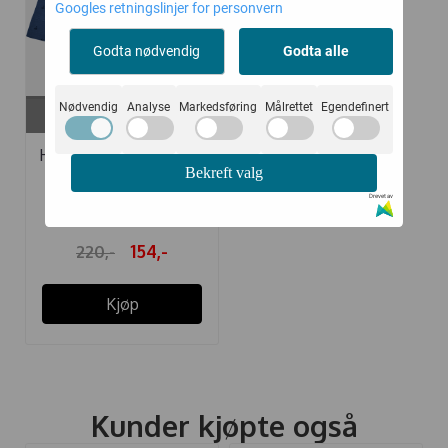
Googles retningslinjer for personvern
Godta nødvendig
Godta alle
På lager i
Nødvendig
Analyse
Markedsføring
Målrettet
Egendefinert
80
HUMMEL BODY BEESY
Bekreft valg
BERING SEA
Drevet av
154,-
220,-
Kjøp
Kunder kjøpte også