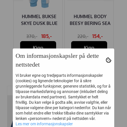
SE
HUMMEL BUKSE
HUMMEL BODY
H
SKYE DUSK BLUE
BEESY BERING SEA
F
UE
-
185,-
154,-
370,-
220,-
Kjøp
Kjøp
Om informasjonskapsler på dette
nettstedet
Vi bruker egne og tredjeparts informasjonskapsler
Relaterte produkter
(cookies) og lignende teknologier for å sikre
grunnleggende funksjoner, generere statistikk, og for å
tilpasse markedsføring og annonser (inkludert deling
av brukerdata med partnere). Samtykket er helt
-30%
frivillig. Du kan velge å godta alle, avvise valgfrie, eller
tilpasse valgene dine per kategori nedenfor. Du kan når
som helst endre eller trekke tilbake dine samtykker via
lenken «personvern» nederst på nettsiden vår.
Les mer om informasjonskapsler