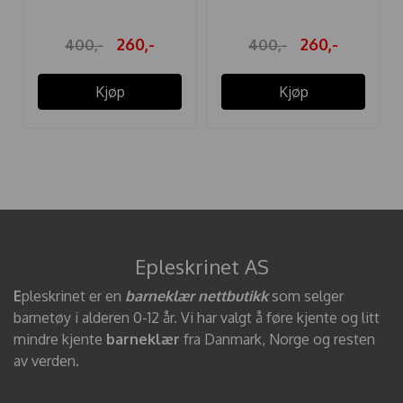
260,-
260,-
400,-
400,-
Kjøp
Kjøp
Epleskrinet AS
E
pleskrinet er en
barneklær nettbutikk
som selger
barnetøy i alderen 0-12 år. Vi har valgt å føre kjente og litt
mindre kjente
barneklær
fra Danmark, Norge og resten
av verden.