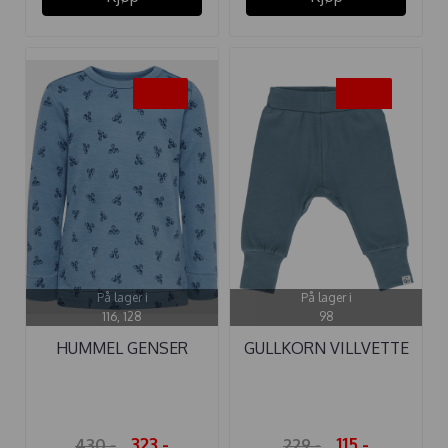
-25%
-50%
På lager i
På lager i
116, 128
98
HUMMEL GENSER
GULLKORN VILLVETTE
VILMO ULL BLUE ...
BUKSE BABY ...
323,-
115,-
430,-
229,-