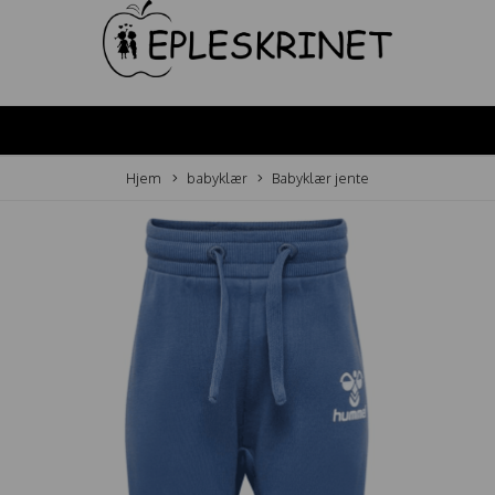
Hjem
babyklær
Babyklær jente