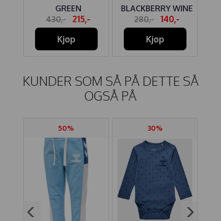
GREEN
BLACKBERRY WINE
-
215,-
140,-
430,-
280,-
Kjøp
Kjøp
KUNDER SOM SÅ PÅ DETTE SÅ
OGSÅ PÅ
50%
30%