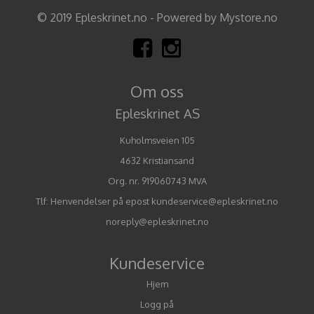
© 2019 Epleskrinet.no - Powered by Mystore.no
Om oss
Epleskrinet AS
Kuholmsveien 105
4632 Kristiansand
Org. nr. 919060743 MVA
Tlf:
Henvendelser på epost kundeservice@epleskrinet.no
noreply@epleskrinet.no
Kundeservice
Hjem
Logg på