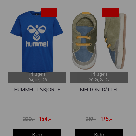
-30%
-20%
På lager i
På lager i
104, 116, 128
20-21, 26-27
HUMMEL T-SKJORTE
MELTON TØFFEL
TRES BLUE ...
SPORTY DRIED ...
154,-
175,-
220,-
219,-
Kjøp
Kjøp