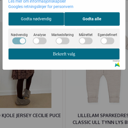
Les mer om informasjonskapsler
Googles retningslinjer for personvern
35%
20%
Godta nødvendig
Godta alle
Nødvendig
Analyse
Markedsføring
Målrettet
Egendefinert
Bekreft valg
Drevet av
KJOLE JERSEY CECILIE PUCE
LILLELAM SPARKEDRE
CLASSIC ULL TYNN LYS B