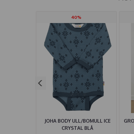
40%
IRE BODY
JOHA BODY ULL/BOMULL ICE
GRO 
LOO PLAYING
CRYSTAL BLÅ