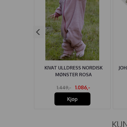
 HANDDRAWN
KIVAT ULLDRESS NORDISK
JOH
E ROSA
MØNSTER ROSA
79,-
1.086,-
1.449,-
Kjøp
KUN