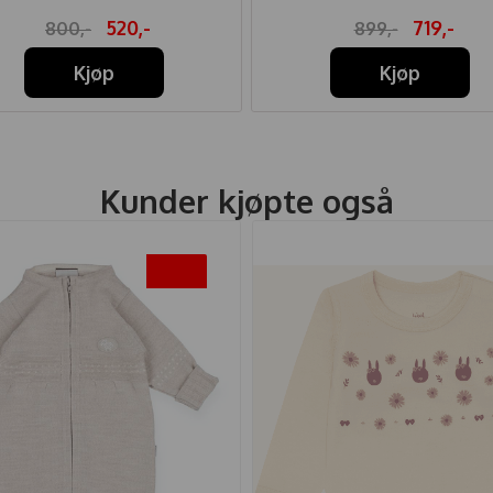
520,-
719,-
800,-
899,-
Kjøp
Kjøp
Kunder kjøpte også
-20%