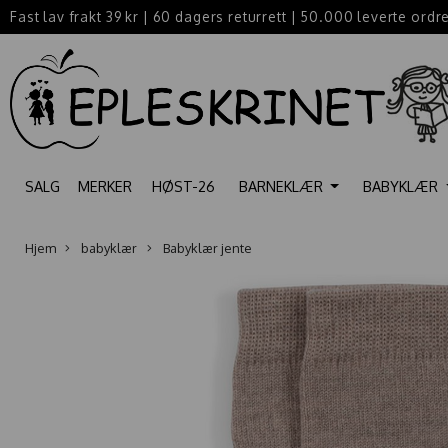
Fast lav frakt 39 kr
|
60 dagers returrett
|
50.000 leverte ordr
SALG
MERKER
HØST-26
BARNEKLÆR
BABYKLÆR
Hjem
babyklær
Babyklær jente