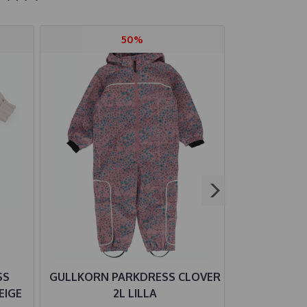
50%
SS
GULLKORN PARKDRESS CLOVER
LILLELAM 
EIGE
2L LILLA