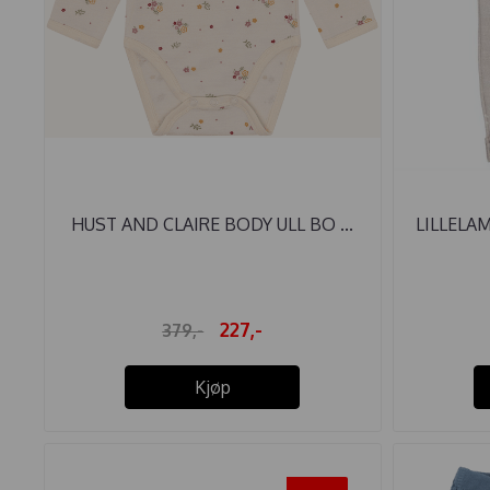
HUST AND CLAIRE BODY ULL BO ...
LILLELAM
227,-
379,-
Kjøp