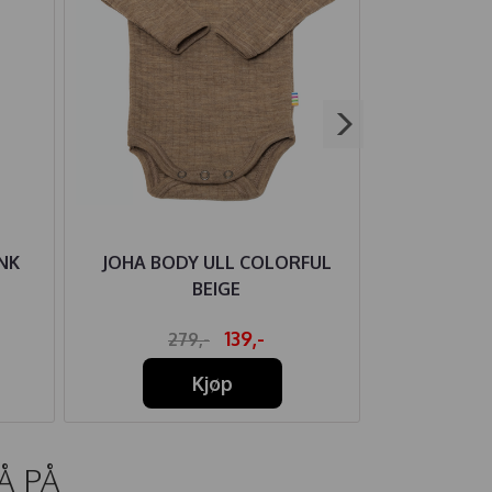
NK
JOHA BODY ULL COLORFUL
JOHA HELDR
BEIGE
139,-
279,-
39
Kjøp
Å PÅ