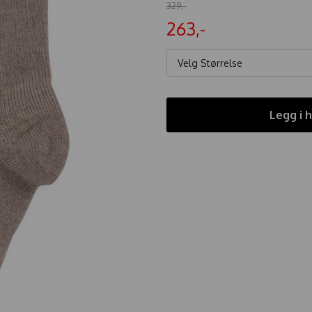
329,-
263,-
Velg Størrelse
Legg i 