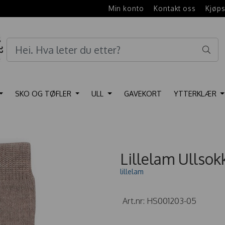
e
Min konto
Kontakt oss
Kjøps
SKO OG TØFLER
ULL
GAVEKORT
YTTERKLÆR
Lillelam Ullsok
lillelam
Art.nr:
HS001203-05