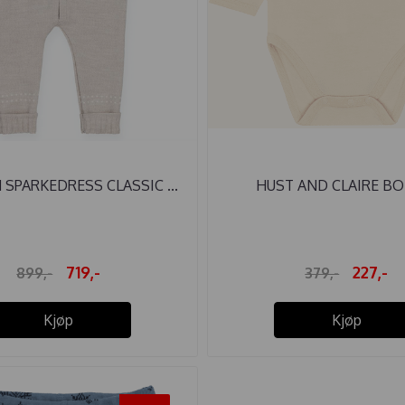
 SPARKEDRESS CLASSIC ...
HUST AND CLAIRE BOD
719,-
227,-
899,-
379,-
Kjøp
Kjøp