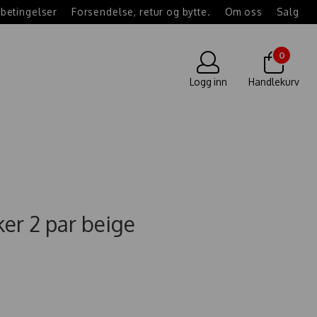
betingelser
Forsendelse, retur og bytte.
Om oss
Salg
0
Logg inn
Handlekurv
ker 2 par beige