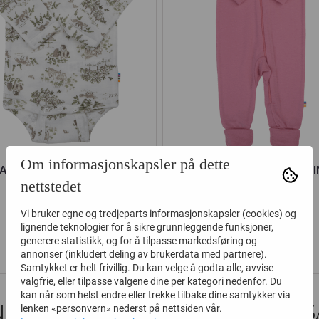
Om informasjonskapsler på dette
A BODY ULL/SILKE NATURE
JOHA HELDRESS ULL PI
nettstedet
PARK OFF WHITE
Vi bruker egne og tredjeparts informasjonskapsler (cookies) og
209,-
279,-
349,-
399,-
lignende teknologier for å sikre grunnleggende funksjoner,
generere statistikk, og for å tilpasse markedsføring og
Kjøp
Kjøp
annonser (inkludert deling av brukerdata med partnere).
Samtykket er helt frivillig. Du kan velge å godta alle, avvise
valgfrie, eller tilpasse valgene dine per kategori nedenfor. Du
kan når som helst endre eller trekke tilbake dine samtykker via
DER SOM SÅ PÅ DETTE SÅ OGS
lenken «personvern» nederst på nettsiden vår.