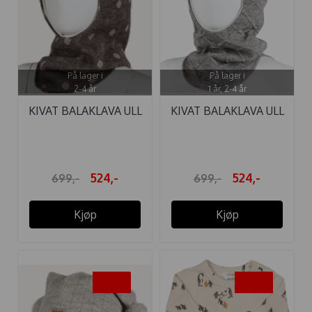
På lager i
På lager i
2-4 år
1 år, 2-4 år
KIVAT BALAKLAVA ULL
KIVAT BALAKLAVA ULL
DOTS ...
STRUKTUR ...
524,-
524,-
699,-
699,-
Kjøp
Kjøp
-25%
-40%