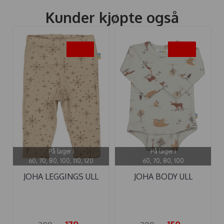
Kunder kjøpte også
-40%
-50%
På lager i
På lager i
60, 70, 80, 100, 110, 120
60, 70, 80, 100
JOHA LEGGINGS ULL
JOHA BODY ULL
HANDDRAWN ...
WOOD ANIMALS ...