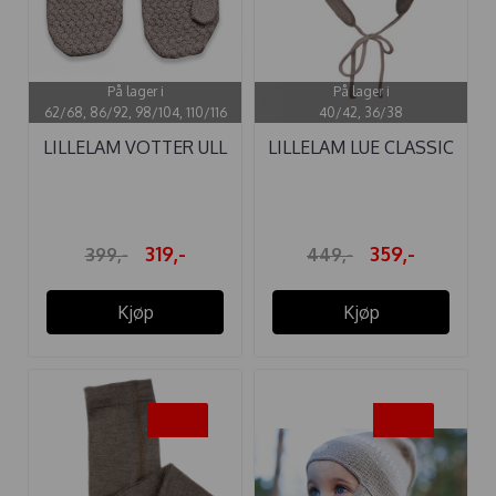
På lager i
På lager i
62/68, 86/92, 98/104, 110/116
40/42, 36/38
LILLELAM VOTTER ULL
LILLELAM LUE CLASSIC
CLASSIC ...
BRUN ULL
319,-
359,-
399,-
449,-
Kjøp
Kjøp
-20%
-20%