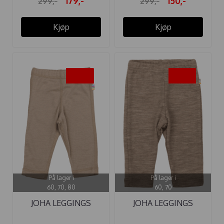
179,-
150,-
299,-
299,-
Kjøp
Kjøp
-50%
-40%
På lager i
På lager i
60, 70, 80
60, 70
JOHA LEGGINGS
JOHA LEGGINGS
ULL/SILKE BEIGE ...
ULL/SILKE BEIGE ...