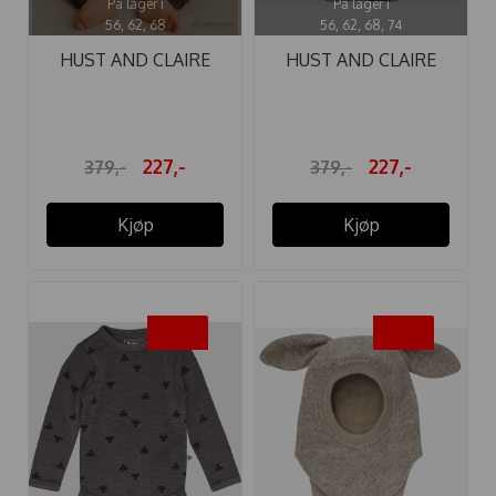
På lager i
På lager i
56, 62, 68
56, 62, 68, 74
HUST AND CLAIRE
HUST AND CLAIRE
BODY ULL BO ...
BODY ...
227,-
227,-
379,-
379,-
Kjøp
Kjøp
-25%
-40%