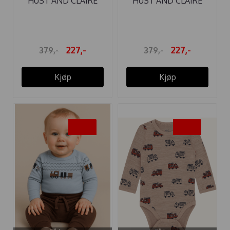
HUST AND CLAIRE
HUST AND CLAIRE
BODY ...
BODY ...
227,-
227,-
379,-
379,-
Kjøp
Kjøp
-40%
-40%