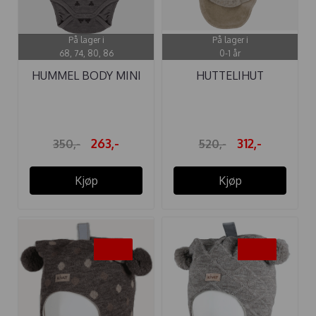
På lager i
På lager i
68, 74, 80, 86
0-1 år
HUMMEL BODY MINI
HUTTELIHUT
ULL CHARCOAL ...
ELEFANTLUE "BUNNY"
...
263,-
312,-
350,-
520,-
Kjøp
Kjøp
-25%
-25%