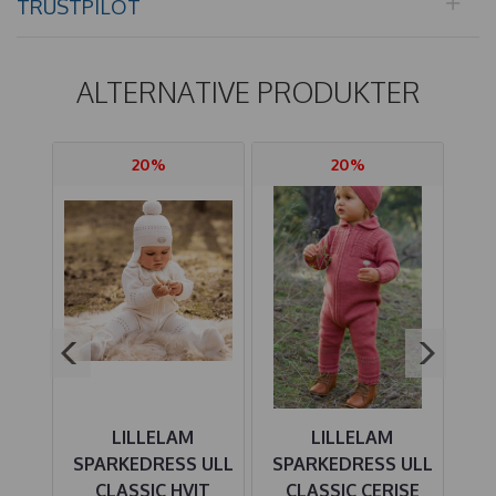
TRUSTPILOT
ALTERNATIVE PRODUKTER
20%
20%
LILLELAM
LILLELAM
 ULL
SPARKEDRESS ULL
SPARKEDRESS ULL
EIGE
CLASSIC HVIT
CLASSIC CERISE
CL