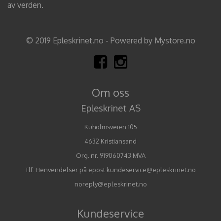
av verden.
© 2019 Epleskrinet.no - Powered by Mystore.no
Om oss
Epleskrinet AS
Kuholmsveien 105
4632 Kristiansand
Org. nr. 919060743 MVA
Tlf:
Henvendelser på epost kundeservice@epleskrinet.no
noreply@epleskrinet.no
Kundeservice