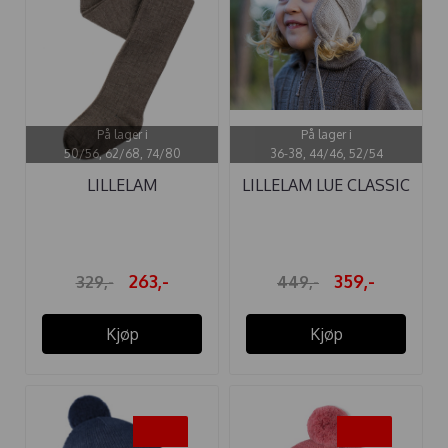
På lager i
På lager i
50/56, 62/68, 74/80
36-38, 44/46, 52/54
LILLELAM
LILLELAM LUE CLASSIC
ULLSTRØMPEBUKSE
BEIGE ...
BRUN
263,-
359,-
329,-
449,-
Kjøp
Kjøp
-20%
-20%