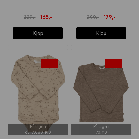
165,-
179,-
329,-
299,-
Kjøp
Kjøp
-40%
-40%
På lager i
På lager i
60, 70, 80, 100
90, 110