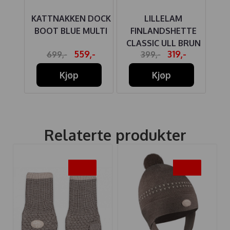
EN
KATTNAKKEN DOCK
LILLELAM
HU
ER
BOOT BLUE MULTI
FINLANDSHETTE
BO
T
CLASSIC ULL BRUN
B
-
559,-
319,-
699,-
399,-
Kjøp
Kjøp
Relaterte produkter
-20%
-20%