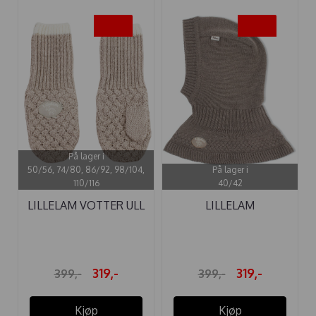
-20%
-20%
På lager i
50/56, 74/80, 86/92, 98/104,
På lager i
110/116
40/42
LILLELAM VOTTER ULL
LILLELAM
CLASSIC ...
FINLANDSHETTE ...
319,-
319,-
399,-
399,-
Kjøp
Kjøp