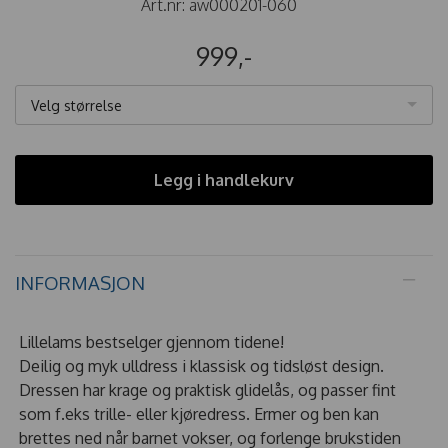
Art.nr:
aw000201-060
999,-
Velg størrelse
Legg i handlekurv
INFORMASJON
Lillelams bestselger gjennom tidene!
Deilig og myk ulldress i klassisk og tidsløst design.
Dressen har krage og praktisk glidelås, og passer fint
som f.eks trille- eller kjøredress. Ermer og ben kan
brettes ned når barnet vokser, og forlenge brukstiden