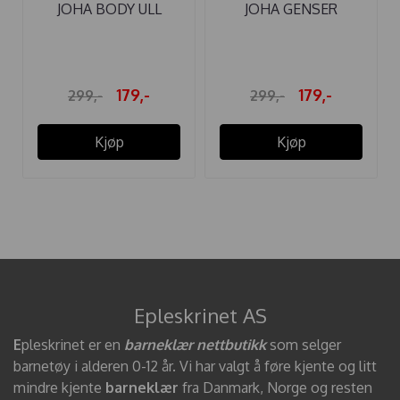
JOHA BODY ULL
JOHA GENSER
HANDDRAWN ...
ULL/SILKE BEIGE ...
179,-
179,-
299,-
299,-
Kjøp
Kjøp
Epleskrinet AS
E
pleskrinet er en
barneklær nettbutikk
som selger
barnetøy i alderen 0-12 år. Vi har valgt å føre kjente og litt
mindre kjente
barneklær
fra Danmark, Norge og resten