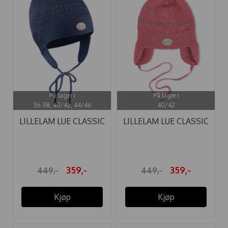
På lager i
På lager i
36-38, 40/42, 44/46
40/42
LILLELAM LUE CLASSIC
LILLELAM LUE CLASSIC
BLÅ ULL
CERISE ...
359,-
359,-
449,-
449,-
Kjøp
Kjøp