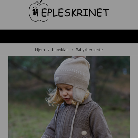
Hjem
babyklær
Babyklær jente