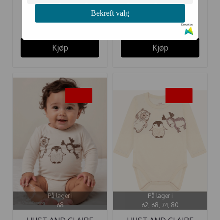
Bekreft valg
100,-
227,-
199,-
379,-
Drevet av
Kjøp
Kjøp
-40%
-40%
På lager i
På lager i
68
62, 68, 74, 80