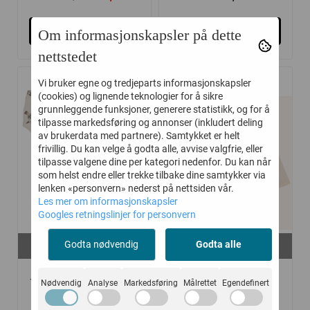
Kjøp
Kjøp
Om informasjonskapsler på dette
nettstedet
Vi bruker egne og tredjeparts informasjonskapsler
(cookies) og lignende teknologier for å sikre
-50%
-40%
grunnleggende funksjoner, generere statistikk, og for å
tilpasse markedsføring og annonser (inkludert deling
av brukerdata med partnere). Samtykket er helt
frivillig. Du kan velge å godta alle, avvise valgfrie, eller
tilpasse valgene dine per kategori nedenfor. Du kan når
som helst endre eller trekke tilbake dine samtykker via
lenken «personvern» nederst på nettsiden vår.
Les mer om informasjonskapsler
Googles retningslinjer for personvern
På lager i
På lager i
Godta nødvendig
Godta alle
60, 70
62, 74, 80, 86, 92
JOHA BODY BAMBUS
HUST AND CLAIRE
Nødvendig
Analyse
Markedsføring
Målrettet
Egendefinert
BIRD BEIGE
BODY ULL BO ...