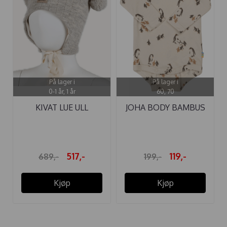
På lager i
På lager i
0-1 år, 1 år
60, 70
KIVAT LUE ULL
JOHA BODY BAMBUS
KNYTTING RILLER ...
PINGVIN LYS ...
517,-
119,-
689,-
199,-
Kjøp
Kjøp