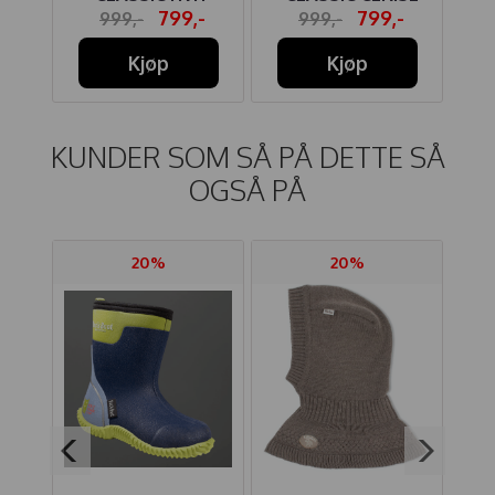
-
799,-
799,-
999,-
999,-
Kjøp
Kjøp
KUNDER SOM SÅ PÅ DETTE SÅ
OGSÅ PÅ
20%
20%