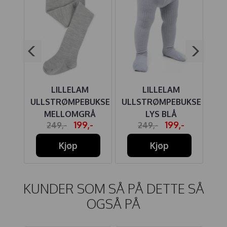
ULL
LILLELAM
LILLELAM
J
GHT
ULLSTRØMPEBUKSE
ULLSTRØMPEBUKSE
MELLOMGRÅ
LYS BLÅ
SN
-
199,-
199,-
249,-
249,-
Kjøp
Kjøp
KUNDER SOM SÅ PÅ DETTE SÅ
OGSÅ PÅ