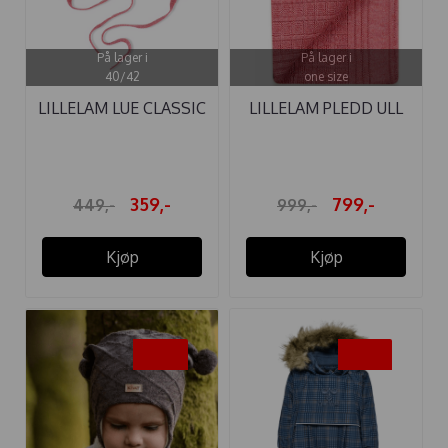
På lager i
På lager i
40/42
one size
LILLELAM LUE CLASSIC
LILLELAM PLEDD ULL
CERISE ...
CLASSIC ...
359,-
799,-
449,-
999,-
Kjøp
Kjøp
-25%
-30%