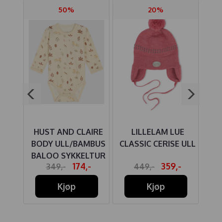
50%
20%
HUST AND CLAIRE
LILLELAM LUE
EL
BODY ULL/BAMBUS
CLASSIC CERISE ULL
RINE
BALOO SYKKELTUR
C
174,-
359,-
349,-
449,-
ECRU
Kjøp
Kjøp