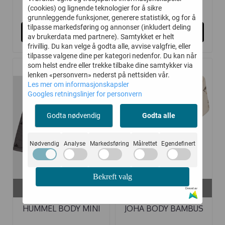
639,-
319,-
799,-
399,-
(cookies) og lignende teknologier for å sikre
grunnleggende funksjoner, generere statistikk, og for å
tilpasse markedsføring og annonser (inkludert deling
Kjøp
Kjøp
av brukerdata med partnere). Samtykket er helt
frivillig. Du kan velge å godta alle, avvise valgfrie, eller
tilpasse valgene dine per kategori nedenfor. Du kan når
som helst endre eller trekke tilbake dine samtykker via
lenken «personvern» nederst på nettsiden vår.
-25%
-40%
Les mer om informasjonskapsler
Googles retningslinjer for personvern
Godta nødvendig
Godta alle
Nødvendig
Analyse
Markedsføring
Målrettet
Egendefinert
Bekreft valg
På lager i
På lager i
Drevet av
68, 74, 80, 86
60, 70
HUMMEL BODY MINI
JOHA BODY BAMBUS
ULL CHARCOAL ...
PINGVIN LYS ...