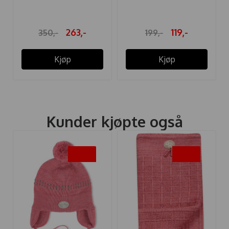
263,-
119,-
350,-
199,-
Kjøp
Kjøp
Kunder kjøpte også
-20%
-20%