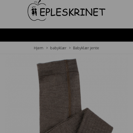
Hjem
babyklær
Babyklær jente