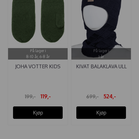
På lager i
På lager i
8-10 år, 6-8 år
1 år
JOHA VOTTER KIDS
KIVAT BALAKLAVA ULL
MØRK MOSE
STRUKTUR ...
119,-
524,-
199,-
699,-
Kjøp
Kjøp