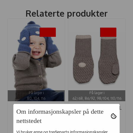
Relaterte produkter
-20%
-20%
På lager i
På lager i
80, 104, 116
62/68, 86/92, 98/104, 110/116
LILLELAM JAKKE
LILLELAM VOTTER ULL
Om informasjonskapsler på dette
CLASSIC BRUN
CLASSIC ...
nettstedet
Vi bruker egne og tredjeparts informasjonskapsler