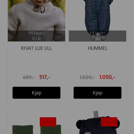
På lager i
På lager i
0-1 år
104
KIVAT LUE ULL
HUMMEL
KNYTTING ...
VINTERDRESS MOON
TEX ...
517,-
1.050,-
689,-
1.500,-
Kjøp
Kjøp
-40%
-25%