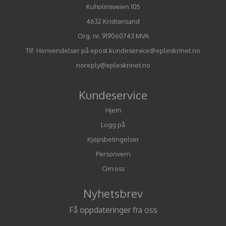
Kuholmsveien 105
4632 Kristiansand
Org. nr. 919060743 MVA
Tlf:
Henvendelser på epost kundeservice@epleskrinet.no
noreply@epleskrinet.no
Kundeservice
Hjem
Logg på
Kjøpsbetingelser
Personvern
Om oss
Nyhetsbrev
Få oppdateringer fra oss