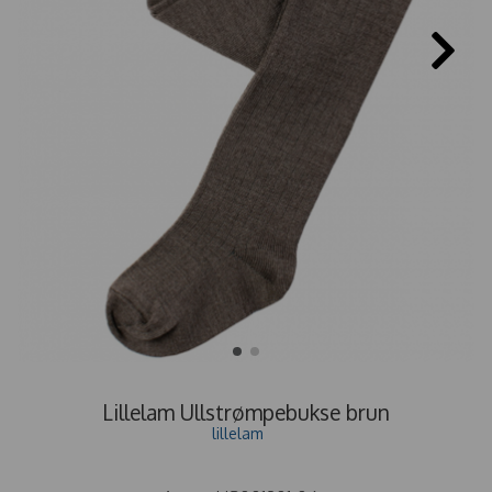
Lillelam Ullstrømpebukse brun
lillelam