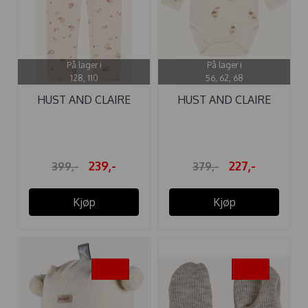
På lager i
På lager i
128, 110
56, 62, 68
HUST AND CLAIRE
HUST AND CLAIRE
LEGGINGS ULL ...
BODY ...
239,-
227,-
399,-
379,-
Kjøp
Kjøp
-25%
-25%