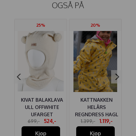
OGSÅ PÅ
25%
20%
Y
KIVAT BALAKLAVA
KATTNAKKEN
H
ICE
ULL OFFWHITE
HELÅRS
ST
LÅ
UFARGET
REGNDRESS HAGL
-
524,-
1.119,-
699,-
1.399,-
BANANSKUM
Kjøp
Kjøp