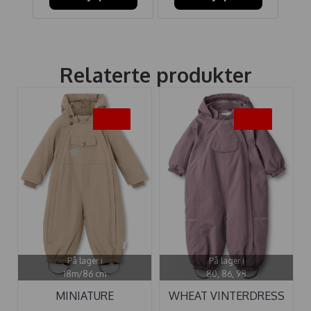
Relaterte produkter
-30%
-45%
På lager i
På lager i
18m/86 cm
80, 86, 98
MINIATURE
WHEAT VINTERDRESS