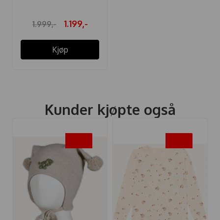
1.199,-
1.999,-
Kjøp
Kunder kjøpte også
-25%
-40%