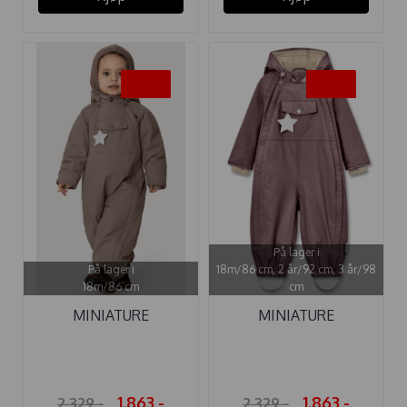
-20%
-20%
På lager i
På lager i
18m/86 cm, 2 år/92 cm, 3 år/98
18m/86 cm
cm
MINIATURE
MINIATURE
VINTERDRESS ...
VINTERDRESS ...
1.863,-
1.863,-
2.329,-
2.329,-