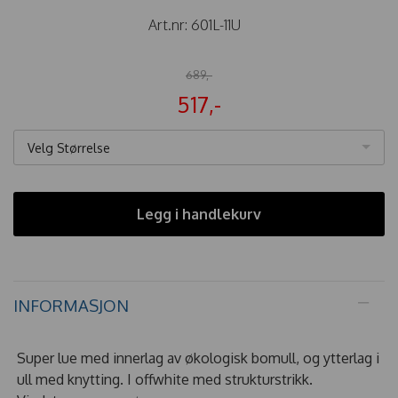
Art.nr:
601L-11U
689,-
517,-
Velg Størrelse
Legg i handlekurv
INFORMASJON
Super lue med innerlag av økologisk bomull, og ytterlag i
ull med knytting. I offwhite med strukturstrikk.