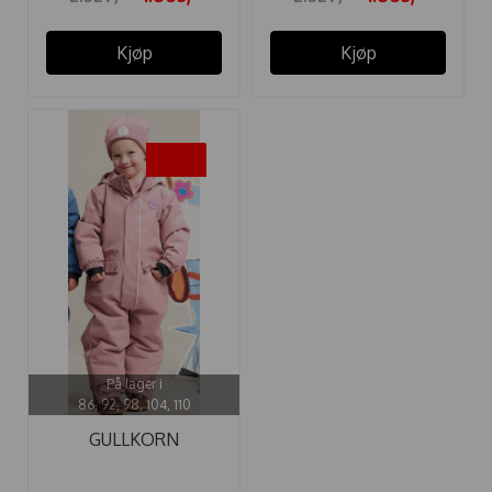
Kjøp
Kjøp
-40%
På lager i
86, 92, 98, 104, 110
GULLKORN
VINTERDRESS
BUKKENE ...