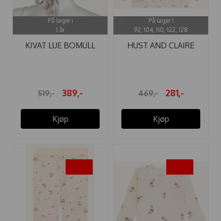
På lager i
På lager i
1 år
92, 104, 110, 122, 128
KIVAT LUE BOMULL
HUST AND CLAIRE
KNYTTING ...
GENSER ULL ...
389,-
281,-
519,-
469,-
Kjøp
Kjøp
-40%
-40%