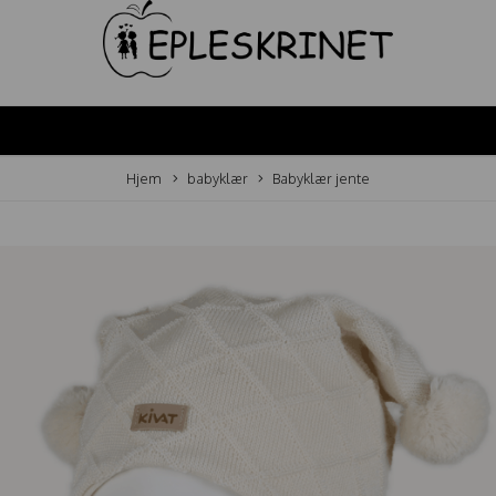
Hjem
babyklær
Babyklær jente