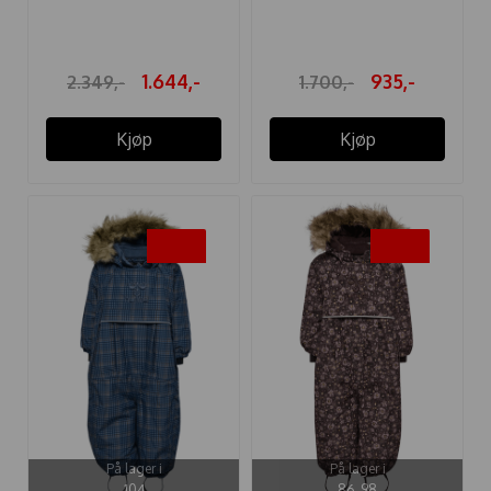
VINTERDRESS ...
ADI TECH ...
1.644,-
935,-
2.349,-
1.700,-
Kjøp
Kjøp
-30%
-30%
På lager i
På lager i
104
86, 98