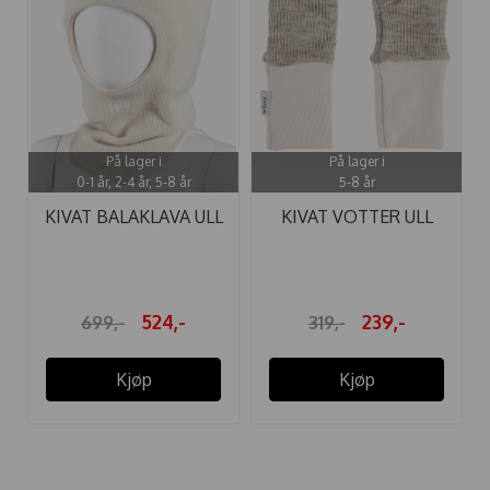
På lager i
På lager i
0-1 år, 2-4 år, 5-8 år
5-8 år
KIVAT BALAKLAVA ULL
KIVAT VOTTER ULL
OFFWHITE ...
SAND UFARGET
524,-
239,-
699,-
319,-
Kjøp
Kjøp