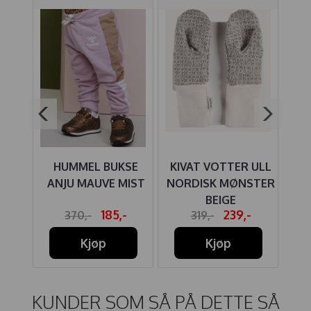
AVA
HUMMEL BUKSE
KIVAT VOTTER ULL
DDY
ANJU MAUVE MIST
NORDISK MØNSTER
U
RT
BEIGE
-
185,-
239,-
370,-
319,-
Kjøp
Kjøp
KUNDER SOM SÅ PÅ DETTE SÅ