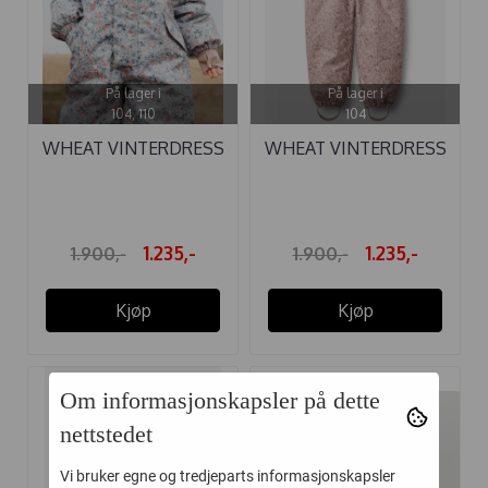
På lager i
På lager i
104, 110
104
WHEAT VINTERDRESS
WHEAT VINTERDRESS
MIKO SOFT ...
MIKO ROSE ...
1.235,-
1.235,-
1.900,-
1.900,-
Kjøp
Kjøp
Om informasjonskapsler på dette
-35%
-35%
nettstedet
Vi bruker egne og tredjeparts informasjonskapsler