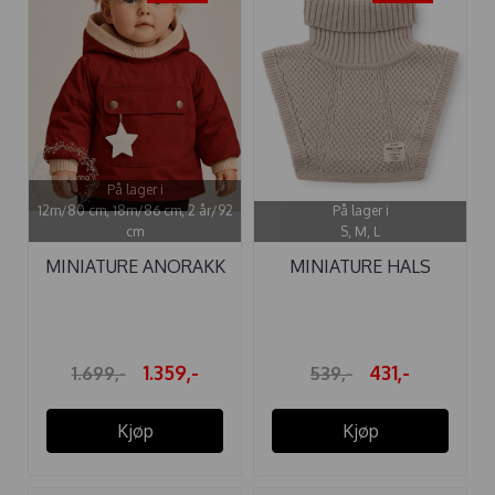
På lager i
12m/80 cm, 18m/86 cm, 2 år/92
På lager i
cm
S, M, L
MINIATURE ANORAKK
MINIATURE HALS
MATBABYWEN ...
MATTAYLER ULL ...
1.359,-
431,-
1.699,-
539,-
Kjøp
Kjøp