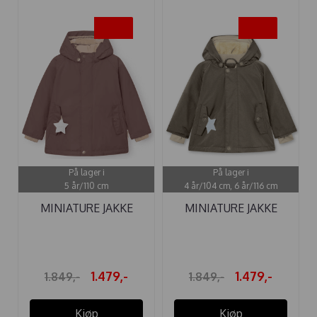
-20%
-20%
På lager i
På lager i
5 år/110 cm
4 år/104 cm, 6 år/116 cm
MINIATURE JAKKE
MINIATURE JAKKE
MATWALLY ...
MATWALLY ...
1.479,-
1.479,-
1.849,-
1.849,-
Kjøp
Kjøp