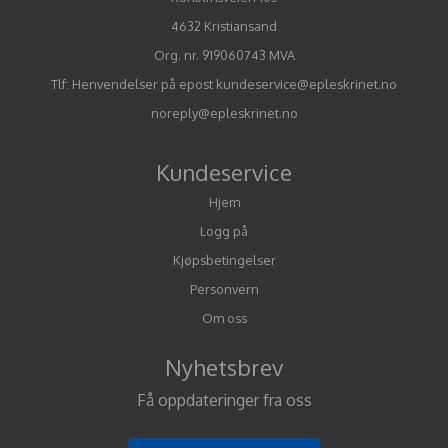
4632 Kristiansand
Org. nr. 919060743 MVA
Tlf:
Henvendelser på epost kundeservice@epleskrinet.no
noreply@epleskrinet.no
Kundeservice
Hjem
Logg på
Kjøpsbetingelser
Personvern
Om oss
Nyhetsbrev
Få oppdateringer fra oss