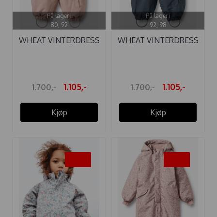
På lager i
På lager i
80, 92
92, 98
WHEAT VINTERDRESS
WHEAT VINTERDRESS
NICKIE ROSE ...
NICKIE ...
1.105,-
1.105,-
1.700,-
1.700,-
Kjøp
Kjøp
-35%
-35%