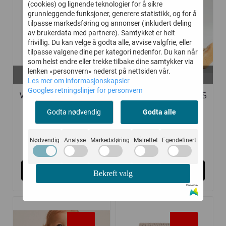
(cookies) og lignende teknologier for å sikre
grunnleggende funksjoner, generere statistikk, og for å
tilpasse markedsføring og annonser (inkludert deling
av brukerdata med partnere). Samtykket er helt
frivillig. Du kan velge å godta alle, avvise valgfrie, eller
tilpasse valgene dine per kategori nedenfor. Du kan når
som helst endre eller trekke tilbake dine samtykker via
På lager i
På lager i
lenken «personvern» nederst på nettsiden vår.
2 år, 3 år, 12 mnd, 18 mnd
2 år, 12 mnd
Les mer om informasjonskapsler
Googles retningslinjer for personvern
WHEAT VINTERDRESS
WHEAT VINTERDRESS
ADI SOFT ...
ADI ROSE ...
Godta nødvendig
Godta alle
Nødvendig
Analyse
Markedsføring
Målrettet
Egendefinert
1.105,-
1.105,-
1.700,-
1.700,-
Kjøp
Kjøp
Bekreft valg
Drevet av
-20%
-20%