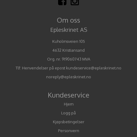
Om oss
Epleskrinet AS
Kuholmsveien 105
4632 Kristiansand
Org. nr. 919060743 MVA
Tlf:
Henvendelser på epost kundeservice@epleskrinet.no
noreply@epleskrinet.no
Kundeservice
Hjem
Logg på
Kjøpsbetingelser
Personvern