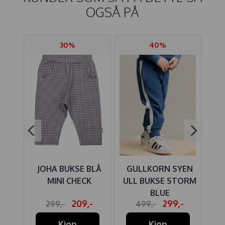
OGSÅ PÅ
30%
40%
IRE
JOHA BUKSE BLÅ
GULLKORN SYEN
MI
KK
MINI CHECK
ULL BUKSE STORM
PIL
BLUE
-
209,-
299,-
299,-
499,-
T
Kjøp
Kjøp