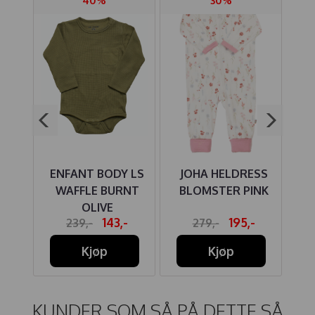
E
ENFANT BODY LS
JOHA HELDRESS
NI
WAFFLE BURNT
BLOMSTER PINK
SK
OLIVE
-
143,-
195,-
239,-
279,-
Kjøp
Kjøp
KUNDER SOM SÅ PÅ DETTE SÅ