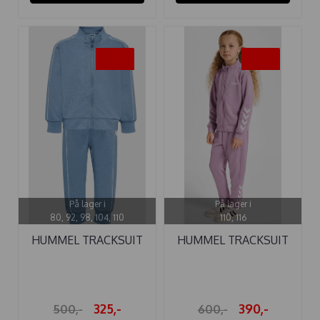
-35%
-35%
På lager i
På lager i
80, 92, 98, 104, 110
110, 116
HUMMEL TRACKSUIT
HUMMEL TRACKSUIT
CO REG FADED ...
LAVENDER ...
325,-
390,-
500,-
600,-