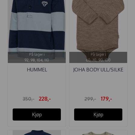
På lager i
På lager i
92, 98, 104, 110
60, 70, 90, 100
HUMMEL
JOHA BODY ULL/SILKE
POLOGENSER LOOSE
BEIGE ...
...
228,-
179,-
350,-
299,-
Kjøp
Kjøp