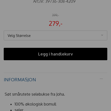
Art.nr:
39736-308-4209
399,-
279,-
Velg Størrelse
Legg i handlekurv
INFORMASJON
Søt smårutete selebukse fra Joha.
100% økologisk bomull
seler