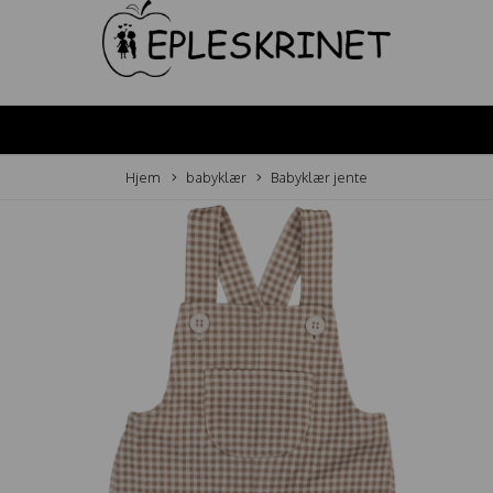
Hjem
babyklær
Babyklær jente