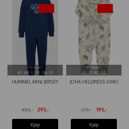
-35%
-30%
På lager i
På lager i
80, 86, 92, 98, 104, 110
60, 70, 80, 100
HUMMEL MINI JERSEY
JOHA HELDRESS DINO
BEE SETT ...
293,-
195,-
450,-
279,-
Kjøp
Kjøp