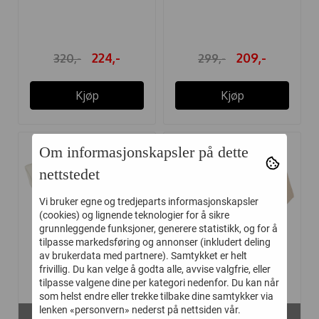
SAFARI ...
KRABBER
224,-
209,-
320,-
299,-
Kjøp
Kjøp
Om informasjonskapsler på dette
-30%
-30%
nettstedet
Vi bruker egne og tredjeparts informasjonskapsler
(cookies) og lignende teknologier for å sikre
grunnleggende funksjoner, generere statistikk, og for å
tilpasse markedsføring og annonser (inkludert deling
av brukerdata med partnere). Samtykket er helt
frivillig. Du kan velge å godta alle, avvise valgfrie, eller
tilpasse valgene dine per kategori nedenfor. Du kan når
som helst endre eller trekke tilbake dine samtykker via
lenken «personvern» nederst på nettsiden vår.
På lager i
På lager i