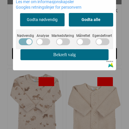
Les mer om informasjonskapsler
60, 70, 80, 90
60, 70, 80, 90, 100
Googles retningslinjer for personvern
JOHA ROMPER ULL
JOHA BODY KLASSISK
SILKE KRABBER
BOMULL LYS ...
Godta nødvendig
Godta alle
Nødvendig
Analyse
Markedsføring
Målrettet
Egendefinert
279,-
139,-
399,-
199,-
Kjøp
Kjøp
Bekreft valg
Drevet av
-30%
-30%