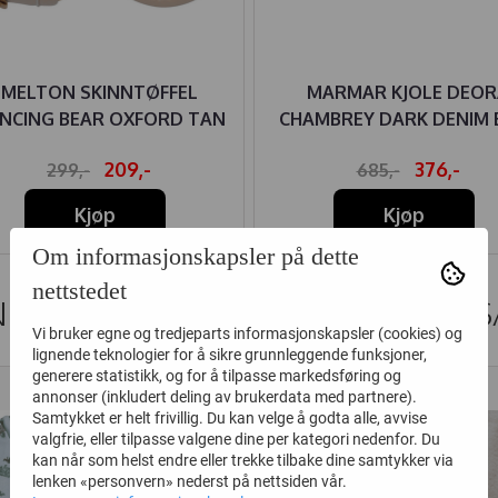
MELTON SKINNTØFFEL
MARMAR KJOLE DEOR
NCING BEAR OXFORD TAN
CHAMBREY DARK DENIM 
209,-
376,-
299,-
685,-
Kjøp
Kjøp
Om informasjonskapsler på dette
nettstedet
DER SOM SÅ PÅ DETTE SÅ OGS
Vi bruker egne og tredjeparts informasjonskapsler (cookies) og
lignende teknologier for å sikre grunnleggende funksjoner,
generere statistikk, og for å tilpasse markedsføring og
50%
30%
annonser (inkludert deling av brukerdata med partnere).
Samtykket er helt frivillig. Du kan velge å godta alle, avvise
valgfrie, eller tilpasse valgene dine per kategori nedenfor. Du
kan når som helst endre eller trekke tilbake dine samtykker via
lenken «personvern» nederst på nettsiden vår.