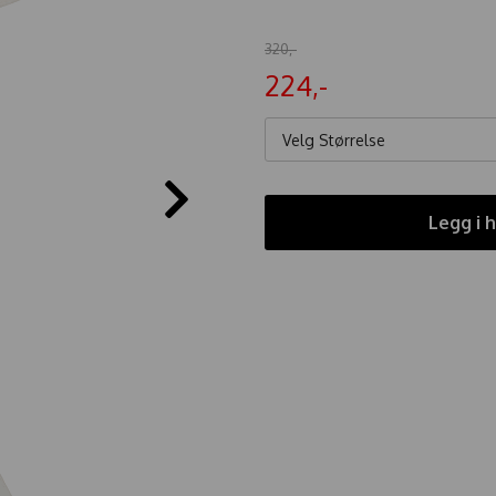
320,-
224,-
Velg Størrelse
Legg i 