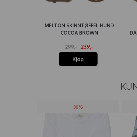
LS WAFFLE
MELTON SKINNTØFFEL HUND
LIVE
COCOA BROWN
DA
43,-
239,-
299,-
Kjøp
KUN
30%