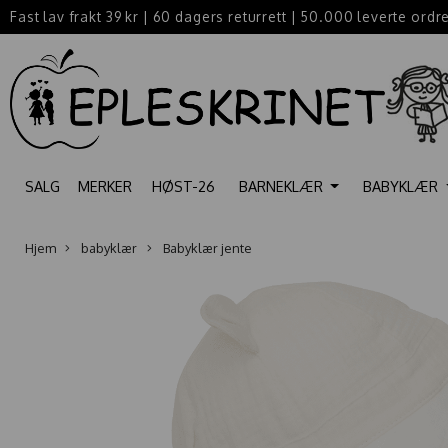
Fast lav frakt 39 kr
|
60 dagers returrett
|
50.000 leverte ordr
SALG
MERKER
HØST-26
BARNEKLÆR
BABYKLÆR
Hjem
babyklær
Babyklær jente