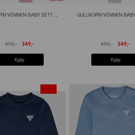
N VENNEN BABY SETT ...
GULLKORN VENNEN BABY 
349,-
349,-
499,-
499,-
Kjøp
Kjøp
-35%