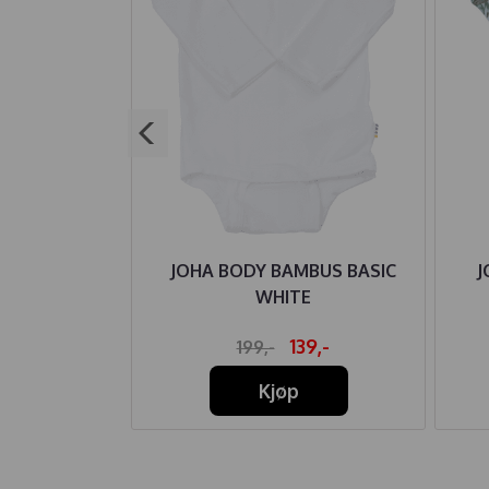
FANTLUE MED
JOHA BODY BAMBUS BASIC
J
MULLSFLEECE
WHITE
MELANGE
37,-
139,-
199,-
Kjøp