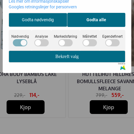
Les mer om informasjonskapsler
Googles retningslinjer for personvern
Godta nødvendig
Godta alle
Nødvendig
Analyse
Markedsføring
Målrettet
Egendefinert
Bekreft valg
Drevet av
OHA BODY BAMBUS LAKE
HUTTELIHUT HELDRE
LYSEBLÅ
BOMULLSFLEECE SAVAN
MELANGE
114,-
559,-
229,-
799,-
Kjøp
Kjøp