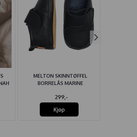
SS
MELTON SKINNTØFFEL
JOHA BODY
NAH
BORRELÅS MARINE
L
299,-
19
Kjøp