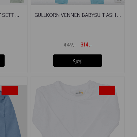
SETT ...
GULLKORN VENNEN BABYSUIT ASH ...
314,-
449,-
Kjøp
-35%
-30%