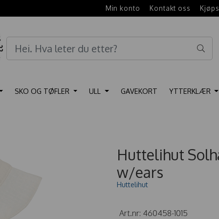
e
Min konto
Kontakt oss
Kjøps
SKO OG TØFLER
ULL
GAVEKORT
YTTERKLÆR
Huttelihut Solh
w/ears
Huttelihut
Art.nr:
460458-1015