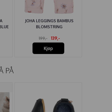
A
JOHA LEGGINGS BAMBUS
JOHA LEGG
BLUE
BLOMSTRING
139,-
199,-
1
Kjøp
Å PÅ