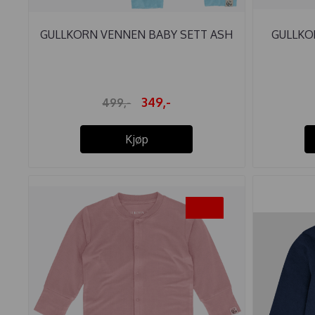
GULLKORN VENNEN BABY SETT ASH
GULLKOR
...
349,-
499,-
Kjøp
-30%