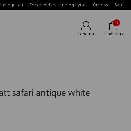
betingelser
Forsendelse, retur og bytte.
Om oss
Salg
0
Logg inn
Handlekurv
att safari antique white