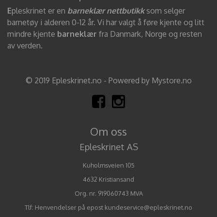
E
pleskrinet er en
barneklær nettbutikk
som selger
barnetøy i alderen 0-12 år. Vi har valgt å føre kjente og litt
mindre kjente
barneklær
fra Danmark, Norge og resten
av verden.
© 2019 Epleskrinet.no - Powered by Mystore.no
Om oss
Epleskrinet AS
Kuholmsveien 105
4632 Kristiansand
Org. nr. 919060743 MVA
Tlf:
Henvendelser på epost kundeservice@epleskrinet.no