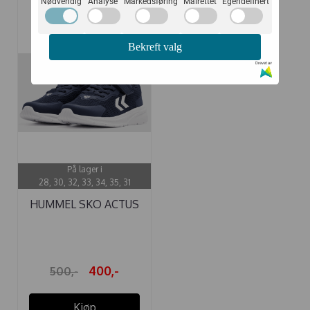
Nødvendig
Analyse
Markedsføring
Målrettet
Egendefinert
-20%
Bekreft valg
Drevet av
På lager i
28, 30, 32, 33, 34, 35, 31
HUMMEL SKO ACTUS
TR BREATHER ...
400,-
500,-
Kjøp