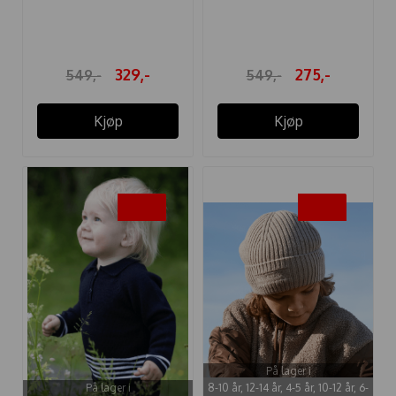
GENSER ...
GENSER TJUKK ...
329,-
275,-
549,-
549,-
Kjøp
Kjøp
-20%
-20%
På lager i
På lager i
8-10 år, 12-14 år, 4-5 år, 10-12 år, 6-