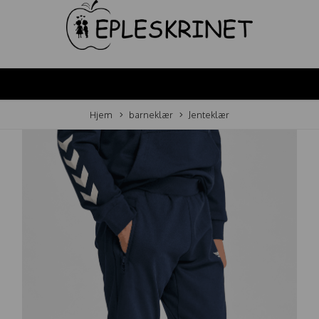
Hjem
barneklær
Jenteklær