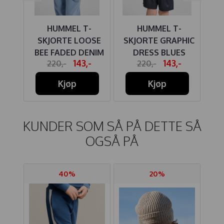
SER
HUMMEL T-
HUMMEL T-
H
DIE
SKJORTE LOOSE
SKJORTE GRAPHIC
ES
BEE FADED DENIM
DRESS BLUES
-
143,-
143,-
220,-
220,-
Kjøp
Kjøp
KUNDER SOM SÅ PÅ DETTE SÅ
OGSÅ PÅ
40%
20%