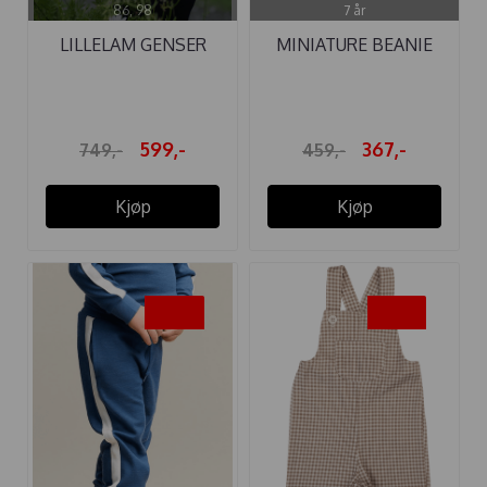
86, 98
7 år
LILLELAM GENSER
MINIATURE BEANIE
FEST CLASSIC ...
MATBOJE ULL ...
599,-
367,-
749,-
459,-
Kjøp
Kjøp
-40%
-30%