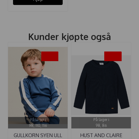
Kunder kjøpte også
-40%
-50%
På lager i
På lager i
98, 110, 116
98, 86
GULLKORN SYEN ULL
HUST AND CLAIRE