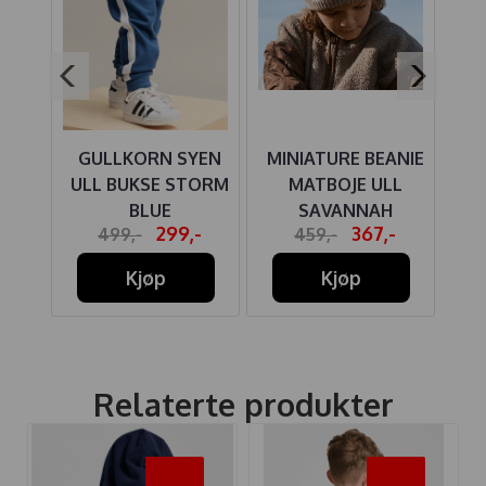
GULLKORN SYEN
MINIATURE BEANIE
E
ULL BUKSE STORM
MATBOJE ULL
ATE
BLUE
SAVANNAH
B
-
299,-
367,-
499,-
459,-
Kjøp
Kjøp
Relaterte produkter
-35%
-35%