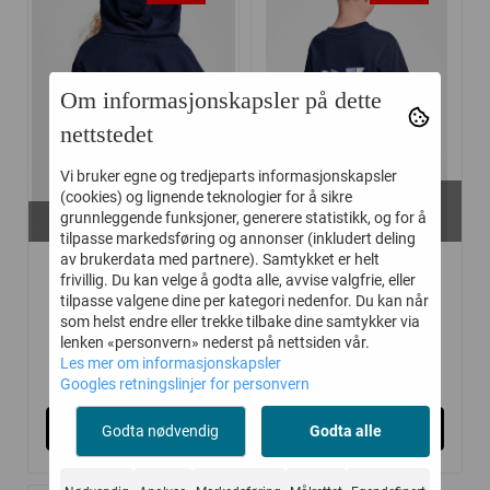
Om informasjonskapsler på dette
nettstedet
Vi bruker egne og tredjeparts informasjonskapsler
På lager i
(cookies) og lignende teknologier for å sikre
På lager i
134/140, 146/152, 110/116,
grunnleggende funksjoner, generere statistikk, og for å
134/140, 146/152
122/128
tilpasse markedsføring og annonser (inkludert deling
av brukerdata med partnere). Samtykket er helt
HUMMEL GENSER
HUMMEL T-SKJORTE
frivillig. Du kan velge å godta alle, avvise valgfrie, eller
GRAPHIC HOODIE ...
GRAPHIC ...
tilpasse valgene dine per kategori nedenfor. Du kan når
som helst endre eller trekke tilbake dine samtykker via
lenken «personvern» nederst på nettsiden vår.
Les mer om informasjonskapsler
293,-
143,-
450,-
220,-
Googles retningslinjer for personvern
Kjøp
Kjøp
Godta nødvendig
Godta alle