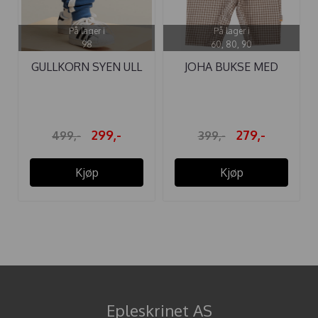
På lager i
På lager i
98
60, 80, 90
GULLKORN SYEN ULL
JOHA BUKSE MED
BUKSE STORM ...
SELER MINI ...
299,-
279,-
499,-
399,-
Kjøp
Kjøp
Epleskrinet AS