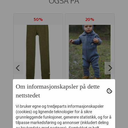
OGSÅ PÅ
50%
20%
Om informasjonskapsler på dette
DY
JOHA LEGGINGS
LILLELAM
HU
nettstedet
ED
COLOURFULL MOSS
SPARKEDRESS ULL
BU
MELANGE
CLASSIC
Vi bruker egne og tredjeparts informasjonskapsler
-
124,-
799,-
249,-
999,-
MELLOMBLÅ
(cookies) og lignende teknologier for å sikre
grunnleggende funksjoner, generere statistikk, og for å
Kjøp
Kjøp
tilpasse markedsføring og annonser (inkludert deling