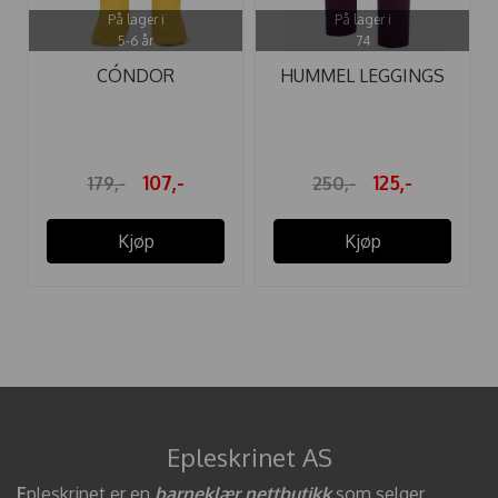
På lager i
På lager i
5-6 år
74
CÓNDOR
HUMMEL LEGGINGS
STRØMPEBUKSE RIB
MAUI ...
GUL
107,-
125,-
179,-
250,-
Kjøp
Kjøp
Epleskrinet AS
E
pleskrinet er en
barneklær nettbutikk
som selger