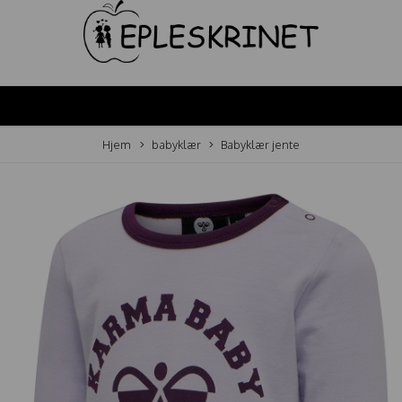
Hjem
babyklær
Babyklær jente