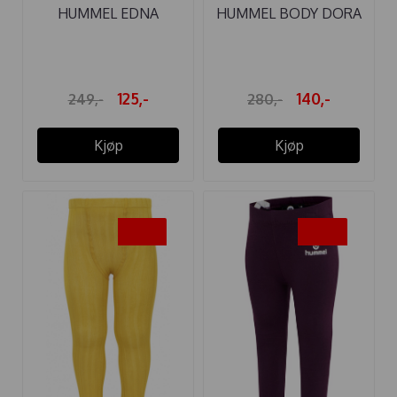
HUMMEL EDNA
HUMMEL BODY DORA
TIGHTS
HUSHED ...
125,-
140,-
249,-
280,-
Kjøp
Kjøp
-40%
-50%