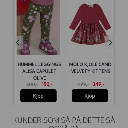
UKSE
HUMMEL LEGGINGS
MOLO KJOLE CANDI
KI
RA
ALISA CAPULET
VELVETY KITTENS
B
OLIVE
-
150,-
349,-
300,-
499,-
Kjøp
Kjøp
KUNDER SOM SÅ PÅ DETTE SÅ