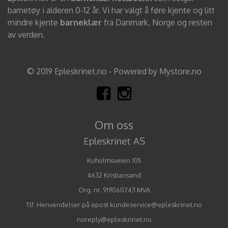
barnetøy i alderen 0-12 år. Vi har valgt å føre kjente og litt
mindre kjente
barneklær
fra Danmark, Norge og resten
av verden.
© 2019 Epleskrinet.no - Powered by Mystore.no
Om oss
Epleskrinet AS
Kuholmsveien 105
4632 Kristiansand
Org. nr. 919060743 MVA
Tlf:
Henvendelser på epost kundeservice@epleskrinet.no
noreply@epleskrinet.no