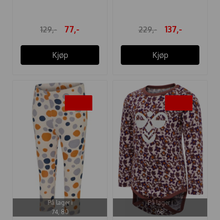
SLØYFE ...
77,-
137,-
129,-
229,-
Kjøp
Kjøp
-50%
-50%
På lager i
På lager i
74, 80
68