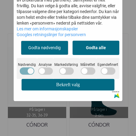
av brukerdata med partnere). Samtykket er helt
frivillig. Du kan velge å godta alle, avvise valgfrie, eller
tilpasse valgene dine per kategori nedenfor. Du kan når
som helst endre eller trekke tilbake dine samtykker via
lenken «personvern» nederst på nettsiden vår.
Kunder kjøpte også
Les mer om informasjonskapsler
Googles retningslinjer for personvern
-40%
-40%
Godta nødvendig
Godta alle
Nødvendig
Analyse
Markedsføring
Målrettet
Egendefinert
Bekreft valg
Drevet av
På lager i
På lager i
32-35, 36-39
3-6m
CÓNDOR
CÓNDOR
KNESTRØMPER
STRØMPEBUKSE ULL ...