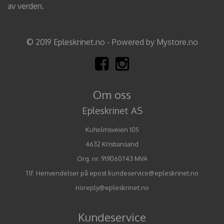
av verden.
© 2019 Epleskrinet.no - Powered by Mystore.no
Om oss
Epleskrinet AS
Kuholmsveien 105
4632 Kristiansand
Org. nr. 919060743 MVA
Tlf:
Henvendelser på epost kundeservice@epleskrinet.no
noreply@epleskrinet.no
Kundeservice