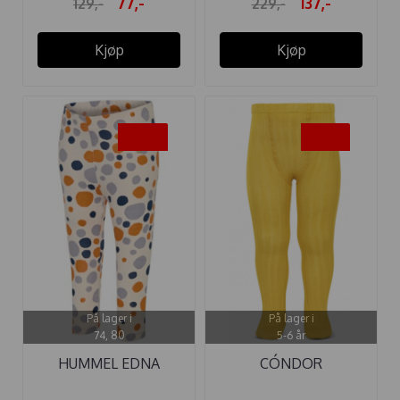
77,-
137,-
129,-
229,-
Kjøp
Kjøp
-50%
-40%
På lager i
På lager i
74, 80
5-6 år
HUMMEL EDNA
CÓNDOR
TIGHTS
STRØMPEBUKSE RIB