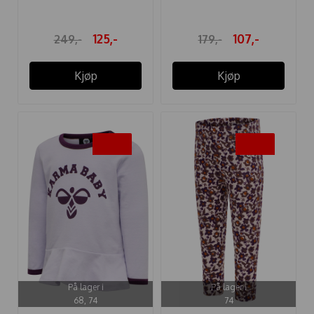
GUL
125,-
107,-
249,-
179,-
Kjøp
Kjøp
-50%
-50%
På lager i
På lager i
68, 74
74