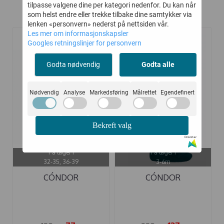
tilpasse valgene dine per kategori nedenfor. Du kan når
Kunder kjøpte også
som helst endre eller trekke tilbake dine samtykker via
lenken «personvern» nederst på nettsiden vår.
Les mer om informasjonskapsler
Googles retningslinjer for personvern
-40%
-40%
Godta nødvendig
Godta alle
Nødvendig
Analyse
Markedsføring
Målrettet
Egendefinert
Bekreft valg
Drevet av
På lager i
På lager i
32-35, 36-39
3-6m
CÓNDOR
CÓNDOR
KNESTRØMPER
STRØMPEBUKSE ULL ...
SLØYFE ...