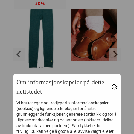
50%
IRE
JOHA LEGGINGS
MELTON
J
Om informasjonskapsler på dette
MBUS
COLOURFULL
SKINNTØFFEL
nettstedet
AF
PEACOCK MELANGE
BORRELÅS COGNAC
A
-
124,-
299,-
249,-
Vi bruker egne og tredjeparts informasjonskapsler
(cookies) og lignende teknologier for å sikre
Kjøp
Kjøp
grunnleggende funksjoner, generere statistikk, og for å
tilpasse markedsføring og annonser (inkludert deling
av brukerdata med partnere). Samtykket er helt
frivillig. Du kan velge å godta alle, avvise valgfrie, eller