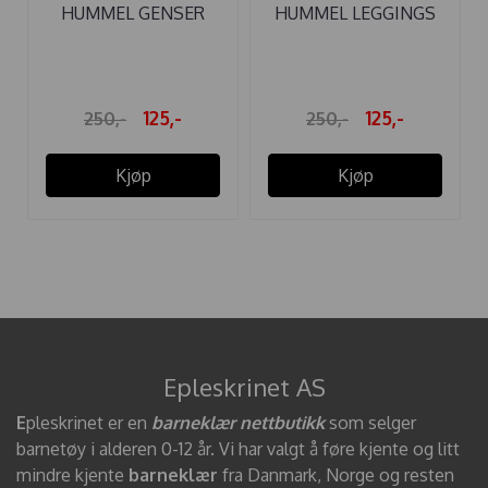
HUMMEL GENSER
HUMMEL LEGGINGS
PERLE PURPLE ...
DORA HUSHED ...
125,-
125,-
250,-
250,-
Kjøp
Kjøp
Epleskrinet AS
E
pleskrinet er en
barneklær nettbutikk
som selger
barnetøy i alderen 0-12 år. Vi har valgt å føre kjente og litt
mindre kjente
barneklær
fra Danmark, Norge og resten