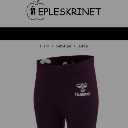
Hjem
babyklær
Bukse