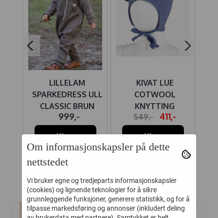
UE
LILLELAM
KIVAT LUE
 ULL
SPARKEDRESS ULL
COTWOOL
CLASSIC BRUN
KNYTTING
BO
-
999,-
411,-
549,-
JEANSBLÅ
M/SKINNLAPP
Kjøp
Kjøp
Om informasjonskapsler på dette
nettstedet
Vi bruker egne og tredjeparts informasjonskapsler
Relaterte produkter
(cookies) og lignende teknologier for å sikre
grunnleggende funksjoner, generere statistikk, og for å
tilpasse markedsføring og annonser (inkludert deling
av brukerdata med partnere). Samtykket er helt