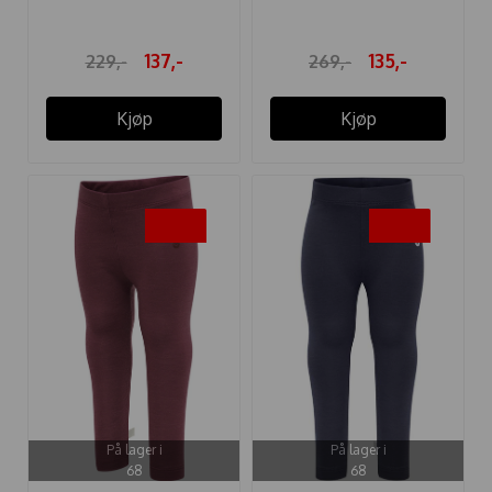
JADE ...
137,-
135,-
229,-
269,-
Kjøp
Kjøp
-50%
-50%
På lager i
På lager i
68
68