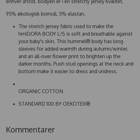
enhver årstid. Bodyen er i en stretchy jersey kvalitet.
95% økologisk bomull, 5% elastan.
The stretch jersey fabric used to make the
hmlDORA BODY L/S is soft and breathable against
your baby's skin. This hummel® body has long
sleeves for added warmth during autumn/winter,
and an all-over flower print to brighten up the
darker months. Push stud openings at the neck and
bottom make it easier to dress and undress.
ORGANIC COTTON
STANDARD 100 BY OEKOTEX®
Kommentarer