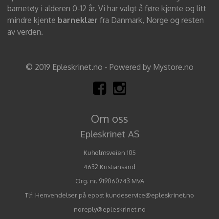
barnetøy i alderen 0-12 år. Vi har valgt å føre kjente og litt
mindre kjente
barneklær
fra Danmark, Norge og resten
av verden.
© 2019 Epleskrinet.no - Powered by Mystore.no
Om oss
Epleskrinet AS
Kuholmsveien 105
4632 Kristiansand
Org. nr. 919060743 MVA
Tlf:
Henvendelser på epost kundeservice@epleskrinet.no
noreply@epleskrinet.no