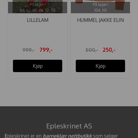
På lager i
På lager i
56, 62, 68, 74, 92, 98
104, 110
LILLELAM
HUMMEL JAKKE ELIN
SPARKEDRESS ULL ...
CEDAR WOOD
799,-
250,-
999,-
500,-
Kjøp
Kjøp
Epleskrinet AS
E
pleskrinet er en
barneklær nettbutikk
som selger