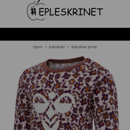
Hjem
babyklær
Babyklær jente