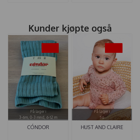
Kunder kjøpte også
-40%
-50%
På lager i
På lager i
3-6m, 0-3 mnd, 6-12 m
56
CÓNDOR
HUST AND CLAIRE
STRØMPEBUKSE ULL
BODY BAMBUS ...