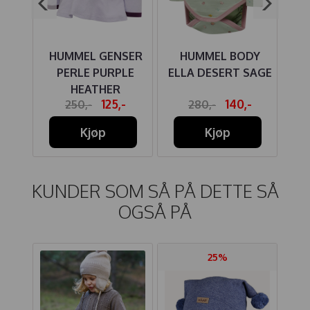
DY
HUMMEL GENSER
HUMMEL BODY
LLE
PERLE PURPLE
ELLA DESERT SAGE
HEATHER
-
125,-
140,-
250,-
280,-
Kjøp
Kjøp
KUNDER SOM SÅ PÅ DETTE SÅ
OGSÅ PÅ
25%