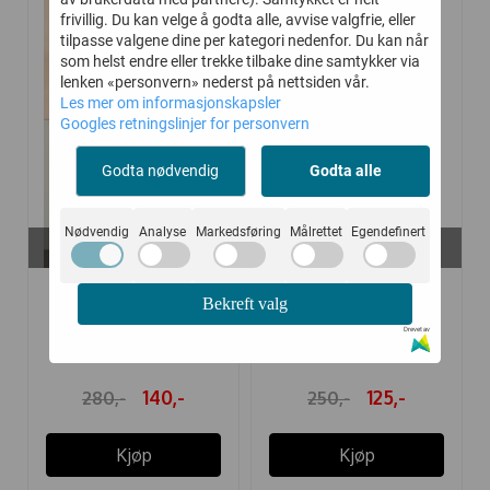
-50%
-50%
frivillig. Du kan velge å godta alle, avvise valgfrie, eller
tilpasse valgene dine per kategori nedenfor. Du kan når
som helst endre eller trekke tilbake dine samtykker via
lenken «personvern» nederst på nettsiden vår.
Les mer om informasjonskapsler
Googles retningslinjer for personvern
Godta nødvendig
Godta alle
Nødvendig
Analyse
Markedsføring
Målrettet
Egendefinert
På lager i
På lager i
74
74
HUMMEL BUKSE
HUMMEL LEGGINGS
Bekreft valg
PETRA BLACKBERRY ...
DORA HUSHED ...
Drevet av
140,-
125,-
280,-
250,-
Kjøp
Kjøp