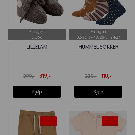
På lager i
På lager i
50/56
32-36, 37-40, 28-31, 24-27
LILLELAM
HUMMEL SOKKER
BABYTØFLER ULL ...
ALFIE 3-PACK ...
319,-
110,-
399,-
220,-
Kjøp
Kjøp
-45%
-45%