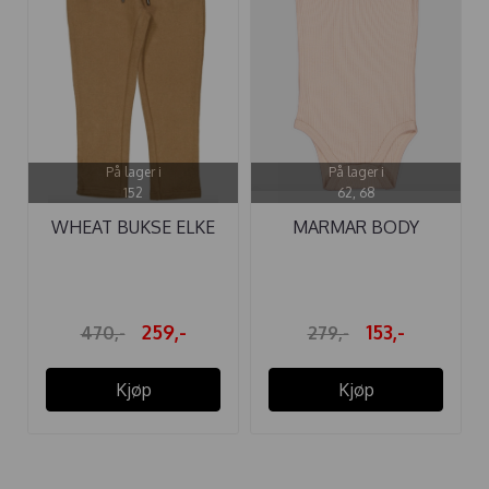
På lager i
På lager i
152
62, 68
WHEAT BUKSE ELKE
MARMAR BODY
HAZEL
MODAL SS ROSE ...
259,-
153,-
470,-
279,-
Kjøp
Kjøp