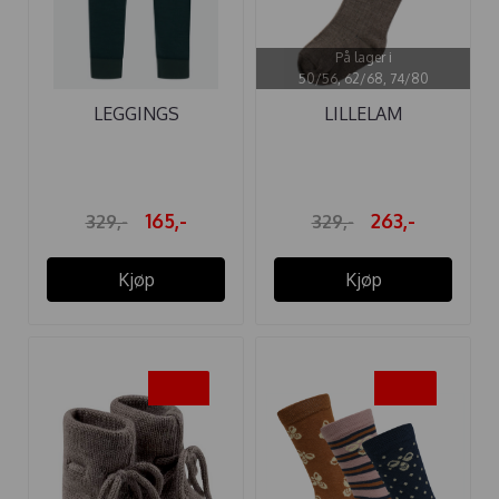
På lager i
50/56, 62/68, 74/80
LEGGINGS
LILLELAM
ULL/BAMBUS LASO ...
ULLSTRØMPEBUKSE
BRUN
165,-
263,-
329,-
329,-
Kjøp
Kjøp
-20%
-50%