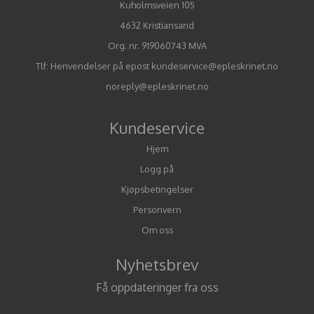
Kuholmsveien 105
4632 Kristiansand
Org. nr. 919060743 MVA
Tlf:
Henvendelser på epost kundeservice@epleskrinet.no
noreply@epleskrinet.no
Kundeservice
Hjem
Logg på
Kjøpsbetingelser
Personvern
Om oss
Nyhetsbrev
Få oppdateringer fra oss