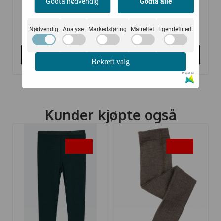
Godta nødvendig
Godta alle
359,-
359,-
599,-
599,-
Nødvendig
Analyse
Markedsføring
Målrettet
Egendefinert
Kjøp
Kjøp
Bekreft valg
Drevet av
Kunder kjøpte også
-50%
-20%