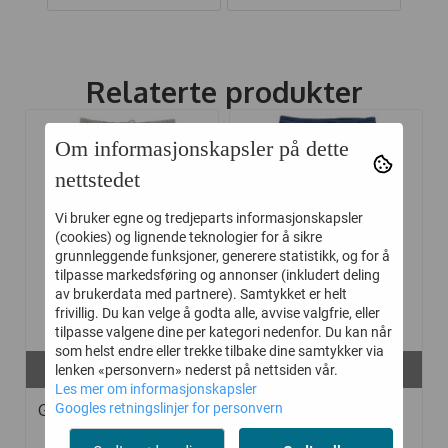
Relaterte produkter
Om informasjonskapsler på dette
-40%
-40%
nettstedet
Vi bruker egne og tredjeparts informasjonskapsler
(cookies) og lignende teknologier for å sikre
grunnleggende funksjoner, generere statistikk, og for å
tilpasse markedsføring og annonser (inkludert deling
av brukerdata med partnere). Samtykket er helt
frivillig. Du kan velge å godta alle, avvise valgfrie, eller
tilpasse valgene dine per kategori nedenfor. Du kan når
som helst endre eller trekke tilbake dine samtykker via
På lager i
På lager i
lenken «personvern» nederst på nettsiden vår.
140-146
140-146, 152/158
Les mer om informasjonskapsler
GRO BUKSE PAW SAGE
GRO BUKSE PAW
Googles retningslinjer for personvern
MIDNIGHT