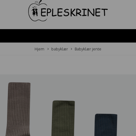
Hjem
babyklær
Babyklær jente