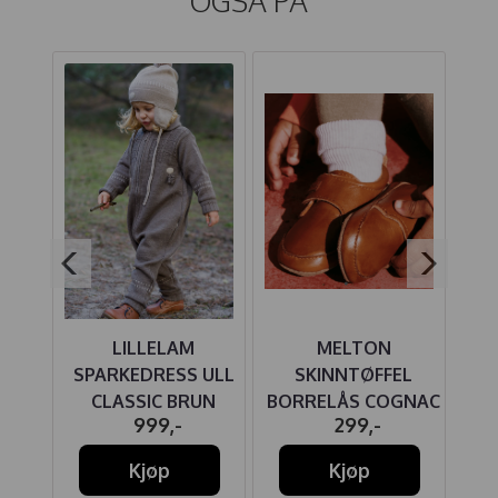
OGSÅ PÅ
NGS
LILLELAM
MELTON
MOSS
SPARKEDRESS ULL
SKINNTØFFEL
CL
CLASSIC BRUN
BORRELÅS COGNAC
-
999,-
299,-
Kjøp
Kjøp