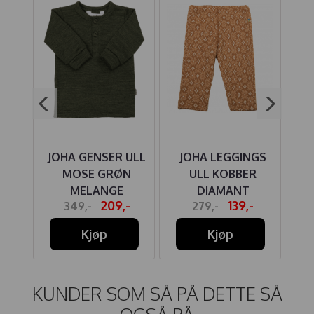
NGS
JOHA GENSER ULL
JOHA LEGGINGS
M
N
MOSE GRØN
ULL KOBBER
MELANGE
DIAMANT
-
209,-
139,-
349,-
279,-
Kjøp
Kjøp
KUNDER SOM SÅ PÅ DETTE SÅ