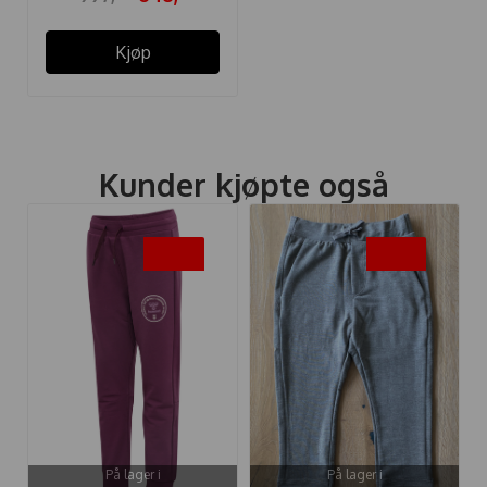
Kjøp
Kunder kjøpte også
-50%
-45%
På lager i
På lager i