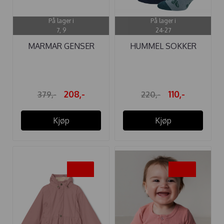
På lager i
På lager i
7, 9
24-27
MARMAR GENSER
HUMMEL SOKKER
TAVUS LIGHT HAY
ALFIE 3-PACK ...
208,-
110,-
379,-
220,-
Kjøp
Kjøp
-30%
-45%