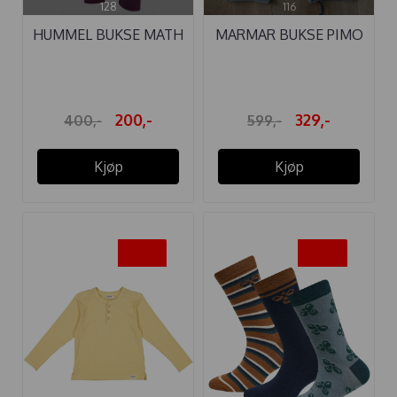
128
116
HUMMEL BUKSE MATH
MARMAR BUKSE PIMO
AMARANTH
VISCOSE ...
200,-
329,-
400,-
599,-
Kjøp
Kjøp
-45%
-50%