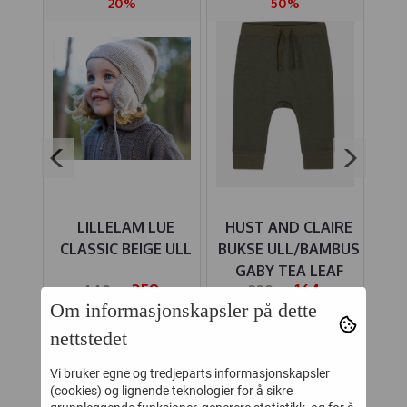
20%
50%
IRE
LILLELAM LUE
HUST AND CLAIRE
MBUS
CLASSIC BEIGE ULL
BUKSE ULL/BAMBUS
SP
I
GABY TEA LEAF
-
359,-
164,-
449,-
329,-
Om informasjonskapsler på dette
Kjøp
Kjøp
nettstedet
Vi bruker egne og tredjeparts informasjonskapsler
(cookies) og lignende teknologier for å sikre