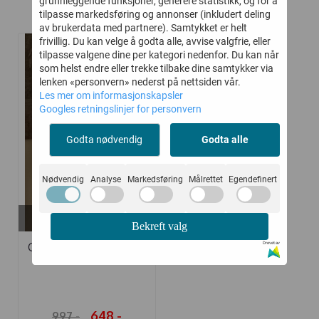
grunnleggende funksjoner, generere statistikk, og for å
Relaterte produkter
tilpasse markedsføring og annonser (inkludert deling
av brukerdata med partnere). Samtykket er helt
frivillig. Du kan velge å godta alle, avvise valgfrie, eller
tilpasse valgene dine per kategori nedenfor. Du kan når
-35%
som helst endre eller trekke tilbake dine samtykker via
lenken «personvern» nederst på nettsiden vår.
Les mer om informasjonskapsler
Googles retningslinjer for personvern
Godta nødvendig
Godta alle
Nødvendig
Analyse
Markedsføring
Målrettet
Egendefinert
På lager i
140-146, 104/110
Bekreft valg
Drevet av
GRO GENSER ULL ERIC
OATMEAL
648,-
997,-