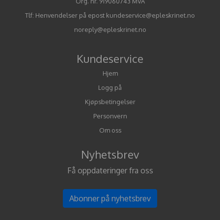
Org. nr. 919060743 MVA
Tlf:
Henvendelser på epost kundeservice@epleskrinet.no
noreply@epleskrinet.no
Kundeservice
Hjem
Logg på
Kjøpsbetingelser
Personvern
Om oss
Nyhetsbrev
Få oppdateringer fra oss
Abonner på nyhetsbrev