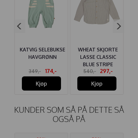
ILK
KATVIG SELEBUKSE
WHEAT SKJORTE
BLÅ
HAVGRØNN
LASSE CLASSIC
BLUE STRIPE
P
-
174,-
297,-
349,-
540,-
Kjøp
Kjøp
KUNDER SOM SÅ PÅ DETTE SÅ
OGSÅ PÅ