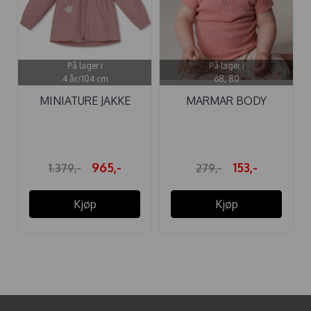
På lager i
På lager i
4 år/104 cm
68, 80
MINIATURE JAKKE
MARMAR BODY
CATIA FLEECE ...
MODAL SS PINK ...
965,-
153,-
1.379,-
279,-
Kjøp
Kjøp