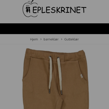
Hjem
barneklær
Gutteklær