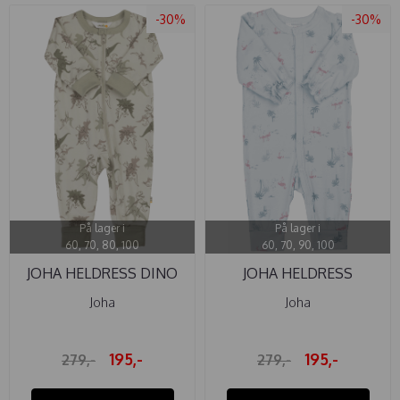
-30%
-30%
På lager i
På lager i
60, 70, 80, 100
60, 70, 90, 100
JOHA HELDRESS DINO
JOHA HELDRESS
FLAMINGO BAMBUS ...
Joha
Joha
195,-
195,-
279,-
279,-