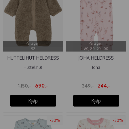
På lager i
På lager i
92
60, 80, 90, 100
HUTTELIHUT HELDRESS
JOHA HELDRESS
ULL TEDDY ...
BAMBUS ...
Huttelihut
Joha
690,-
244,-
1.150,-
349,-
Kjøp
Kjøp
-30%
-30%