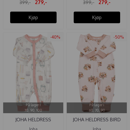
279,-
279,-
399,-
399,-
Kjøp
Kjøp
-40%
-50%
På lager i
På lager i
70, 90, 100
60, 70, 90
JOHA HELDRESS
JOHA HELDRESS BIRD
BAMBUS ...
HOUSE ...
Joha
Joha