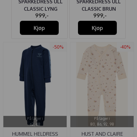
LL
SPARKEDRESS ULL
SPARKEDRESS ULL
ME
CLASSIC LYNG
CLASSIC BRUN
999,-
999,-
Kjøp
Kjøp
-50%
-40%
På lager i
På lager i
62, 68
80, 86, 92, 98
HUMMEL HELDRESS
HUST AND CLAIRE