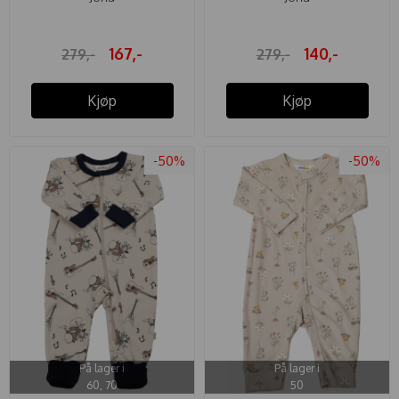
167,-
140,-
279,-
279,-
Kjøp
Kjøp
-50%
-50%
På lager i
På lager i
60, 70
50