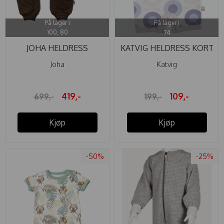
På lager i
På lager i
100, 80
74
JOHA HELDRESS
KATVIG HELDRESS KORT
ULLFLEECE KNAPP ...
ØKO ...
Joha
Katvig
419,-
109,-
699,-
199,-
Kjøp
Kjøp
-50%
-25%