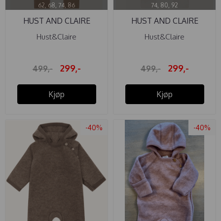
62, 68, 74, 86
74, 80, 92
HUST AND CLAIRE
HUST AND CLAIRE
HELDRESS ...
HELDRESS ...
Hust&Claire
Hust&Claire
299,-
299,-
499,-
499,-
Kjøp
Kjøp
-40%
-40%