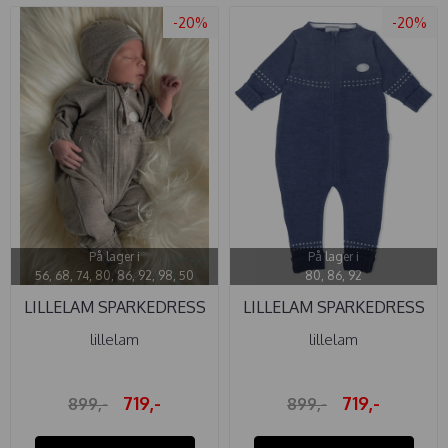
-20%
-20%
På lager i
På lager i
56, 68, 74, 80, 86, 92, 98, 50
80, 86, 92
LILLELAM SPARKEDRESS
LILLELAM SPARKEDRESS
CLASSIC ...
CLASSIC ...
lillelam
lillelam
719,-
719,-
899,-
899,-