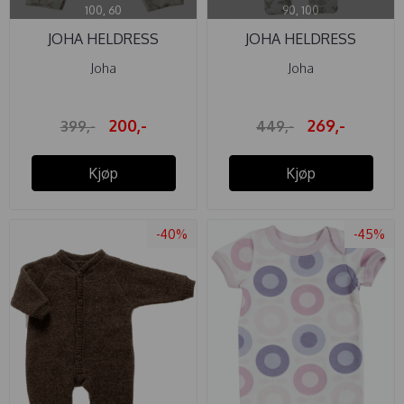
100, 60
90, 100
JOHA HELDRESS
JOHA HELDRESS
ULL/SILKE AOP ...
ULL/SILKE ...
Joha
Joha
200,-
269,-
399,-
449,-
Kjøp
Kjøp
-40%
-45%