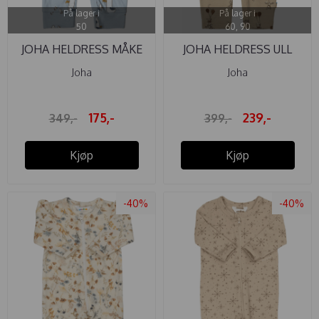
På lager i
På lager i
50
60, 90
JOHA HELDRESS MÅKE
JOHA HELDRESS ULL
BLÅ
BALLON ...
Joha
Joha
175,-
239,-
349,-
399,-
Kjøp
Kjøp
-40%
-40%