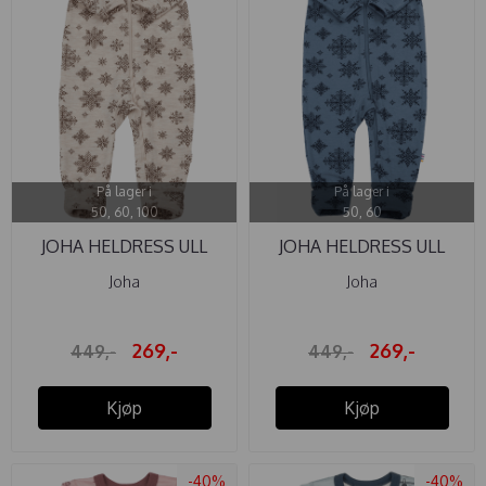
På lager i
På lager i
50, 60, 100
50, 60
JOHA HELDRESS ULL
JOHA HELDRESS ULL
SNOWFLAKE ...
SNOWFLAKE ...
Joha
Joha
269,-
269,-
449,-
449,-
Kjøp
Kjøp
-40%
-40%