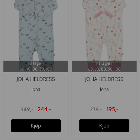
På lager i
På lager i
60, 70, 80, 90, 100
60, 70, 80, 90, 100
JOHA HELDRESS
JOHA HELDRESS
BAMBUS TRAKTOR
BLOMSTER PINK
Joha
Joha
244,-
195,-
349,-
279,-
Kjøp
Kjøp