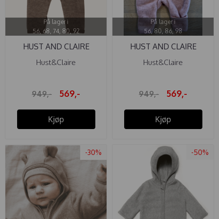
På lager i
På lager i
56, 68, 74, 80, 92
56, 80, 86, 98
HUST AND CLAIRE
HUST AND CLAIRE
HELDRESS ...
HELDRESS ...
Hust&Claire
Hust&Claire
569,-
569,-
949,-
949,-
Kjøp
Kjøp
-30%
-50%