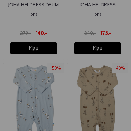
JOHA HELDRESS DRUM
JOHA HELDRESS
BEIGE
MARKBLOMSTER ...
Joha
Joha
140,-
175,-
279,-
349,-
Kjøp
Kjøp
-50%
-40%