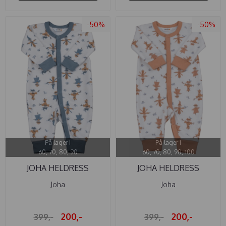
-50%
-50%
På lager i
På lager i
60, 70, 80, 90
60, 70, 80, 90, 100
JOHA HELDRESS
JOHA HELDRESS
ULL/BAMBUS ...
ULL/BAMBUS ...
Joha
Joha
200,-
200,-
399,-
399,-