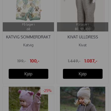
På lager i
På lager i
68
80, 90, 100
KATVIG SOMMERDRAKT
KIVAT ULLDRESS
APE ...
NORDISK ...
Katvig
Kivat
100,-
1.087,-
199,-
1.449,-
Kjøp
Kjøp
-25%