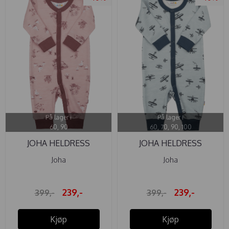
På lager i
På lager i
60, 90
60, 70, 90, 100
JOHA HELDRESS
JOHA HELDRESS
ULL/BAMBUS ...
ULL/BAMBUS ...
Joha
Joha
239,-
239,-
399,-
399,-
Kjøp
Kjøp