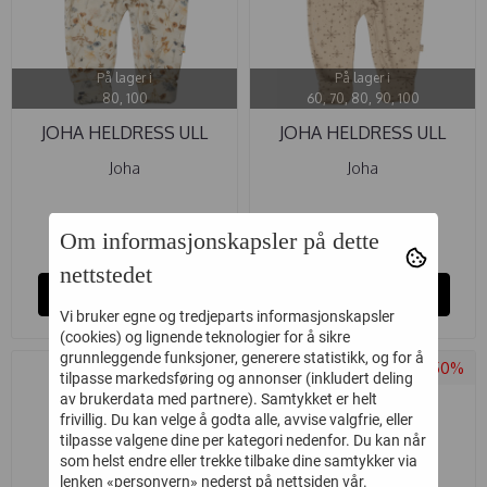
På lager i
På lager i
80, 100
60, 70, 80, 90, 100
JOHA HELDRESS ULL
JOHA HELDRESS ULL
FLORA ...
HANDDRAWN ...
Joha
Joha
269,-
269,-
449,-
449,-
Om informasjonskapsler på dette
nettstedet
Kjøp
Kjøp
Vi bruker egne og tredjeparts informasjonskapsler
(cookies) og lignende teknologier for å sikre
grunnleggende funksjoner, generere statistikk, og for å
-40%
-50%
tilpasse markedsføring og annonser (inkludert deling
av brukerdata med partnere). Samtykket er helt
frivillig. Du kan velge å godta alle, avvise valgfrie, eller
tilpasse valgene dine per kategori nedenfor. Du kan når
som helst endre eller trekke tilbake dine samtykker via
lenken «personvern» nederst på nettsiden vår.