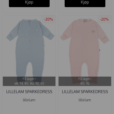
Kjøp
Kjøp
-20%
-20%
På lager i
På lager i
68, 74, 80, 86, 92, 50
80, 92
LILLELAM SPARKEDRESS
LILLELAM SPARKEDRESS
CLASSIC ...
CLASSIC ...
lillelam
lillelam