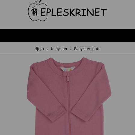
Hjem
babyklær
Babyklær jente