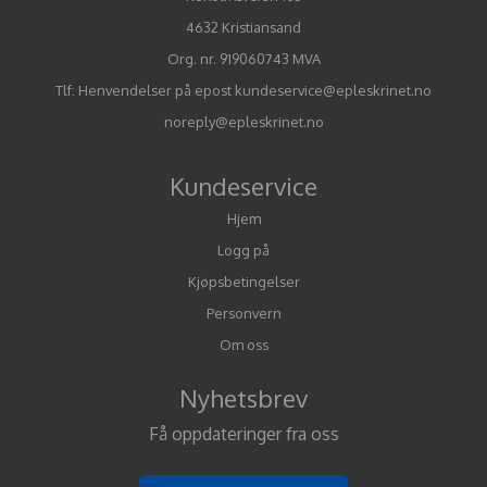
4632 Kristiansand
Org. nr. 919060743 MVA
Tlf:
Henvendelser på epost kundeservice@epleskrinet.no
noreply@epleskrinet.no
Kundeservice
Hjem
Logg på
Kjøpsbetingelser
Personvern
Om oss
Nyhetsbrev
Få oppdateringer fra oss