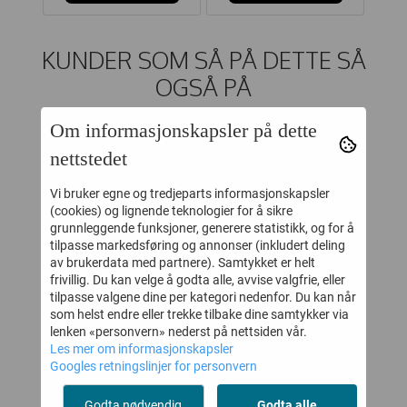
KUNDER SOM SÅ PÅ DETTE SÅ
OGSÅ PÅ
Om informasjonskapsler på dette
30%
40%
nettstedet
Vi bruker egne og tredjeparts informasjonskapsler
(cookies) og lignende teknologier for å sikre
grunnleggende funksjoner, generere statistikk, og for å
tilpasse markedsføring og annonser (inkludert deling
av brukerdata med partnere). Samtykket er helt
frivillig. Du kan velge å godta alle, avvise valgfrie, eller
tilpasse valgene dine per kategori nedenfor. Du kan når
som helst endre eller trekke tilbake dine samtykker via
lenken «personvern» nederst på nettsiden vår.
Les mer om informasjonskapsler
Googles retningslinjer for personvern
Y
HUTTELIHUT
JOHA
GR
IGE
BALAKLAVA MED
FINGERVOTTER
Godta nødvendig
Godta alle