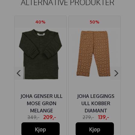
ALTERNATIVE PRODUKTER
40%
50%
Y
JOHA GENSER ULL
JOHA LEGGINGS
JO
TURE
MOSE GRØN
ULL KOBBER
C
ITE
MELANGE
DIAMANT
-
209,-
139,-
349,-
279,-
Kjøp
Kjøp