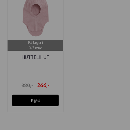
På lager i
0-3 mnd
HUTTELIHUT
BALAKLAVA MED ...
266,-
380,-
Kjøp