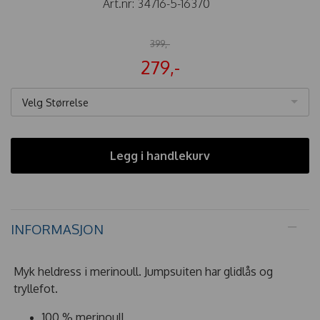
Art.nr:
34716-5-16370
399,-
279,-
Velg Størrelse
Legg i handlekurv
INFORMASJON
Myk heldress i merinoull. Jumpsuiten har glidlås og
tryllefot.
100 % merinoull