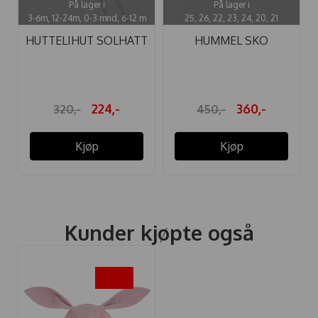
På lager i
På lager i
3-6m, 12-24m, 0-3 mnd, 6-12 m
25, 26, 22, 23, 24, 20, 21
HUTTELIHUT SOLHATT
HUMMEL SKO
SAFARI ...
CROSSLITE GLITTER ...
224,-
360,-
320,-
450,-
Kjøp
Kjøp
Kunder kjøpte også
-30%