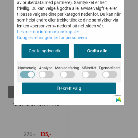
av brukerdata med partnere). Samtykket er helt
Relaterte produkter
frivillig. Du kan velge å godta alle, avvise valgfrie, eller
tilpasse valgene dine per kategori nedenfor. Du kan når
som helst endre eller trekke tilbake dine samtykker via
-50%
lenken «personvern» nederst på nettsiden vår.
Les mer om informasjonskapsler
Googles retningslinjer for personvern
Godta nødvendig
Godta alle
Nødvendig
Analyse
Markedsføring
Målrettet
Egendefinert
Bekreft valg
På lager i
6 mnd, 9 mnd
Drevet av
NOA NOA BLUSE PALE
PEACH
135,-
270,-