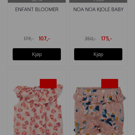
ENFANT BLOOMER
NOA NOA KJOLE BABY
INK FOGGY DEW
DAPHNE ...
107,-
175,-
179,-
350,-
Kjøp
Kjøp
-50%
-50%