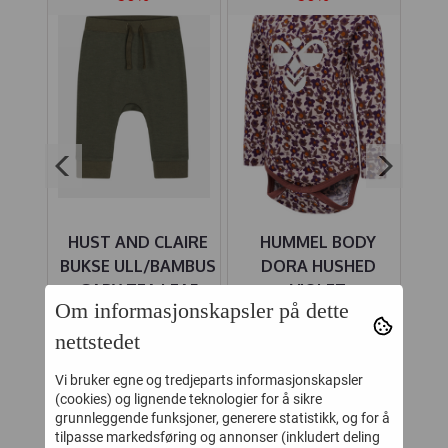
NGS
HUST AND CLAIRE
HUMMEL BODY
UL
BUKSE ULL/BAMBUS
DORA HUSHED
GE
GABY TEA LEAF
VIOLET
Om informasjonskapsler på dette
-
164,-
140,-
329,-
280,-
nettstedet
Kjøp
Kjøp
Vi bruker egne og tredjeparts informasjonskapsler
(cookies) og lignende teknologier for å sikre
grunnleggende funksjoner, generere statistikk, og for å
tilpasse markedsføring og annonser (inkludert deling