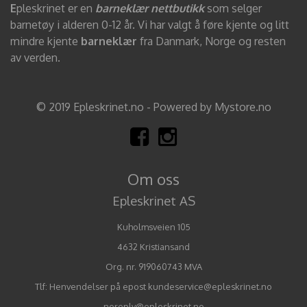
E
pleskrinet er en
barneklær nettbutikk
som selger
barnetøy i alderen 0-12 år. Vi har valgt å føre kjente og litt
mindre kjente
barneklær
fra Danmark, Norge og resten
av verden.
© 2019 Epleskrinet.no - Powered by Mystore.no
Om oss
Epleskrinet AS
Kuholmsveien 105
4632 Kristiansand
Org. nr. 919060743 MVA
Tlf:
Henvendelser på epost kundeservice@epleskrinet.no
noreply@epleskrinet.no