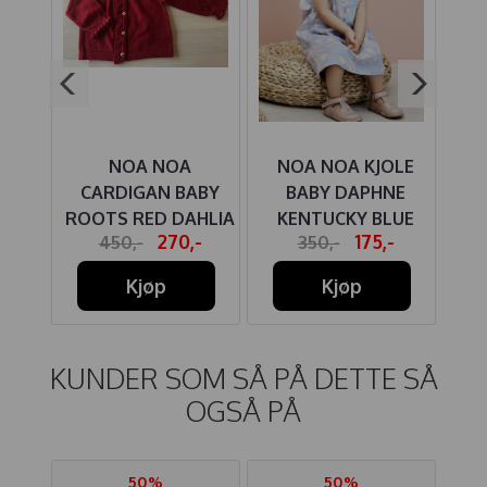
 RIB
NOA NOA
NOA NOA KJOLE
ARB
CARDIGAN BABY
BABY DAPHNE
BL
ROOTS RED DAHLIA
KENTUCKY BLUE
-
270,-
175,-
450,-
350,-
Kjøp
Kjøp
KUNDER SOM SÅ PÅ DETTE SÅ
OGSÅ PÅ
50%
50%