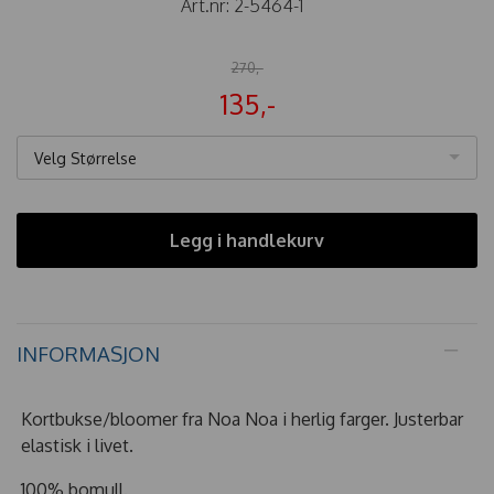
Art.nr:
2-5464-1
270,-
135,-
Velg Størrelse
Legg i handlekurv
INFORMASJON
Kortbukse/bloomer fra Noa Noa i herlig farger. Justerbar
elastisk i livet.
100% bomull.