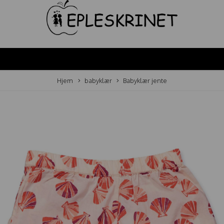
Hjem
babyklær
Babyklær jente