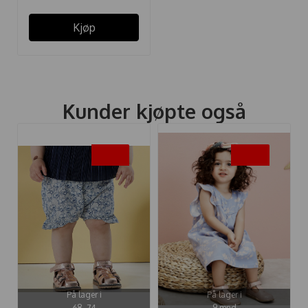
Kjøp
Kunder kjøpte også
-40%
-50%
På lager i
På lager i
68, 74
9 mnd