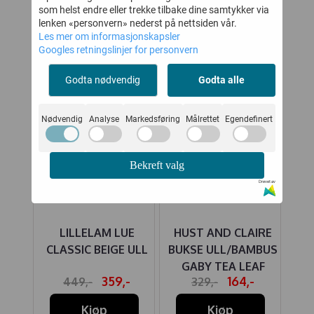
OGSÅ PÅ
som helst endre eller trekke tilbake dine samtykker via
lenken «personvern» nederst på nettsiden vår.
Les mer om informasjonskapsler
Googles retningslinjer for personvern
20%
50%
Godta nødvendig
Godta alle
Nødvendig
Analyse
Markedsføring
Målrettet
Egendefinert
Bekreft valg
Drevet av
IRE
LILLELAM LUE
HUST AND CLAIRE
MBUS
CLASSIC BEIGE ULL
BUKSE ULL/BAMBUS
SP
I
GABY TEA LEAF
-
359,-
164,-
449,-
329,-
Kjøp
Kjøp