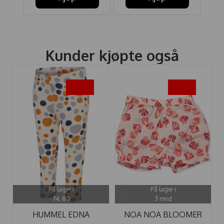
Kunder kjøpte også
-50%
-50%
På lager i
På lager i
74, 80
3 mnd
HUMMEL EDNA
NOA NOA BLOOMER