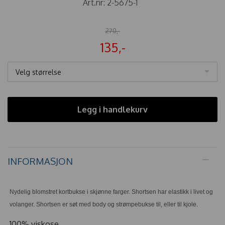
Art.nr:
2-5675-1
270,-
135,-
Velg størrelse
Legg i handlekurv
INFORMASJON
Nydelig blomstret kortbukse i skjønne farger. Shortsen har elastikk i livet og
volanger. Shortsen er søt med body og strømpebukse til, eller til kjole.
100% viskose