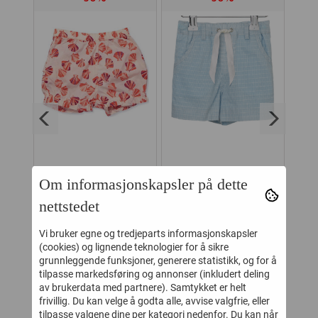
 RIB
NOA NOA
NOA NOA SHORTS
Om informasjonskapsler på dette
BLOOMER PALE
BABY BLUE
B
nettstedet
PEACH
DA
-
135,-
124,-
270,-
249,-
Vi bruker egne og tredjeparts informasjonskapsler
(cookies) og lignende teknologier for å sikre
Kjøp
Kjøp
grunnleggende funksjoner, generere statistikk, og for å
tilpasse markedsføring og annonser (inkludert deling
av brukerdata med partnere). Samtykket er helt
frivillig. Du kan velge å godta alle, avvise valgfrie, eller
KUNDER SOM SÅ PÅ DETTE SÅ
tilpasse valgene dine per kategori nedenfor. Du kan når