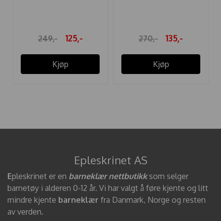
TIGHTS
PALE PEACH
125,-
135,-
249,-
270,-
Kjøp
Kjøp
Epleskrinet AS
E
pleskrinet er en
barneklær nettbutikk
som selger
barnetøy i alderen 0-12 år. Vi har valgt å føre kjente og litt
mindre kjente
barneklær
fra Danmark, Norge og resten
av verden.