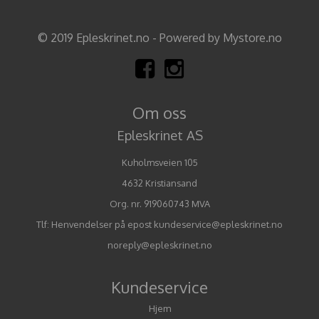
© 2019 Epleskrinet.no - Powered by Mystore.no
Om oss
Epleskrinet AS
Kuholmsveien 105
4632 Kristiansand
Org. nr. 919060743 MVA
Tlf:
Henvendelser på epost kundeservice@epleskrinet.no
noreply@epleskrinet.no
Kundeservice
Hjem