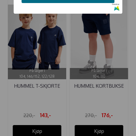
Drevet av
-35%
-35%
På lager i
På lager i
104, 146/152, 122/128
104, 110
HUMMEL T-SKJORTE
HUMMEL KORTBUKSE
LOOSE DRESS ...
CLEAN BLACK ...
143,-
176,-
220,-
270,-
Kjøp
Kjøp