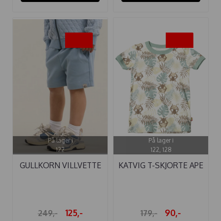
-50%
-50%
På lager i
På lager i
122
122, 128
GULLKORN VILLVETTE
KATVIG T-SKJORTE APE
KORTBUKSE ...
HAVGRØNN
125,-
90,-
249,-
179,-