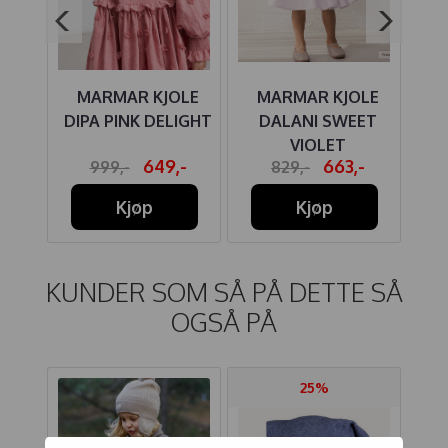
LE
MARMAR KJOLE
MARMAR KJOLE
M
NI
DIPA PINK DELIGHT
DALANI SWEET
DA
VIOLET
-
649,-
663,-
999,-
829,-
Kjøp
Kjøp
KUNDER SOM SÅ PÅ DETTE SÅ
OGSÅ PÅ
25%