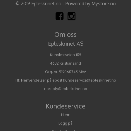
© 2019 Epleskrinet.no - Powered by Mystore.no
Om oss
Epleskrinet AS
Kuholmsveien 105
4632 Kristiansand
Org. nr. 919060743 MVA
Tlf:
Henvendelser på epost kundeservice@epleskrinet.no
noreply@epleskrinet.no
Kundeservice
Hjem
Logg på