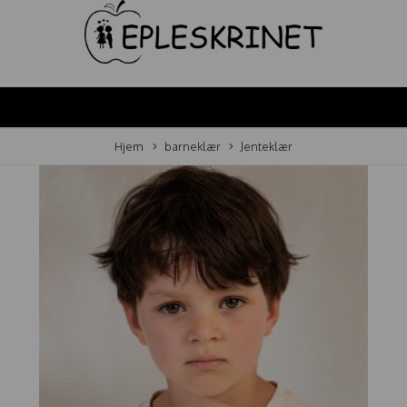
Hjem
barneklær
Jenteklær