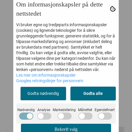
Om informasjonskapsler på dette
nettstedet
Vi bruker egne og tredjeparts informasjonskapsler
(cookies) og lignende teknologier for å sikre
grunnleggende funksjoner, generere statistikk, og for å
tilpasse markedsføring og annonser (inkludert deling
av brukerdata med partnere). Samtykket er helt
frivillig. Du kan velge å godta alle, avvise valgfrie, eller
UE
LILLELAM
KIVAT LUE
tilpasse valgene dine per kategori nedenfor. Du kan når
 ULL
SPARKEDRESS ULL
COTWOOL
som helst endre eller trekke tilbake dine samtykker via
CLASSIC BRUN
KNYTTING
BO
lenken «personvern» nederst på nettsiden vår.
-
999,-
411,-
549,-
Les mer om informasjonskapsler
JEANSBLÅ
Googles retningslinjer for personvern
M/SKINNLAPP
Kjøp
Kjøp
Godta nødvendig
Godta alle
Nødvendig
Analyse
Markedsføring
Målrettet
Egendefinert
Kunder kjøpte også
Bekreft valg