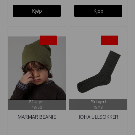
Kjøp
Kjøp
-45%
-50%
På lager i
På lager i
48/50
15/18
MARMAR BEANIE
JOHA ULLSOKKER
MODAL PICKLE
KOKSGRÅ M/RIBB