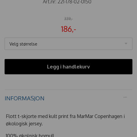
Art.nr:
221-178-02-0150
339,-
186,-
Velg størrelse
Legg i handlekurv
INFORMASJON
Flott t-skjorte med kult print fra MarMar Copenhagen i
økologisk jersey.
100% økolgisk bomull.