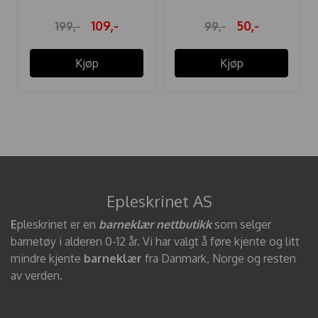
109,-
50,-
199,-
99,-
Kjøp
Kjøp
Epleskrinet AS
E
pleskrinet er en
barneklær nettbutikk
som selger
barnetøy i alderen 0-12 år. Vi har valgt å føre kjente og litt
mindre kjente
barneklær
fra Danmark, Norge og resten
av verden.