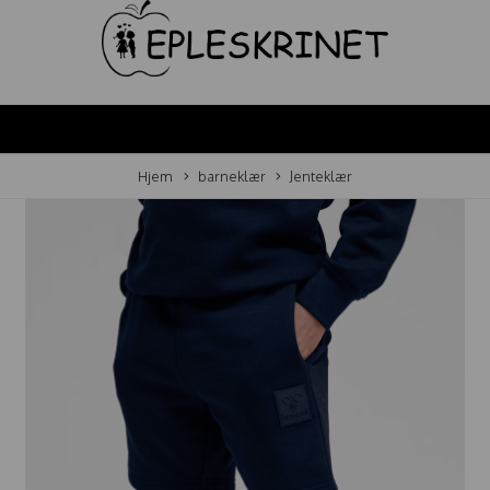
Hjem
barneklær
Jenteklær