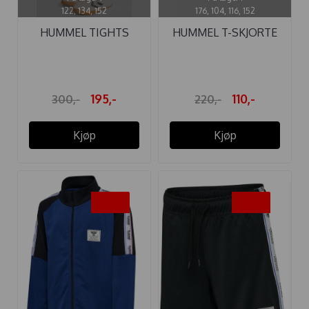
122, 134, 152
176, 104, 116, 152
HUMMEL TIGHTS
HUMMEL T-SKJORTE
PULSE MID WAIST ...
TRES CIRCLE ...
195,-
110,-
300,-
220,-
Kjøp
Kjøp
-50%
-50%