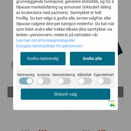
grunnleggende funksjoner, generere statistikk, og for å
tilpasse markedsføring og annonser (inkludert deling
Relaterte produkter
av brukerdata med partnere). Samtykket er helt
frivillig. Du kan velge å godta alle, avvise valgfrie, eller
tilpasse valgene dine per kategori nedenfor. Du kan når
som helst endre eller trekke tilbake dine samtykker via
-20%
-35%
lenken «personvern» nederst på nettsiden vår.
Les mer om informasjonskapsler
Googles retningslinjer for personvern
Godta nødvendig
Godta alle
Nødvendig
Analyse
Markedsføring
Målrettet
Egendefinert
På lager i
På lager i
Bekreft valg
30, 31, 32, 34, 36, 37
176, 128, 146, 152
Drevet av
HUMMEL SKO ST
HUMMEL T-SKJORTE
POWER PLAY FS ...
CLEAN BLACK ...