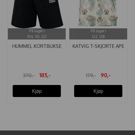
På lager i
På lager i
104, 110, 122
122, 128
HUMMEL KORTBUKSE
KATVIG T-SKJORTE APE
OWEN BLACK
HAVGRØNN
185,-
90,-
370,-
179,-
Kjøp
Kjøp