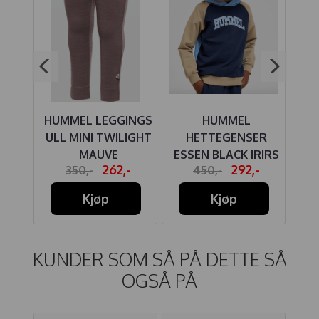
SER
HUMMEL LEGGINGS
HUMMEL
HU
IGHT
ULL MINI TWILIGHT
HETTEGENSER
UL
MAUVE
ESSEN BLACK IRIRS
-
262,-
292,-
350,-
450,-
Kjøp
Kjøp
KUNDER SOM SÅ PÅ DETTE SÅ
OGSÅ PÅ