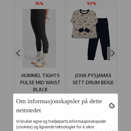
35%
50%
-
HUMMEL TIGHTS
JOHA PYSJAMAS
J
ES
PULSE MID WAIST
SETT DRUM BEIGE
U
E
BLACK
-
195,-
174,-
300,-
349,-
Om informasjonskapsler på dette
Kjøp
Kjøp
nettstedet
Vi bruker egne og tredjeparts informasjonskapsler
(cookies) og lignende teknologier for å sikre