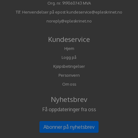
Org. nr. 919060743 MVA
Tlf:
Henvendelser på epost kundeservice@epleskrinet.no
noreply@epleskrinet.no
Kundeservice
Hjem
Logg på
Kjøpsbetingelser
Personvern
Om oss
Nyhetsbrev
Få oppdateringer fra oss
Abonner på nyhetsbrev