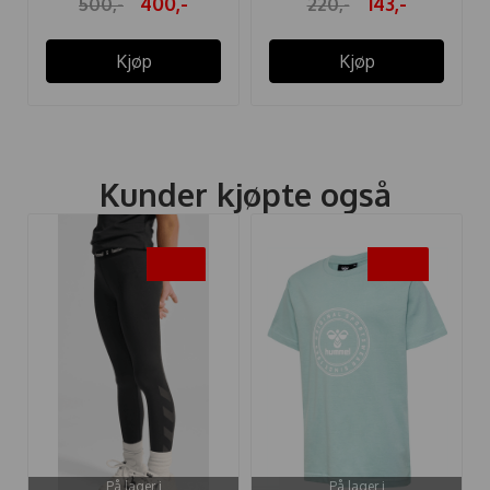
400,-
143,-
500,-
220,-
Kjøp
Kjøp
Kunder kjøpte også
-35%
-50%
På lager i
På lager i