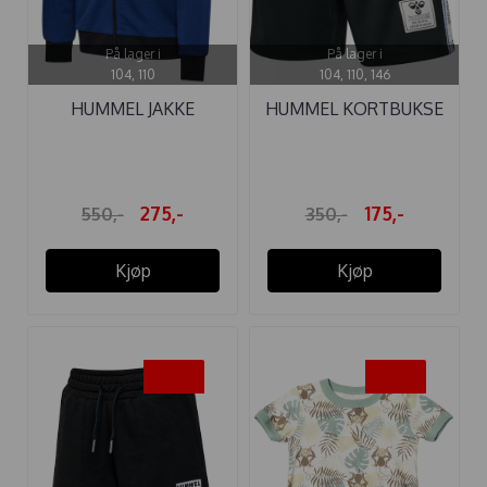
På lager i
På lager i
104, 110
104, 110, 146
HUMMEL JAKKE
HUMMEL KORTBUKSE
RONNY ESTATE ...
OZZY BLACK
275,-
175,-
550,-
350,-
Kjøp
Kjøp
-50%
-50%