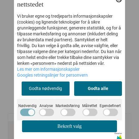
nettstedet
Vi bruker egne og tredjeparts informasjonskapsler
(cookies) og lignende teknologier for å sikre
grunnleggende funksjoner, generere statistikk, og for å
tilpasse markedsføring og annonser (inkludert deling
HUST AND CLAIRE
JOHA LEGGINGS
J
av brukerdata med partnere). Samtykket er helt
 ULL
BUKSE ULL/BAMBUS
COLOURFULL MOSS
frivillig. Du kan velge å godta alle, avvise valgfrie, eller
tilpasse valgene dine per kategori nedenfor. Du kan når
GABY BLUE NIGHTS
MELANGE
PE
som helst endre eller trekke tilbake dine samtykker via
-
164,-
124,-
329,-
249,-
Å
lenken «personvern» nederst på nettsiden vår.
Les mer om informasjonskapsler
Kjøp
Kjøp
Googles retningslinjer for personvern
Godta nødvendig
Godta alle
Kunder kjøpte også
Nødvendig
Analyse
Markedsføring
Målrettet
Egendefinert
Bekreft valg
-25%
-20%
Drevet av