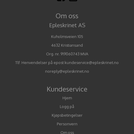
Om oss
Epleskrinet AS
Kuholmsveien 105
4632 Kristiansand
Org. nr. 919060743 MVA
Tlf:
Henvendelser på epost kundeservice@epleskrinet.no
noreply@epleskrinet.no
Kundeservice
Hjem
Logg på
Kjøpsbetingelser
Personvern
Om oss