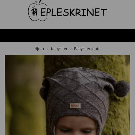
Hjem
babyklær
Babyklær jente