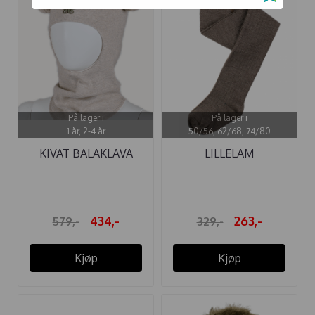
På lager i
På lager i
1 år, 2-4 år
50/56, 62/68, 74/80
KIVAT BALAKLAVA
LILLELAM
BOMULL ...
ULLSTRØMPEBUKSE
BRUN
434,-
263,-
579,-
329,-
Kjøp
Kjøp