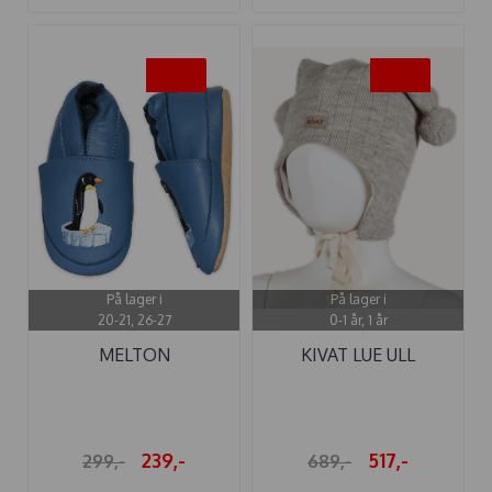
-20%
-25%
På lager i
På lager i
20-21, 26-27
0-1 år, 1 år
MELTON
KIVAT LUE ULL
SKINNTØFFEL
KNYTTING RILLER ...
PENGUIN ...
239,-
517,-
299,-
689,-