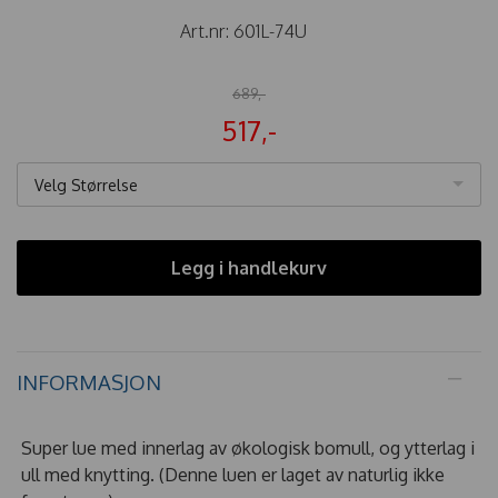
Art.nr:
601L-74U
689,-
517,-
Velg Størrelse
Legg i handlekurv
INFORMASJON
Super lue med innerlag av økologisk bomull, og ytterlag i
ull med knytting. (Denne luen er laget av naturlig ikke