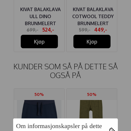
SE
KIVAT BALAKLAVA
KIVAT BALAKLAVA
 FUR
ULL DINO
COTWOOL TEDDY
BRUNMELERT
BRUNMELERT
-
524,-
449,-
699,-
599,-
S
Kjøp
Kjøp
KUNDER SOM SÅ PÅ DETTE SÅ
OGSÅ PÅ
50%
50%
Om informasjonskapsler på dette