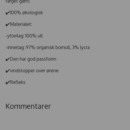
farget garn)
✔️100% økologisk
✔️Materialet:
-ytterlag: 100% ull
-innerlag: 97% organisk bomull, 3% lycra
✔️Den har god passform
✔️vindstopper over ørene
✔️Refleks
Kommentarer