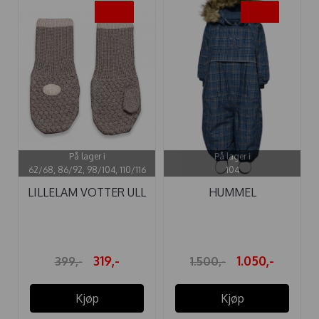
-20%
-30%
På lager i
På lager i
62/68, 86/92, 98/104, 110/116
104
LILLELAM VOTTER ULL
HUMMEL
CLASSIC ...
VINTERDRESS MOON
TEX ...
319,-
1.050,-
399,-
1.500,-
Kjøp
Kjøp