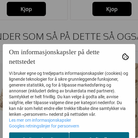
Kjøp
Kjøp
DER SOM SÅ PÅ DETTE SÅ OGS
Om informasjonskapsler på dette
50%
40%
nettstedet
Vi bruker egne og tredjeparts informasjonskapsler (cookies) og
lignende teknologier for å sikre grunnleggende funksjoner,
generere statistikk, og for å tilpasse markedsføring og
annonser (inkludert deling av brukerdata med partnere).
Samtykket er helt frivillig. Du kan velge å godta alle, avvise
valgfrie, eller tilpasse valgene dine per kategori nedenfor. Du
kan når som helst endre eller trekke tilbake dine samtykker via
lenken «personvern» nederst på nettsiden vår.
Les mer om informasjonskapsler
Googles retningslinjer for personvern