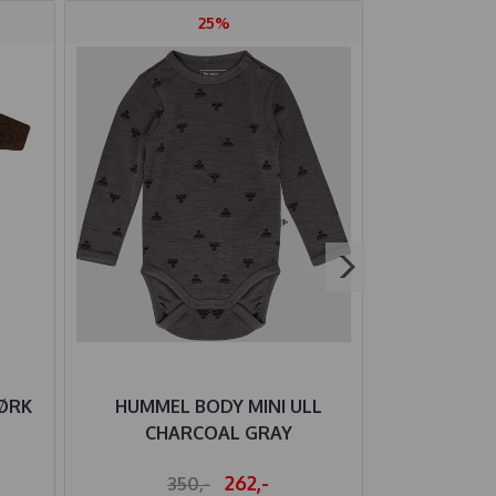
25%
MØRK
HUMMEL BODY MINI ULL
GULLKORN 
CHARCOAL GRAY
S
262,-
350,-
32