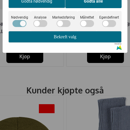
Godta nødvendig
Godta alle
Nødvendig
Analyse
Markedsføring
Målrettet
Egendefinert
HUST AND CLAIRE BODY
JOHA BODY ULL BALLON 
LL/BAMBUS BALOO SKOG
Bekreft valg
WHEAT MELANGE
174,-
179,-
349,-
299,-
Drevet av
Kjøp
Kjøp
Kunder kjøpte også
-30%