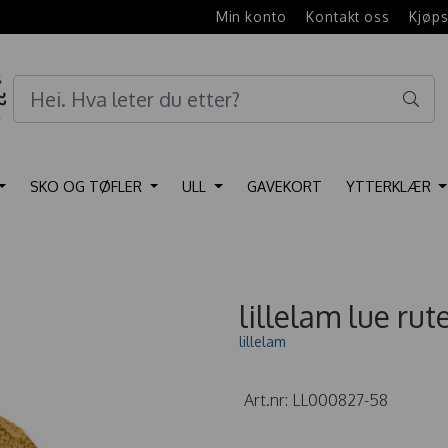
e
Min konto
Kontakt oss
Kjøps
SKO OG TØFLER
ULL
GAVEKORT
YTTERKLÆR
lillelam lue rut
lillelam
Art.nr:
LL000827-58