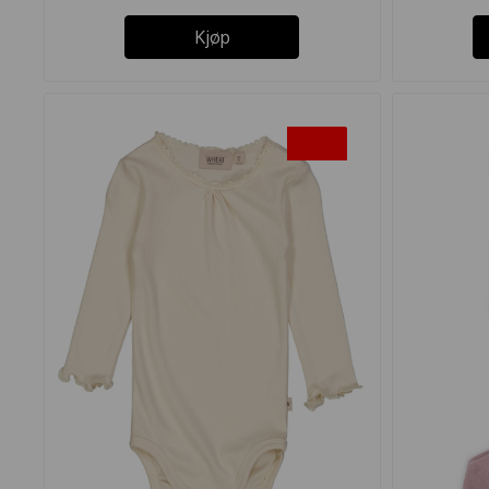
Kjøp
-45%