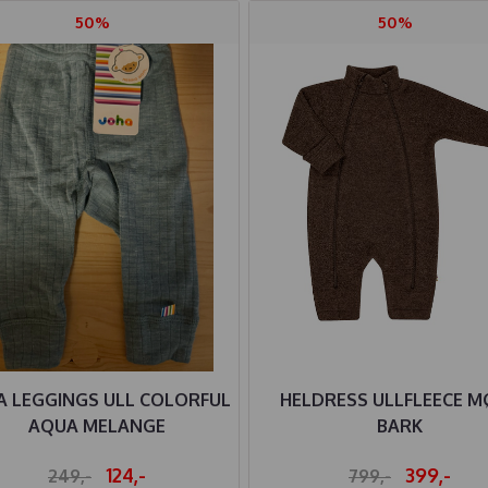
50%
50%
A LEGGINGS ULL COLORFUL
HELDRESS ULLFLEECE 
AQUA MELANGE
BARK
124,-
399,-
249,-
799,-