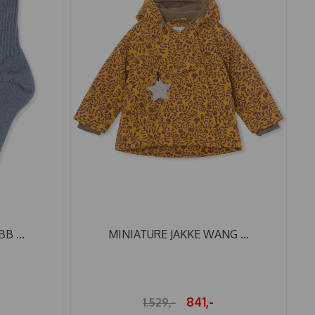
B ...
MINIATURE JAKKE WANG ...
841,-
1.529,-