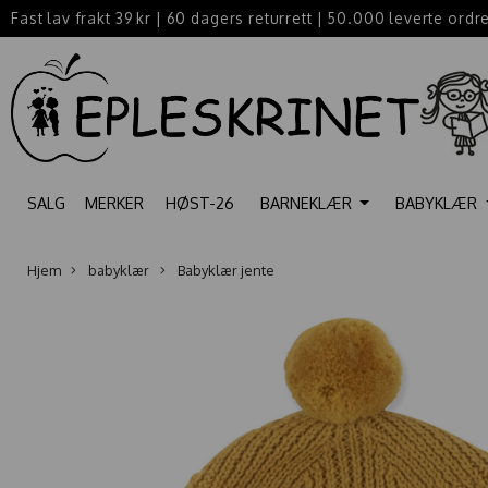
Fast lav frakt 39 kr
|
60 dagers returrett
|
50.000 leverte ordr
SALG
MERKER
HØST-26
BARNEKLÆR
BABYKLÆR
Hjem
babyklær
Babyklær jente