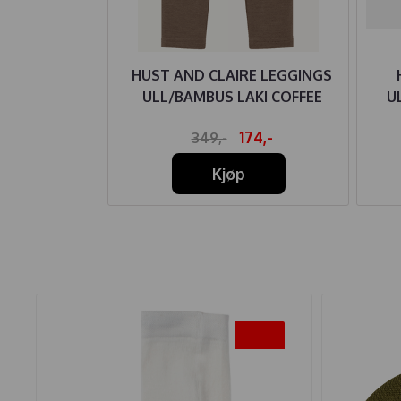
ILKE NATURE
HUST AND CLAIRE LEGGINGS
WHITE
ULL/BAMBUS LAKI COFFEE
U
09,-
174,-
349,-
Kjøp
-20%