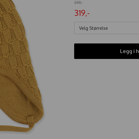
399,-
319,-
Velg Størrelse
Legg i 