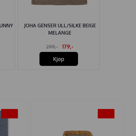
BUNNY
JOHA GENSER ULL/SILKE BEIGE
JOHA BODY
MELANGE
179,-
299,-
22
Kjøp
-20%
-45%