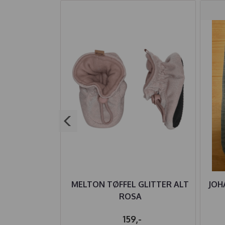
MINI ULL
MELTON TØFFEL GLITTER ALT
JOH
NDIGO
ROSA
62,-
159,-