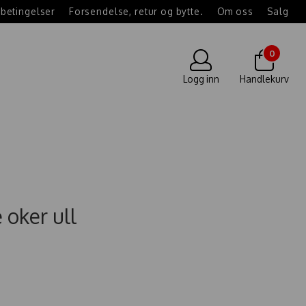
betingelser
Forsendelse, retur og bytte.
Om oss
Salg
0
Logg inn
Handlekurv
e oker ull