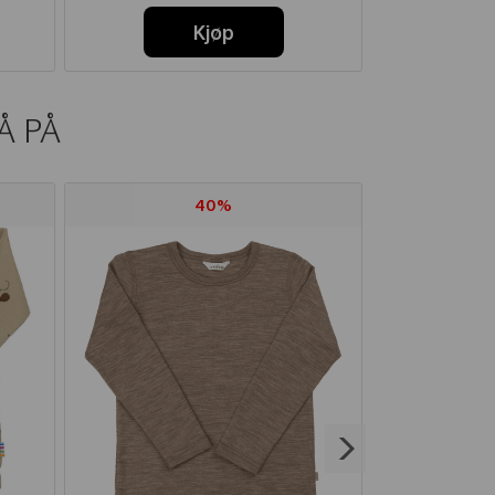
Kjøp
Å PÅ
40%