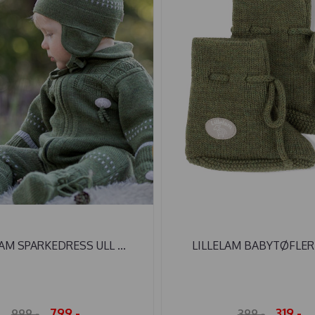
AM SPARKEDRESS ULL ...
LILLELAM BABYTØFLER U
799,-
319,-
999,-
399,-