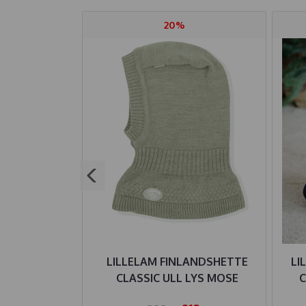
20%
 ULL CLASSIC
LILLELAM FINLANDSHETTE
LI
IGE
CLASSIC ULL LYS MOSE
C