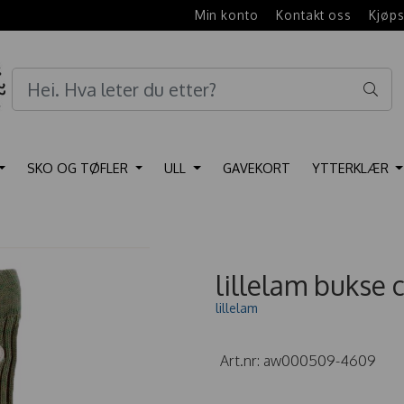
e
Min konto
Kontakt oss
Kjøps
SKO OG TØFLER
ULL
GAVEKORT
YTTERKLÆR
lillelam bukse c
lillelam
Art.nr:
aw000509-4609