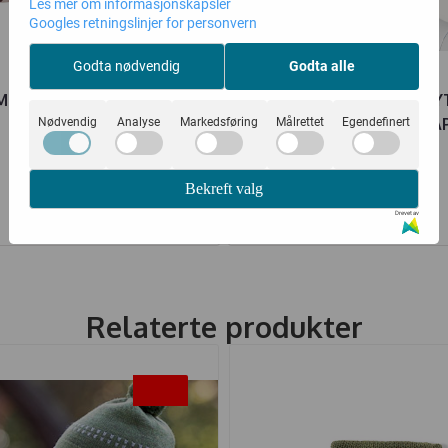
Les mer om informasjonskapsler
Googles retningslinjer for personvern
Godta nødvendig
Godta alle
MMEL BODY DORA HUSHED
KIVAT LUE COTWOOL KNY
VIOLET
JEANSBLÅ M/SKINNLA
Nødvendig
Analyse
Markedsføring
Målrettet
Egendefinert
140,-
411,-
280,-
549,-
Bekreft valg
Kjøp
Kjøp
Drevet av
Relaterte produkter
-20%