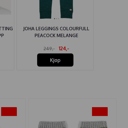
TTING
JOHA LEGGINGS COLOURFULL
HUST AN
PP
PEACOCK MELANGE
ULL/BAM
124,-
249,-
32
Kjøp
-20%
-20%