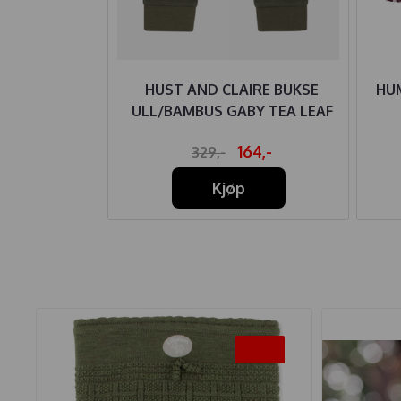
LL COLORFUL
HUST AND CLAIRE BUKSE
HU
LANGE
ULL/BAMBUS GABY TEA LEAF
24,-
164,-
329,-
Kjøp
-20%