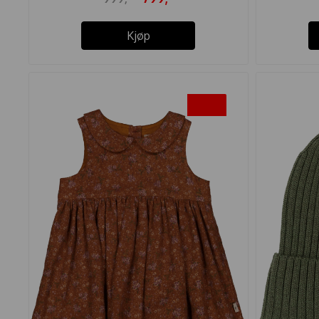
Kjøp
-45%