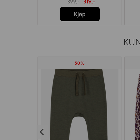
19,-
319,-
399,-
Kjøp
KUN
50%