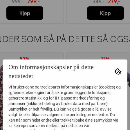
799,-
279,-
999,-
349,-
Kjøp
Kjøp
DER SOM SÅ PÅ DETTE SÅ OGS
50%
25%
Om informasjonskapsler på dette
nettstedet
Vi bruker egne og tredjeparts informasjonskapsler (cookies) og
lignende teknologier for å sikre grunnleggende funksjoner,
generere statistikk, og for å tilpasse markedsføring og
annonser (inkludert deling av brukerdata med partnere).
Samtykket er helt frivillig. Du kan velge å godta alle, avvise
valgfrie, eller tilpasse valgene dine per kategori nedenfor. Du
kan når som helst endre eller trekke tilbake dine samtykker via
lenken «personvern» nederst på nettsiden vår.