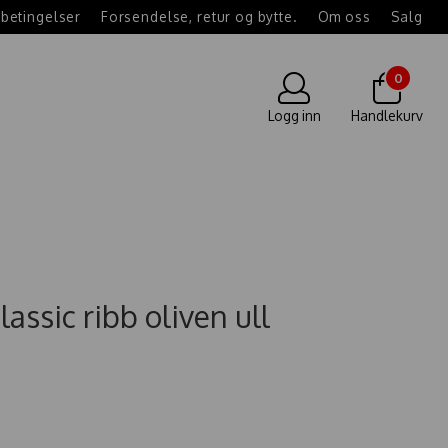
betingelser
Forsendelse, retur og bytte.
Om oss
Salg
0
Logg inn
Handlekurv
lassic ribb oliven ull