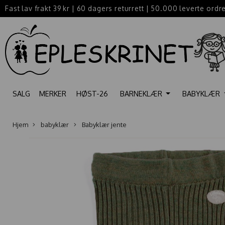
Fast lav frakt 39 kr
|
60 dagers returrett
|
50.000 leverte ordr
SALG
MERKER
HØST-26
BARNEKLÆR
BABYKLÆR
Hjem
babyklær
Babyklær jente