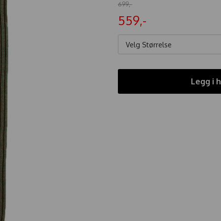
699,-
559,-
Velg Størrelse
Legg i 