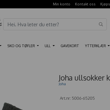
e
Min konto
Kontakt oss
Kjøps
SKO OG TØFLER
ULL
GAVEKORT
YTTERKLÆR
Joha ullsokker 
Joha
Art.nr:
5006-65205