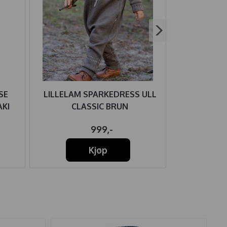
SE
LILLELAM SPARKEDRESS ULL
HUST AN
KI
CLASSIC BRUN
ULL/BAMBU
999,-
32
Kjøp