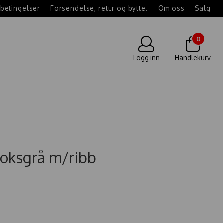
betingelser
Forsendelse, retur og bytte.
Om oss
Salg
0
Logg inn
Handlekurv
koksgrå m/ribb