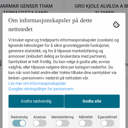
MARMAR GENSER THAM
GRO KJOLE ALVILDA A B
TERRACOTTA SAND
FLOWER
Om informasjonskapsler på dette
329,-
493,-
599,-
759,-
nettstedet
Kjøp
Kjøp
Vi bruker egne og tredjeparts informasjonskapsler (cookies) og
lignende teknologier for å sikre grunnleggende funksjoner,
generere statistikk, og for å tilpasse markedsføring og
annonser (inkludert deling av brukerdata med partnere).
DER SOM SÅ PÅ DETTE SÅ OGS
Samtykket er helt frivillig. Du kan velge å godta alle, avvise
valgfrie, eller tilpasse valgene dine per kategori nedenfor. Du
kan når som helst endre eller trekke tilbake dine samtykker via
lenken «personvern» nederst på nettsiden vår.
50%
Les mer om informasjonskapsler
Googles retningslinjer for personvern
Godta nødvendig
Godta alle
Nødvendig
Analyse
Markedsføring
Målrettet
Egendefinert