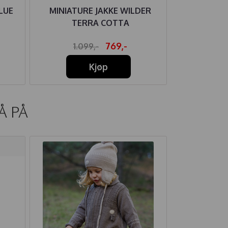
LUE
MINIATURE JAKKE WILDER
MARMAR JA
TERRA COTTA
QUILT
769,-
1.099,-
59
Kjøp
Å PÅ