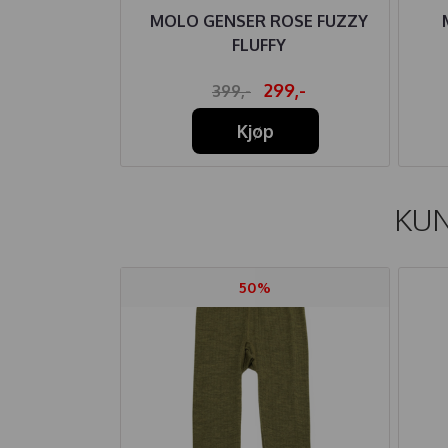
E LEGGINGS
MOLO GENSER ROSE FUZZY
AKI BLOMST
FLUFFY
U
99,-
299,-
399,-
Kjøp
KUN
50%