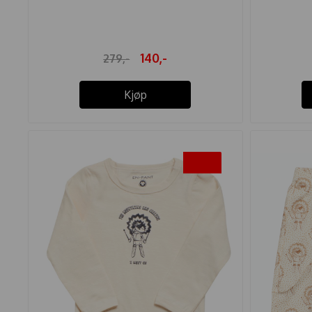
140,-
279,-
Kjøp
-40%