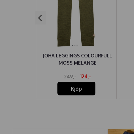
ASSIC BEIGE
JOHA LEGGINGS COLOURFULL
MOSS MELANGE
59,-
124,-
249,-
Kjøp