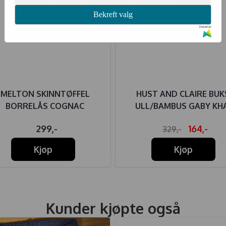
Bekreft valg
Drevet av
MELTON SKINNTØFFEL
HUST AND CLAIRE BUK
BORRELÅS COGNAC
ULL/BAMBUS GABY KHA
299,-
164,-
329,-
Kjøp
Kjøp
Kunder kjøpte også