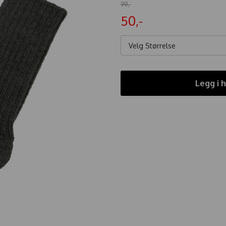
99,-
50,-
Velg Størrelse
Legg i 