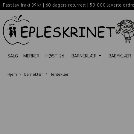
Fast lav frakt 39 kr
|
60 dagers returrett
|
50.000 leverte ordr
SALG
MERKER
HØST-26
BARNEKLÆR
BABYKLÆR
Hjem
barneklær
Jenteklær