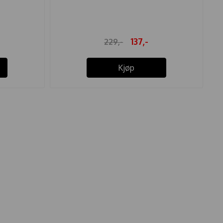
137,-
229,-
Kjøp