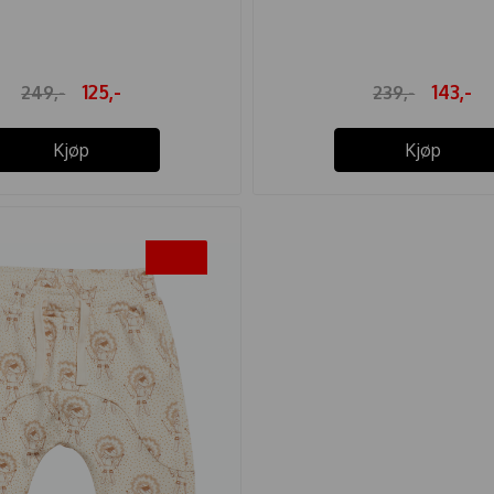
125,-
143,-
249,-
239,-
Kjøp
Kjøp
-50%