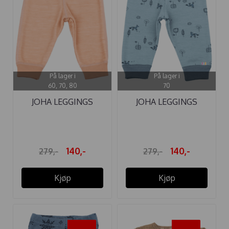
På lager i
På lager i
60, 70, 80
70
JOHA LEGGINGS
JOHA LEGGINGS
ULL/BAMBUS ...
ULL/BOMULL FOX ...
140,-
140,-
279,-
279,-
Kjøp
Kjøp
-50%
-50%