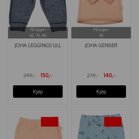
På lager i
På lager i
60, 70, 80
90
JOHA LEGGINGS ULL
JOHA GENSER
DOUBLE FACE ...
ULL/BAMBUS PEACH
150,-
140,-
299,-
279,-
Kjøp
Kjøp
-50%
-50%