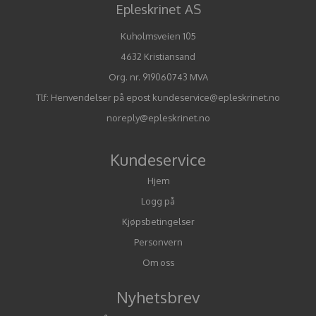
Epleskrinet AS
Kuholmsveien 105
4632 Kristiansand
Org. nr. 919060743 MVA
Tlf:
Henvendelser på epost kundeservice@epleskrinet.no
noreply@epleskrinet.no
Kundeservice
Hjem
Logg på
Kjøpsbetingelser
Personvern
Om oss
Nyhetsbrev