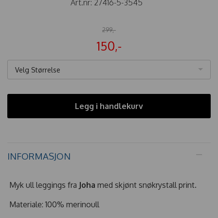
Art.nr:
27416-5-3545
299,-
150,-
Velg Størrelse
Legg i handlekurv
INFORMASJON
Myk ull leggings fra
Joha
med skjønt snøkrystall print.
Materiale: 100% merinoull