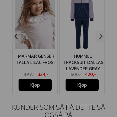
ULL
MARMAR GENSER
HUMMEL
M
IE
TALLA LILAC FROST
TRACKSUIT DALLAS
LAVENDER GRAY
-
324,-
420,-
499,-
600,-
Kjøp
Kjøp
KUNDER SOM SÅ PÅ DETTE SÅ
OGSÅ PÅ