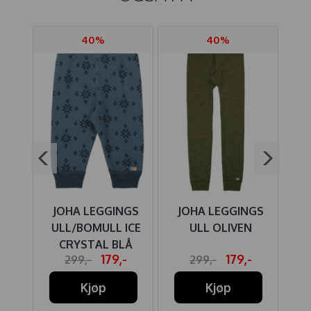
40%
40%
JOHA LEGGINGS
JOHA LEGGINGS
J
E
ULL/BOMULL ICE
ULL OLIVEN
U
ATE
CRYSTAL BLÅ
-
179,-
179,-
299,-
299,-
Kjøp
Kjøp