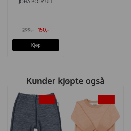
JOHA BODY ULL
SNOWFLAKE BEIGE
150,-
299,-
Kjøp
Kunder kjøpte også
-50%
-50%