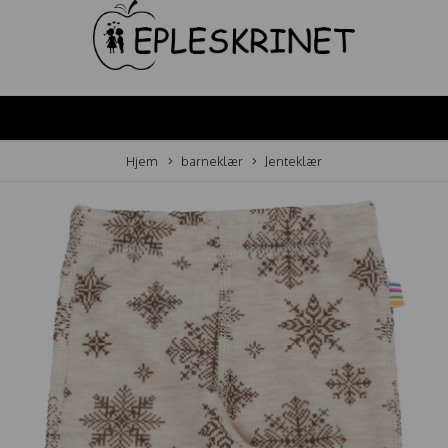
Hjem
barneklær
Jenteklær