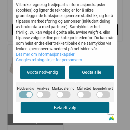
Vi bruker egne og tredjeparts informasjonskapsler
(cookies) og lignende teknologier for å sikre
200,-
200,-
399,-
399,-
grunnleggende funksjoner, generere statistikk, og for å
tilpasse markedsføring og annonser (inkludert deling
av brukerdata med partnere). Samtykket er helt
Kjøp
Kjøp
frivillig. Du kan velge å godta alle, avvise valgfrie, eller
tilpasse valgene dine per kategori nedenfor. Du kan når
som helst endre eller trekke tilbake dine samtykker via
lenken «personvern» nederst på nettsiden vår.
Les mer om informasjonskapsler
-50%
Googles retningslinjer for personvern
Godta nødvendig
Godta alle
Nødvendig
Analyse
Markedsføring
Målrettet
Egendefinert
Bekreft valg
Drevet av
På lager i
70