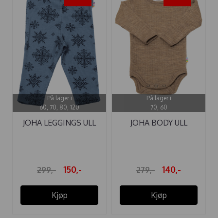
På lager i
På lager i
60, 70, 80, 120
70, 60
JOHA LEGGINGS ULL
JOHA BODY ULL
SNOWFLAKE ...
COLORFUL BEIGE
150,-
140,-
299,-
279,-
Kjøp
Kjøp