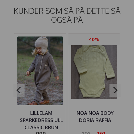
KUNDER SOM SÅ PÅ DETTE SÅ
OGSÅ PÅ
40%
KKE
LILLELAM
NOA NOA BODY
N
UN
SPARKEDRESS ULL
DORIA RAFFIA
M
CLASSIC BRUN
-
999,-
150,-
250,-