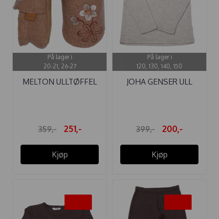
På lager i
På lager i
20-21, 26-27
120, 130, 140, 150
MELTON ULLTØFFEL
JOHA GENSER ULL
WINTER ROSE ...
CREME
251,-
200,-
359,-
399,-
Kjøp
Kjøp
-50%
-50%