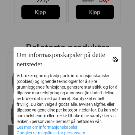
Kjøp
Kjøp
Relaterte produkter
Om informasjonskapsler på dette
nettstedet
-45%
Vi bruker egne og tredjeparts informasjonskapsler
(cookies) og lignende teknologier for å sikre
grunnleggende funksjoner, generere statistikk, og for å
tilpasse markedsføring og annonser (inkludert deling
av brukerdata med partnere). Samtykket er helt
frivillig. Du kan velge å godta alle, avvise valgfrie, eller
tilpasse valgene dine per kategori nedenfor. Du kan når
som helst endre eller trekke tilbake dine samtykker via
lenken «personvern» nederst på nettsiden vår.
Les mer om informasjonskapsler
På lager i
Googles retningslinjer for personvern
6-8 år