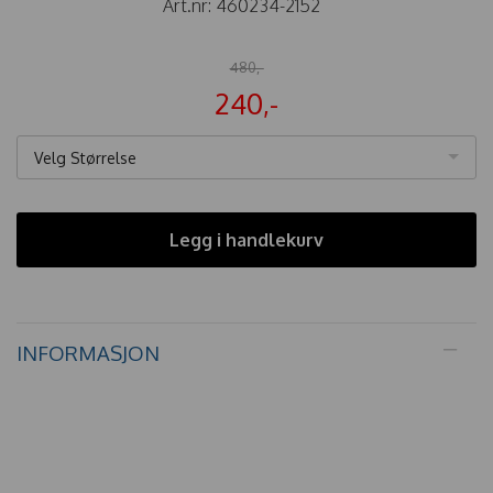
Art.nr:
460234-2152
480,-
240,-
Velg Størrelse
Legg i handlekurv
INFORMASJON