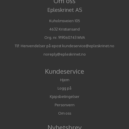
Om oss
Epleskrinet AS
Kuholmsveien 105
4632 Kristiansand
Org. nr. 919060743 MVA
Tlf:
Henvendelser på epost kundeservice@epleskrinet.no
noreply@epleskrinet.no
Kundeservice
Hjem
Logg på
Kjøpsbetingelser
Personvern
Om oss
Nyhetsbrev