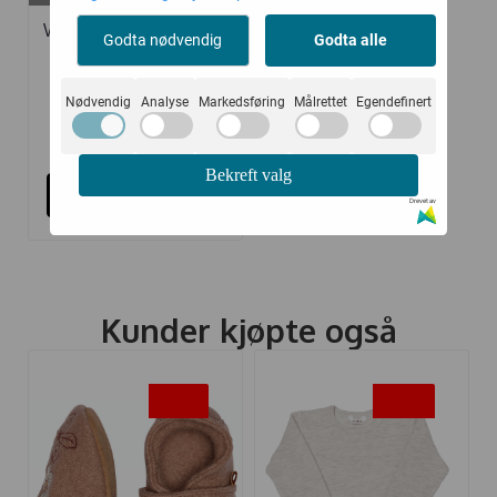
WHEAT VOTTER TECH
Godta nødvendig
Godta alle
RAVEN
Nødvendig
Analyse
Markedsføring
Målrettet
Egendefinert
236,-
430,-
Bekreft valg
Kjøp
Drevet av
Kunder kjøpte også
-30%
-50%