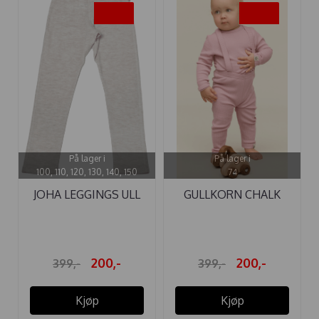
-50%
-50%
På lager i
På lager i
100, 110, 120, 130, 140, 150
74
JOHA LEGGINGS ULL
GULLKORN CHALK
CREME
BABY ULL-LONGS ...
200,-
200,-
399,-
399,-
Kjøp
Kjøp