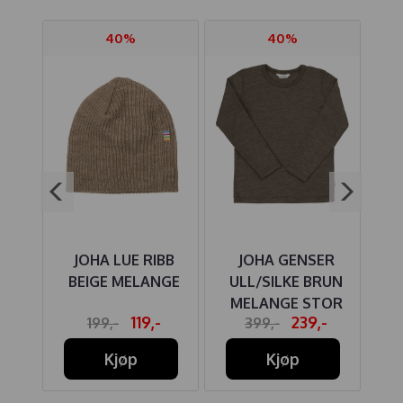
40%
40%
ULL
JOHA LUE RIBB
JOHA GENSER
SA
BEIGE MELANGE
ULL/SILKE BRUN
B
MELANGE STOR
-
119,-
239,-
199,-
399,-
Kjøp
Kjøp