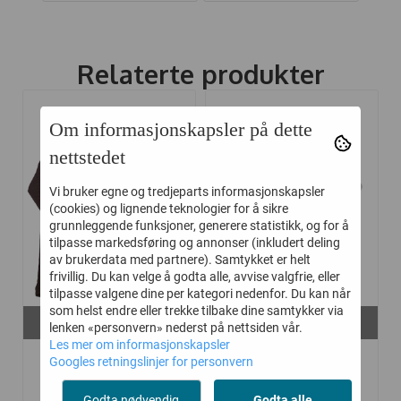
Relaterte produkter
Om informasjonskapsler på dette
-50%
-50%
nettstedet
Vi bruker egne og tredjeparts informasjonskapsler
(cookies) og lignende teknologier for å sikre
grunnleggende funksjoner, generere statistikk, og for å
tilpasse markedsføring og annonser (inkludert deling
av brukerdata med partnere). Samtykket er helt
frivillig. Du kan velge å godta alle, avvise valgfrie, eller
tilpasse valgene dine per kategori nedenfor. Du kan når
som helst endre eller trekke tilbake dine samtykker via
På lager i
På lager i
lenken «personvern» nederst på nettsiden vår.
130
120, 130, 140, 150
Les mer om informasjonskapsler
JOHA GENSER ULL
JOHA GENSER ULL
Googles retningslinjer for personvern
MØRK BRUN
CREME
Godta nødvendig
Godta alle