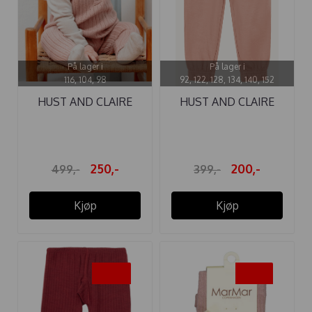
På lager i
På lager i
116, 104, 98
92, 122, 128, 134, 140, 152
HUST AND CLAIRE
HUST AND CLAIRE
LEGGINGS LUI ...
BUKSE ...
250,-
200,-
499,-
399,-
Kjøp
Kjøp
-50%
-35%