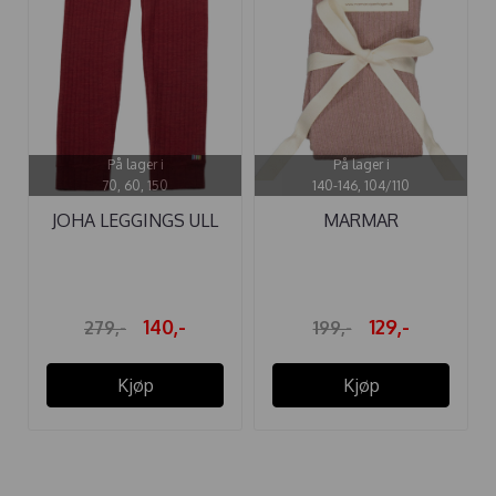
På lager i
På lager i
70, 60, 150
140-146, 104/110
JOHA LEGGINGS ULL
MARMAR
COLORFUL ...
STRØMPEBUKSE
MAUVE
140,-
129,-
279,-
199,-
Kjøp
Kjøp