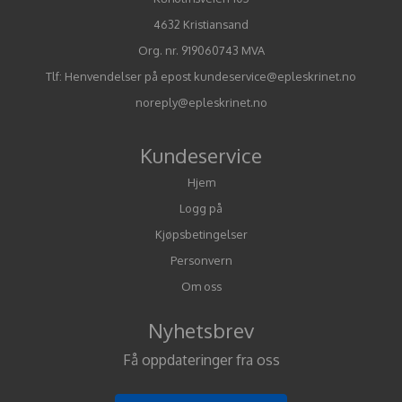
4632 Kristiansand
Org. nr. 919060743 MVA
Tlf:
Henvendelser på epost kundeservice@epleskrinet.no
noreply@epleskrinet.no
Kundeservice
Hjem
Logg på
Kjøpsbetingelser
Personvern
Om oss
Nyhetsbrev
Få oppdateringer fra oss