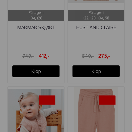
På lager i
På lager i
104, 128
122, 128, 104, 98
MARMAR SKJØRT
HUST AND CLAIRE
SUNITA POP ...
GENSER PIL ...
412,-
275,-
749,-
549,-
Kjøp
Kjøp
-50%
-50%