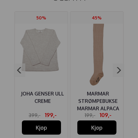
50%
45%
ULL
JOHA GENSER ULL
MARMAR
J
K
CREME
STRØMPEBUKSE
U
MARMAR ALPACA
-
199,-
109,-
399,-
199,-
MELANGE
Kjøp
Kjøp