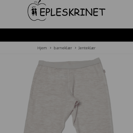
Hjem
barneklær
Jenteklær