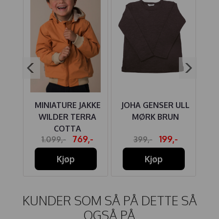
T
MINIATURE JAKKE
JOHA GENSER ULL
JO
ULL
WILDER TERRA
MØRK BRUN
WN
COTTA
-
769,-
199,-
1.099,-
399,-
Kjøp
Kjøp
KUNDER SOM SÅ PÅ DETTE SÅ
OGSÅ PÅ