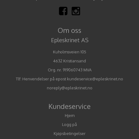
Om oss
Epleskrinet AS
Kuholmsveien 105
4632 Kristiansand
Org. nr. 919060743 MVA
Tlf:
Henvendelser på epost kundeservice@epleskrinet.no
noreply@epleskrinet.no
Kundeservice
Hjem
Logg på
Kjøpsbetingelser