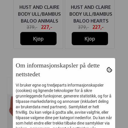
IRE
HUST AND CLAIRE
HUST AND CLAIRE
HU
MBUS
BODY ULL/BAMBUS
BODY ULL/BAMBUS
BO
TS
BALOO ANIMALS
BALOO HEARTS
B
-
227,-
227,-
379,-
379,-
ROSE
ADOBE ROSE
PUFF OFF WHITE
Kjøp
Kjøp
Om informasjonskapsler på dette
Relaterte produkter
nettstedet
Vi bruker egne og tredjeparts informasjonskapsler
-50%
(cookies) og lignende teknologier for å sikre
grunnleggende funksjoner, generere statistikk, og for å
tilpasse markedsføring og annonser (inkludert deling
av brukerdata med partnere). Samtykket er helt
frivillig. Du kan velge å godta alle, avvise valgfrie, eller
tilpasse valgene dine per kategori nedenfor. Du kan når
som helst endre eller trekke tilbake dine samtykker via