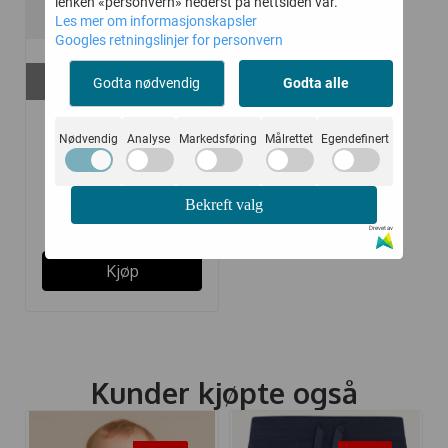
lenken «personvern» nederst på nettsiden vår.
Les mer om informasjonskapsler
Googles retningslinjer for personvern
På lager i
Godta nødvendig
Godta alle
33-36
HUST AND CLAIRE
Nødvendig
Analyse
Markedsføring
Målrettet
Egendefinert
SOKKER 3-PAKK ...
Bekreft valg
135,-
269,-
Drevet av
Kjøp
Kunder kjøpte også