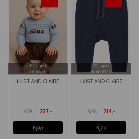
-40%
-35%
På lager i
På lager i
56, 62, 68
56, 62, 68, 74
HUST AND CLAIRE
HUST AND CLAIRE
BODY ULL BO ...
BUKSE ...
227,-
214,-
379,-
329,-
Kjøp
Kjøp