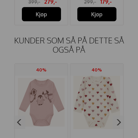
-
279,-
179,-
399,-
299,-
Kjøp
Kjøp
KUNDER SOM SÅ PÅ DETTE SÅ
OGSÅ PÅ
40%
40%