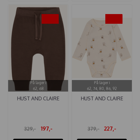
-40%
-40%
På lager i
På lager i
62, 68
62, 74, 80, 86, 92
HUST AND CLAIRE
HUST AND CLAIRE
BUKSE ...
BODY ULL BO ...
197,-
227,-
329,-
379,-