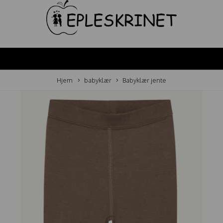
Hjem
babyklær
Babyklær jente