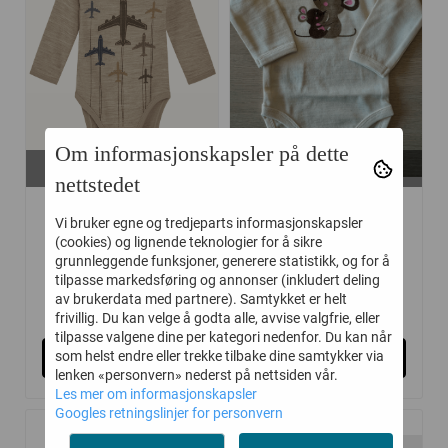
Om informasjonskapsler på dette
På lager i
På lager i
56, 68, 80
56, 62, 68
nettstedet
HUST AND CLAIRE
HUST AND CLAIRE
Vi bruker egne og tredjeparts informasjonskapsler
BODY ...
BODY ...
(cookies) og lignende teknologier for å sikre
grunnleggende funksjoner, generere statistikk, og for å
tilpasse markedsføring og annonser (inkludert deling
av brukerdata med partnere). Samtykket er helt
185,-
185,-
369,-
369,-
frivillig. Du kan velge å godta alle, avvise valgfrie, eller
tilpasse valgene dine per kategori nedenfor. Du kan når
Kjøp
Kjøp
som helst endre eller trekke tilbake dine samtykker via
lenken «personvern» nederst på nettsiden vår.
Les mer om informasjonskapsler
Googles retningslinjer for personvern