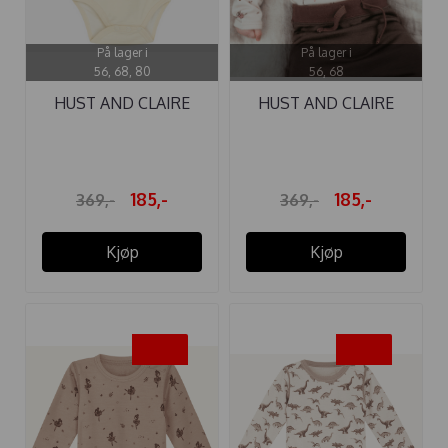
På lager i
På lager i
56, 68, 80
56, 68
HUST AND CLAIRE
HUST AND CLAIRE
BODY ...
BODY ...
185,-
185,-
369,-
369,-
Kjøp
Kjøp
-50%
-50%