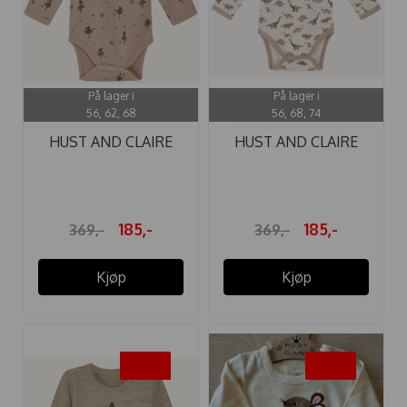
På lager i
På lager i
56, 62, 68
56, 68, 74
HUST AND CLAIRE
HUST AND CLAIRE
BODY ...
BODY ...
185,-
185,-
369,-
369,-
Kjøp
Kjøp
-50%
-50%