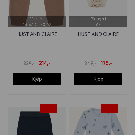
På lager i
På lager i
56, 62, 74, 80, 92
68
HUST AND CLAIRE
HUST AND CLAIRE
BUKSE ULL ...
BODY ...
214,-
175,-
329,-
349,-
Kjøp
Kjøp
-50%
-50%