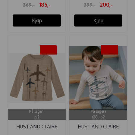
185,-
200,-
369,-
399,-
Kjøp
Kjøp
-50%
-50%
På lager i
På lager i
152
128, 152
HUST AND CLAIRE
HUST AND CLAIRE
GENSER ...
GENSER ...