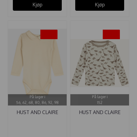
Kjøp
Kjøp
-50%
-50%
På lager i
På lager i
56, 62, 68, 80, 86, 92, 98
152
HUST AND CLAIRE
HUST AND CLAIRE
BODY ...
GENSER ...