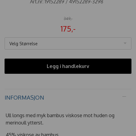
Art.nr:
19152289 / 49152289-3298
349,-
175,-
Velg Størrelse
Legg i handlekurv
INFORMASJON
Ull longs med myk bambus viskose mot huden og
merinoull ytterst.
45% viskose av bambus