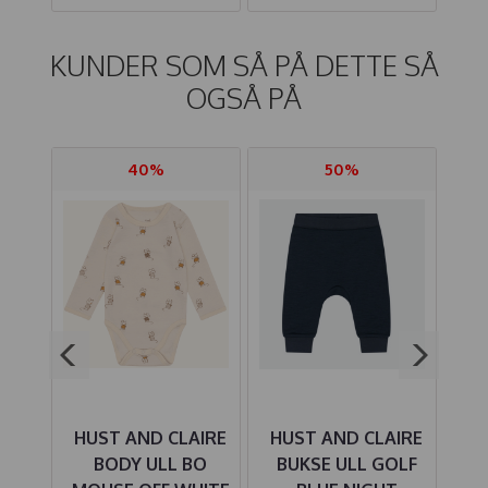
KUNDER SOM SÅ PÅ DETTE SÅ
OGSÅ PÅ
40%
50%
IRE
HUST AND CLAIRE
HUST AND CLAIRE
HU
OLF
BODY ULL BO
BUKSE ULL GOLF