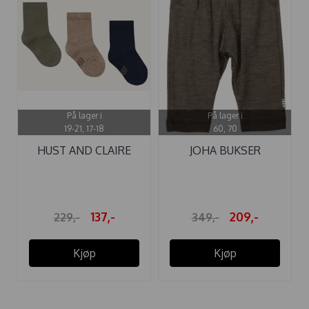
På lager i
På lager i
19-21, 17-18
60, 70
HUST AND CLAIRE
JOHA BUKSER
SOKKER 3-PAKK ...
ULL/SILKE BRUN ...
137,-
209,-
229,-
349,-
Kjøp
Kjøp