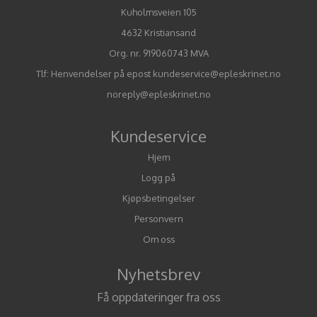
Kuholmsveien 105
4632 Kristiansand
Org. nr. 919060743 MVA
Tlf:
Henvendelser på epost kundeservice@epleskrinet.no
noreply@epleskrinet.no
Kundeservice
Hjem
Logg på
Kjøpsbetingelser
Personvern
Om oss
Nyhetsbrev
Få oppdateringer fra oss