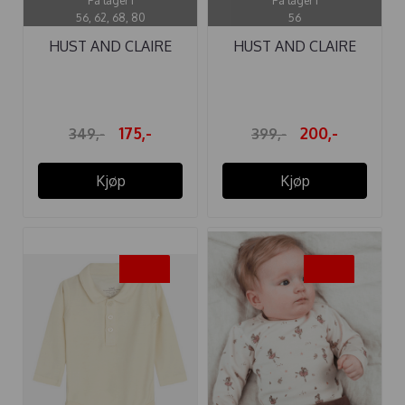
På lager i
På lager i
56, 62, 68, 80
56
HUST AND CLAIRE
HUST AND CLAIRE
BODY ULL BO ...
BODY ULL ...
175,-
200,-
349,-
399,-
Kjøp
Kjøp
-50%
-50%