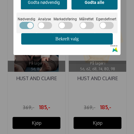
-50%
-50%
Godta nødvendig
Godta alle
Nødvendig
Analyse
Markedsføring
Målrettet
Egendefinert
Bekreft valg
Drevet av
På lager i
På lager i
56, 80
56, 62, 68, 74, 80, 98
HUST AND CLAIRE
HUST AND CLAIRE
BODY ...
BODY ...
185,-
185,-
369,-
369,-
Kjøp
Kjøp