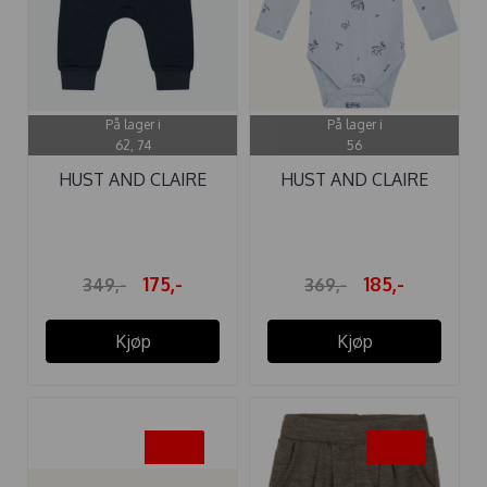
På lager i
På lager i
62, 74
56
HUST AND CLAIRE
HUST AND CLAIRE
BUKSE ULL ...
BODY ...
175,-
185,-
349,-
369,-
Kjøp
Kjøp
-40%
-40%