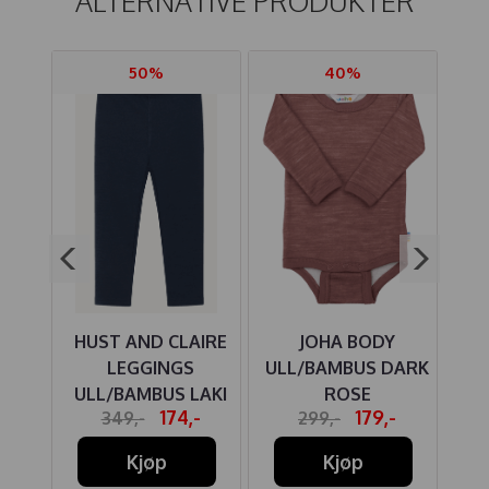
ALTERNATIVE PRODUKTER
50%
40%
ER
HUST AND CLAIRE
JOHA BODY
J
S
LEGGINGS
ULL/BAMBUS DARK
RØD
ULL/BAMBUS LAKI
ROSE
-
174,-
179,-
349,-
299,-
MORE NAVY
Kjøp
Kjøp