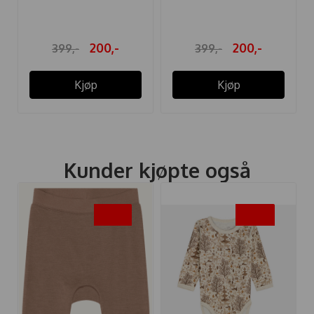
200,-
200,-
399,-
399,-
Kjøp
Kjøp
Kunder kjøpte også
-35%
-50%