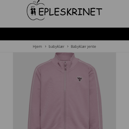
Hjem
babyklær
Babyklær jente