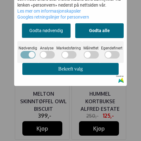
lenken «personvern» nederst på nettsiden vår.
Les mer om informasjonskapsler
50%
Googles retningslinjer for personvern
Godta nødvendig
Godta alle
Nødvendig
Analyse
Markedsføring
Målrettet
Egendefinert
Bekreft valg
Drevet av
MELTON
HUMMEL
N
EL
SKINNTØFFEL OWL
KORTBUKSE
RINE
BISCUIT
ALFRED ESTATE
399,-
125,-
250,-
BLUE
Kjøp
Kjøp