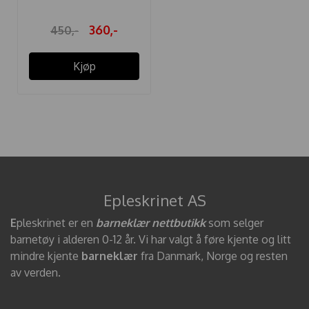
360,-
450,-
Kjøp
Epleskrinet AS
E
pleskrinet er en
barneklær nettbutikk
som selger
barnetøy i alderen 0-12 år. Vi har valgt å føre kjente og litt
mindre kjente
barneklær
fra Danmark, Norge og resten
av verden.