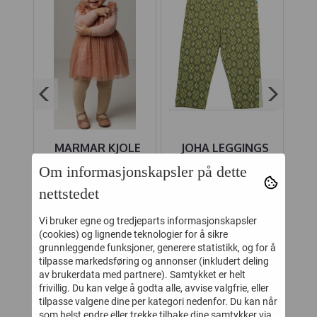
NGS
MARMAR KJOLE
JOHA LEGGINGS
J
L
DINNE BALLERINA
ULL GRØNN
Om informasjonskapsler på dette
R
DOTTY CORAL
DIAMANT
SN
nettstedet
-
376,-
139,-
685,-
279,-
HAZE
Vi bruker egne og tredjeparts informasjonskapsler
Kjøp
Kjøp
(cookies) og lignende teknologier for å sikre
grunnleggende funksjoner, generere statistikk, og for å
tilpasse markedsføring og annonser (inkludert deling
av brukerdata med partnere). Samtykket er helt
KUNDER SOM SÅ PÅ DETTE SÅ
frivillig. Du kan velge å godta alle, avvise valgfrie, eller
tilpasse valgene dine per kategori nedenfor. Du kan når
OGSÅ PÅ
som helst endre eller trekke tilbake dine samtykker via