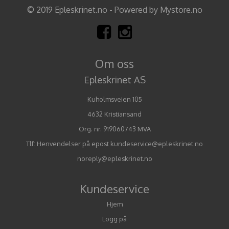
© 2019 Epleskrinet.no - Powered by Mystore.no
Om oss
Epleskrinet AS
Kuholmsveien 105
4632 Kristiansand
Org. nr. 919060743 MVA
Tlf:
Henvendelser på epost kundeservice@epleskrinet.no
noreply@epleskrinet.no
Kundeservice
Hjem
Logg på