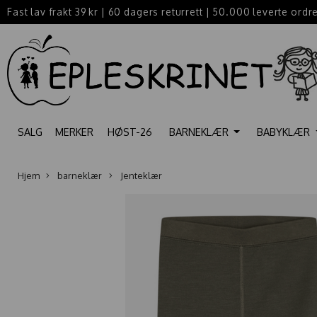
Fast lav frakt 39 kr
|
60 dagers returrett
|
50.000 leverte ordr
SALG
MERKER
HØST-26
BARNEKLÆR
BABYKLÆR
Hjem
barneklær
Jenteklær