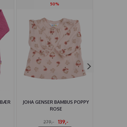
50%
EBÆR
JOHA GENSER BAMBUS POPPY
HUST AND 
ROSE
ULL/BAMB
139,-
279,-
34