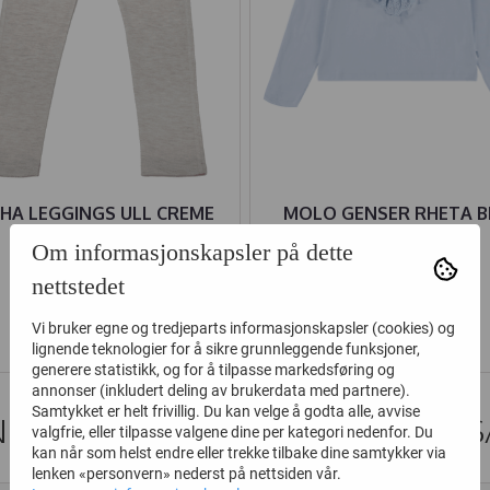
OHA LEGGINGS ULL CREME
MOLO GENSER RHETA B
MOON
Om informasjonskapsler på dette
nettstedet
199,-
299,-
399,-
399,-
Vi bruker egne og tredjeparts informasjonskapsler (cookies) og
Kjøp
Kjøp
lignende teknologier for å sikre grunnleggende funksjoner,
generere statistikk, og for å tilpasse markedsføring og
annonser (inkludert deling av brukerdata med partnere).
Samtykket er helt frivillig. Du kan velge å godta alle, avvise
DER SOM SÅ PÅ DETTE SÅ OGS
valgfrie, eller tilpasse valgene dine per kategori nedenfor. Du
kan når som helst endre eller trekke tilbake dine samtykker via
lenken «personvern» nederst på nettsiden vår.