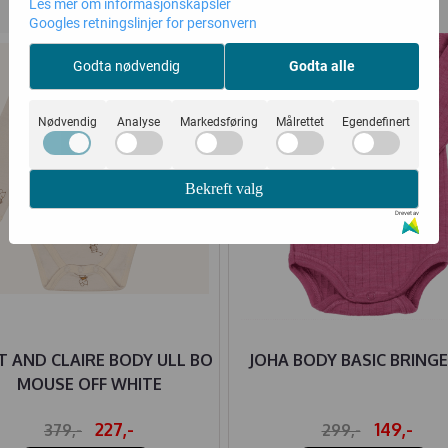
Les mer om informasjonskapsler
40%
50%
Googles retningslinjer for personvern
Godta nødvendig
Godta alle
Nødvendig
Analyse
Markedsføring
Målrettet
Egendefinert
Bekreft valg
Drevet av
T AND CLAIRE BODY ULL BO
JOHA BODY BASIC BRING
MOUSE OFF WHITE
227,-
149,-
379,-
299,-