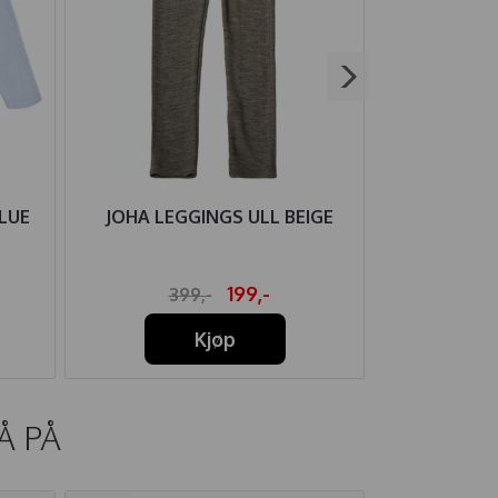
LUE
JOHA LEGGINGS ULL BEIGE
MINIATUR
TE
199,-
399,-
1.0
Kjøp
Å PÅ