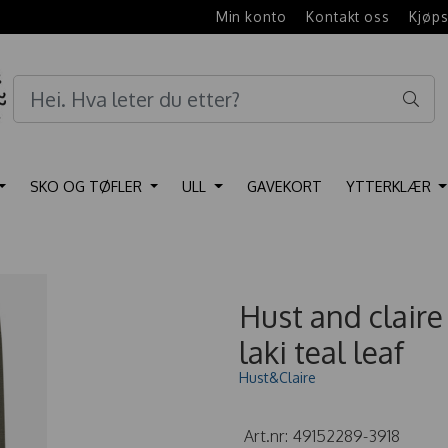
e
Min konto
Kontakt oss
Kjøps
SKO OG TØFLER
ULL
GAVEKORT
YTTERKLÆR
Hust and clair
laki teal leaf
Hust&Claire
Art.nr:
49152289-3918