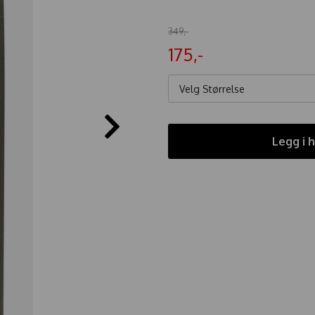
349,-
175,-
Velg Størrelse
Legg i 