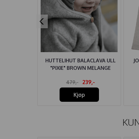
 ULL MØRK
HUTTELIHUT BALACLAVA ULL
J
N
"PIXIE" BROWN MELANGE
99,-
239,-
479,-
Kjøp
KUN