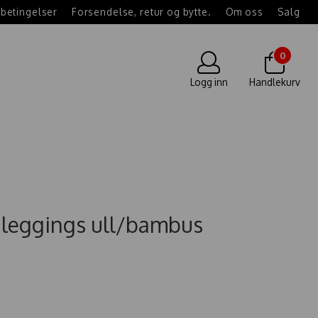
betingelser
Forsendelse, retur og bytte.
Om oss
Salg
0
Logg inn
Handlekurv
e leggings ull/bambus