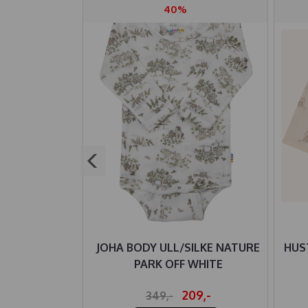
40%
E BUKSE ULL
JOHA BODY ULL/SILKE NATURE
HUS
 MOCHA
PARK OFF WHITE
13,-
209,-
349,-