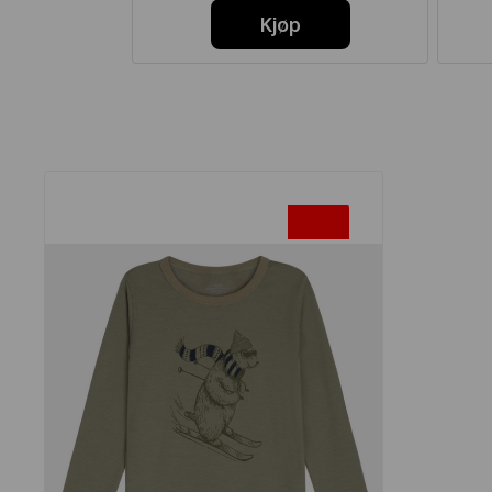
Kjøp
-50%