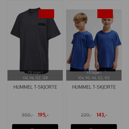
-35%
-35%
På lager i
På lager i
176, 116, 122, 128
104, 110, 116, 122, 152
HUMMEL T-SKJORTE
HUMMEL T-SKJORTE
ARCHIE ...
TRELLE TRUE ...
195,-
143,-
300,-
220,-