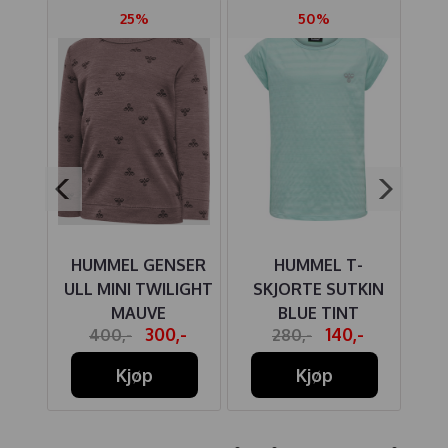
25%
50%
SER
HUMMEL GENSER
HUMMEL T-
TAGE
ULL MINI TWILIGHT
SKJORTE SUTKIN
MAUVE
BLUE TINT
C
-
300,-
140,-
400,-
280,-
Kjøp
Kjøp