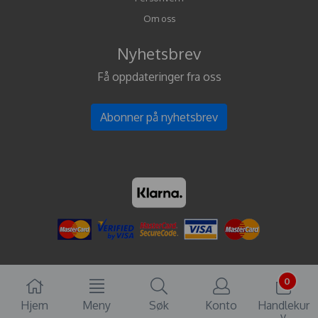
Om oss
Nyhetsbrev
Få oppdateringer fra oss
Abonner på nyhetsbrev
0
Hjem
Meny
Søk
Konto
Handlekur
v