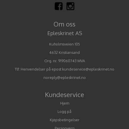
Om oss
Epleskrinet AS
Kuholmsveien 105
4632 Kristiansand
Org. nr. 919060743 MVA
Tlf:
Henvendelser på epost kundeservice@epleskrinet.no
noreply@epleskrinet.no
Kundeservice
Hjem
Logg på
Kjøpsbetingelser
Personvern