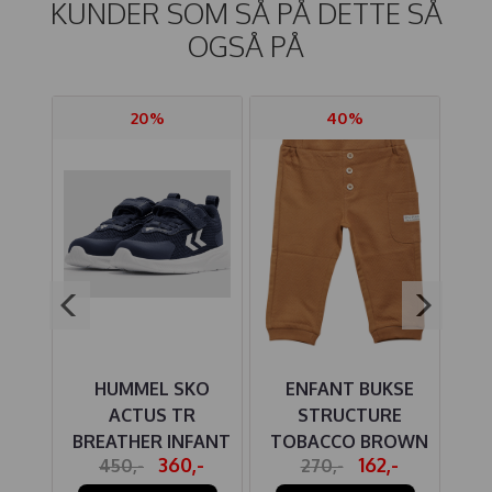
KUNDER SOM SÅ PÅ DETTE SÅ
OGSÅ PÅ
20%
40%
HUMMEL SKO
ENFANT BUKSE
 OWL
ACTUS TR
STRUCTURE
BREATHER INFANT
TOBACCO BROWN
360,-
162,-
450,-
270,-
BLACK IRIS