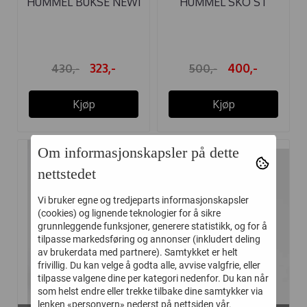
HUMMEL BUKSE NEWI
HUMMEL SKO ST
SVART
POWER PLAY FS ...
323,-
400,-
430,-
500,-
Kjøp
Kjøp
Om informasjonskapsler på dette
nettstedet
-35%
-35%
Vi bruker egne og tredjeparts informasjonskapsler
(cookies) og lignende teknologier for å sikre
grunnleggende funksjoner, generere statistikk, og for å
tilpasse markedsføring og annonser (inkludert deling
av brukerdata med partnere). Samtykket er helt
frivillig. Du kan velge å godta alle, avvise valgfrie, eller
tilpasse valgene dine per kategori nedenfor. Du kan når
som helst endre eller trekke tilbake dine samtykker via
lenken «personvern» nederst på nettsiden vår.