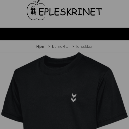
Hjem
barneklær
Jenteklær