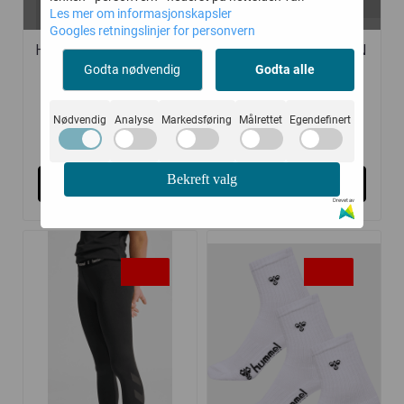
På lager i
På lager i
Les mer om informasjonskapsler
176, 116
176, 116, 128
Googles retningslinjer for personvern
HUMMEL BUKSE ODIN
HUMMEL JAKKE ODIN
Godta nødvendig
Godta alle
...
...
Nødvendig
Analyse
Markedsføring
Målrettet
Egendefinert
293,-
312,-
450,-
480,-
Bekreft valg
Kjøp
Kjøp
Drevet av
-35%
-25%