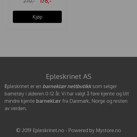
176,-
270,-
Kjøp
Epleskrinet AS
E
pleskrinet er en
barneklær nettbutikk
som selger
barnetøy i alderen 0-12 år. Vi har valgt å føre kjente og litt
mindre kjente
barneklær
fra Danmark, Norge og resten
av verden.
© 2019 Epleskrinet.no - Powered by Mystore.no