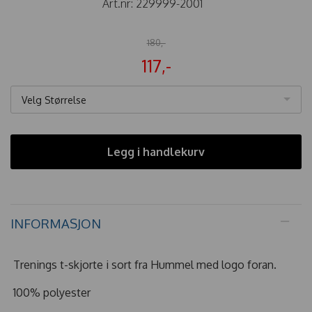
Art.nr:
229999-2001
180,-
117,-
Velg Størrelse
Legg i handlekurv
INFORMASJON
Trenings t-skjorte i sort fra Hummel med logo foran.
100% polyester