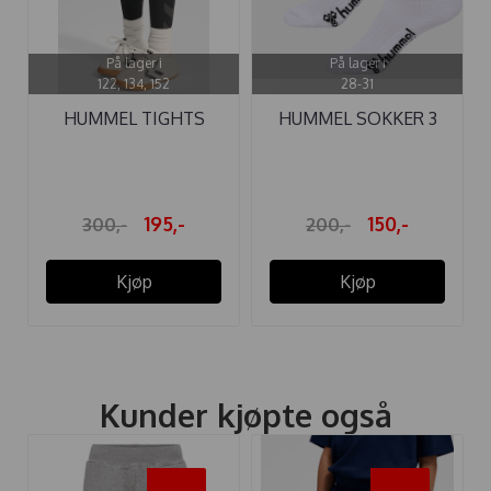
På lager i
På lager i
122, 134, 152
28-31
HUMMEL TIGHTS
HUMMEL SOKKER 3
PULSE MID WAIST ...
PACK BEE ...
195,-
150,-
300,-
200,-
Kjøp
Kjøp
Kunder kjøpte også
-35%
-35%