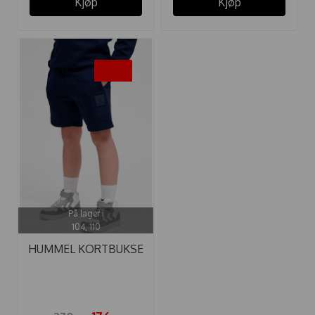
Kjøp
Kjøp
-35%
På lager i
104, 110
HUMMEL KORTBUKSE
CLEAN BLACK ...