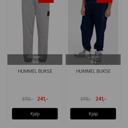
På lager i
På lager i
104
104
HUMMEL BUKSE
HUMMEL BUKSE
CLEAN GRAY ...
CLEAN BLACK IRIS
241,-
241,-
370,-
370,-
Kjøp
Kjøp